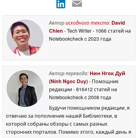
Кроме того, Magic Note Pad получил сертификацию
Автор
исходного текста
:
David
TÜV SÜD в области Paper-Like Display и Low Blue
Chien
- Tech Writer
- 1066 статей на
Light, гарантируя защиту глаз профессионального
Notebookcheck
c 2023 года
уровня и обеспечивая исключительные
возможности для письма. Компания XPPen
использует свой опыт в интеграции аппаратного и
программного обеспечения для внедрения
инноваций в технологию рукописного ввода и
Автор перевода:
Нин Нгок Дуй
достижения бесшовной совместимости экосистем
(Ninh Ngoc Duy)
- Помощник
с приложениями для заметок, пересматривая
редакции
- 816412 статей на
решения для цифровых заметок нового
Notebookcheck
c 2008 года
поколения.
Будучи помощником редакции, я
отвечаю за пополнение нашей Библиотеки, в
"Magic Note Pad представляет совершенно новый
которой собраны обзоры с самых разных
опыт цифровых заметок для пользователей в
сторонних порталов. Помимо этого, каждый день я
эпоху мобильных устройств. Это больше, чем