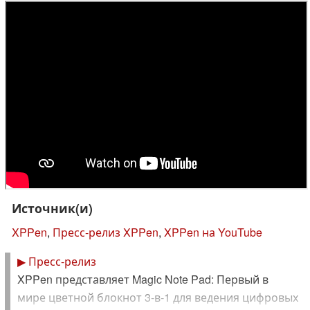
Источник(и)
XPPen
,
Пресс-релиз XPPen
,
XPPen на YouTube
▶
Пресс-релиз
XPPen представляет Magic Note Pad: Первый в
мире цветной блокнот 3-в-1 для ведения цифровых