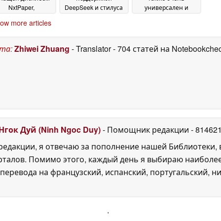
NxtPaper,
DeepSeek и стилуса
универсален и
ддержкой стилуса
оснащен
27 September 2025
ow more articles
и практичными
дигитайзером
26
функциями
21
September 2025
December 2025
ста
:
Zhiwei Zhuang
- Translator
- 704 статей на Notebookche
Нгок Дуй (Ninh Ngoc Duy)
- Помощник редакции
- 81462
едакции, я отвечаю за пополнение нашей Библиотеки, 
рталов. Помимо этого, каждый день я выбираю наиболе
перевода на французский, испанский, португальский, ни
'