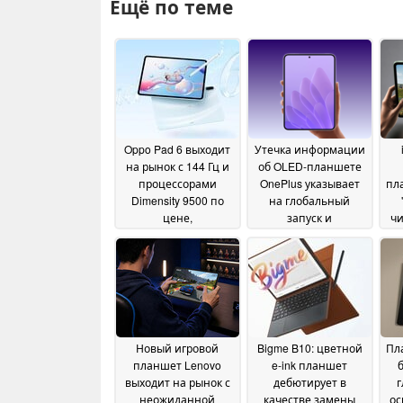
Ещё по теме
Oppo Pad 6 выходит
Утечка информации
на рынок с 144 Гц и
об OLED-планшете
процессорами
OnePlus указывает
пл
Dimensity 9500 по
на глобальный
цене,
запуск и
ч
эквивалентной $515
высокопроизводительный
чипсет
25 May 2026
24 May 2026
Новый игровой
Bigme B10: цветной
Пл
планшет Lenovo
e-ink планшет
выходит на рынок с
дебютирует в
г
неожиданной
качестве замены
ос