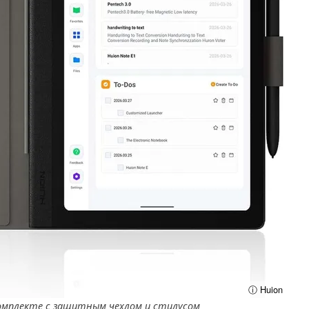
ⓘ Huion
мплекте с защитным чехлом и стилусом