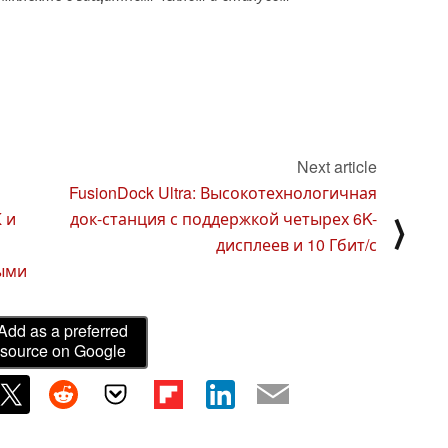
Next article
FusionDock Ultra: Высокотехнологичная
 и
док-станция с поддержкой четырех 6K-
⟩
дисплеев и 10 Гбит/с
ыми
Add as a preferred
source on Google