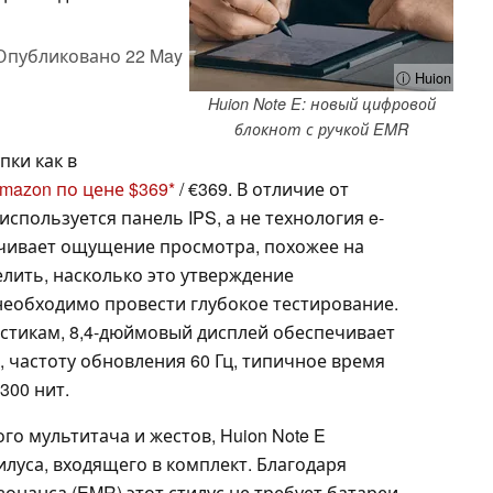
Опубликовано
22 May
ⓘ Huion
Huion Note E: новый цифровой
блокнот с ручкой EMR
пки как в
mazon по цене $369
/ €369. В отличие от
используется панель IPS, а не технология e-
спечивает ощущение просмотра, похожее на
елить, насколько это утверждение
необходимо провести глубокое тестирование.
стикам, 8,4-дюймовый дисплей обеспечивает
, частоту обновления 60 Гц, типичное время
300 нит.
о мультитача и жестов, Huion Note E
луса, входящего в комплект. Благодаря
онанса (EMR) этот стилус не требует батареи