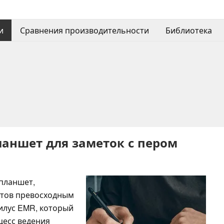
и
Сравнения производительности
Библиотека
ланшет для заметок с пером
 планшет,
нтов превосходным
тилус EMR, который
цесс ведения