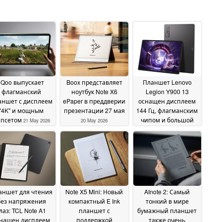
iQoo выпускает
Boox представляет
Планшет Lenovo
флагманский
ноутбук Note X6
Legion Y900 13
аншет с дисплеем
ePaper в преддверии
оснащен дисплеем
"4K" и мощным
презентации 27 мая
144 Гц, флагманским
ипсетом
чипом и большой
21 May 2026
20 May 2026
батареей
20 May 2026
аншет для чтения
Note X5 Mini: Новый
AInote 2: Самый
без напряжения
компактный E Ink
тонкий в мире
лаз: TCL Note A1
планшет с
бумажный планшет
нащен дисплеем
поддержкой
также очень