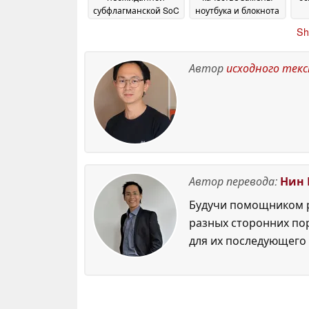
субфлагманской SoC
ноутбука и блокнота
по
20 May 2026
26 January 2026
Sh
Автор
исходного тек
Автор перевода:
Нин 
Будучи помощником р
разных сторонних по
для их последующего 