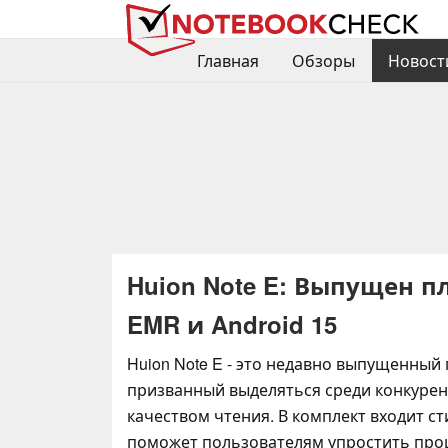
Главная
Обзоры
Новост
Huion Note E: Выпущен п
EMR и Android 15
Huion Note E - это недавно выпущенный
призванный выделяться среди конкуре
качеством чтения. В комплект входит с
поможет пользователям упростить про