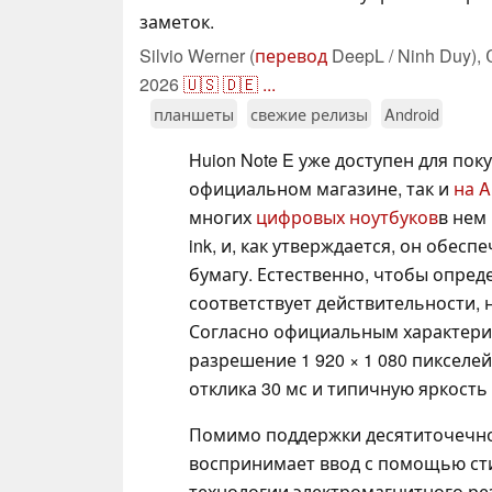
заметок.
Silvio Werner (
перевод
DeepL / Ninh Duy),
2026
🇺🇸
🇩🇪
...
планшеты
свежие релизы
Android
Huion Note E уже доступен для поку
официальном магазине, так и
на A
многих
цифровых ноутбуков
в нем 
ink, и, как утверждается, он обе
бумагу. Естественно, чтобы опред
соответствует действительности, 
Согласно официальным характери
разрешение 1 920 × 1 080 пикселей
отклика 30 мс и типичную яркость 
Помимо поддержки десятиточечног
воспринимает ввод с помощью сти
технологии электромагнитного рез