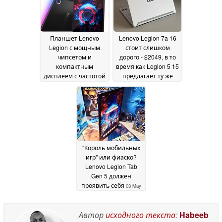
Планшет Lenovo
Lenovo Legion 7a 16
Legion с мощным
стоит слишком
чипсетом и
дорого - $2049, в то
компактным
время как Legion 5 15
дисплеем с частотой
предлагает ту же
165 Гц поступает в
игровую
продажу
производительность
06 May 2026
за $1350
04 May 2026
"Король мобильных
игр" или фиаско?
Lenovo Legion Tab
Gen 5 должен
проявить себя
03 May
2026
Автор
исходного текста
:
Habeeb