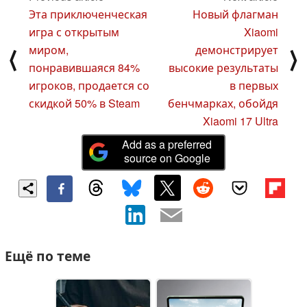
Эта приключенческая
Новый флагман
игра с открытым
Xiaomi
миром,
демонстрирует
⟨
⟩
понравившаяся 84%
высокие результаты
игроков, продается со
в первых
скидкой 50% в Steam
бенчмарках, обойдя
Xiaomi 17 Ultra
Add as a preferred
source on Google
Ещё по теме