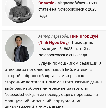
Onawole
- Magazine Writer
- 1599
статей на Notebookcheck
c 2023
года
Автор перевода:
Нин Нгок Дуй
(Ninh Ngoc Duy)
- Помощник
редакции
- 818035 статей на
Notebookcheck
c 2008 года
Будучи помощником редакции, я
отвечаю за пополнение нашей Библиотеки, в
которой собраны обзоры с самых разных
сторонних порталов. Помимо этого, каждый день я
выбираю наиболее интересные материалы
Notebookcheck для их последующего перевода на
французский, испанский, португальский,
нидерландский и другие языки.