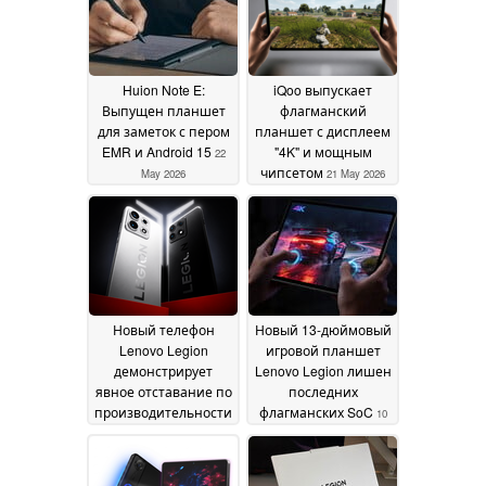
Huion Note E:
iQoo выпускает
Выпущен планшет
флагманский
для заметок с пером
планшет с дисплеем
EMR и Android 15
"4K" и мощным
22
чипсетом
May 2026
21 May 2026
Новый телефон
Новый 13-дюймовый
Lenovo Legion
игровой планшет
демонстрирует
Lenovo Legion лишен
явное отставание по
последних
производительности
флагманских SoC
10
от RedMagic 11 Pro
13
May 2026
May 2026