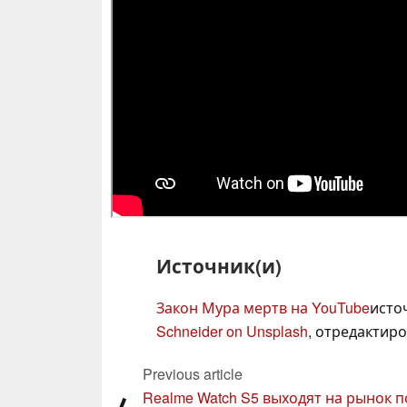
Источник(и)
Закон Мура мертв на YouTube
исто
Schneider on Unsplash
, отредактир
Previous article
Realme Watch S5 выходят на рынок п