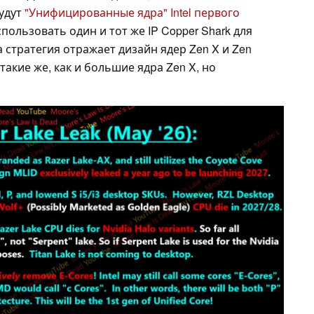
будут
"Унифицированные ядра" Intel первого
использовать один и тот же IP Copper Shark для
 стратегия отражает дизайн ядер Zen X и Zen
 такие же, как и большие ядра Zen X, но