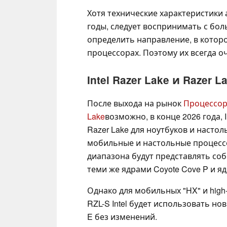
Хотя технические характеристики 
годы, следует воспринимать с бол
определить направление, в которо
процессорах. Поэтому их всегда 
Intel Razer Lake и Razer L
После выхода на рынок
Процессоро
Lake
возможно, в конце 2026 года,
Razer Lake для ноутбуков и настол
мобильные и настольные процессо
диапазона будут представлять соб
теми же ядрами Coyote Cove P и ядр
Однако для мобильных "HX" и hig
RZL-S Intel будет использовать новы
E без изменений.