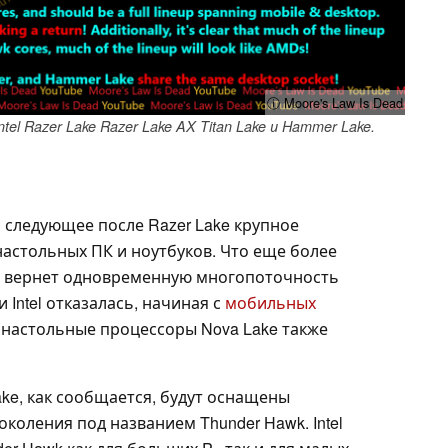
ⓘ Moore's Law Is Dead
l Razer Lake Razer Lake AX Titan Lake и Hammer Lake.
о следующее после Razer Lake крупное
 настольных ПК и ноутбуков. Что еще более
же, вернет одновременную многопоточность
и Intel отказалась, начиная с
мобильных
 настольные процессоры Nova Lake также
ke, как сообщается, будут оснащены
оления под названием Thunder Hawk. Intel