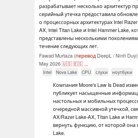
разрабатывает несколько архитектур п
серийный утечка предоставила обнов
о процессорных архитектурах Intel Razer L
AX, Intel Titan Lake и Intel Hammer Lake, 
представлены несколькими поколениям
течение следующих лет.
Fawad Murtaza (
перевод
DeepL / Ninh Duy)
May 2026
🇺🇸
🇪🇸
...
Intel
Nova Lake
CPU
слухи
ноутбуки
Компания Moore's Law Is Dead изве
публикует насыщенные информаци
настольных и мобильных процессор
очередной массивной утечкой, свя
AX/Razer Lake-AX, Titan Lake и Ham
вернуть функцию, от которой она о
Lake.