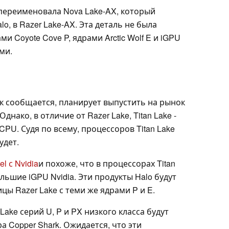
l переименовала Nova Lake-AX, который
, в Razer Lake-AX. Эта деталь не была
и Coyote Cove P, ядрами Arctic Wolf E и iGPU
ми.
как сообщается, планирует выпустить на рынок
Однако, в отличие от Razer Lake, Titan Lake -
PU. Судя по всему, процессоров Titan Lake
удет.
l с Nvidia
и похоже, что в процессорах Titan
льшие iGPU Nvidia. Эти продукты Halo будут
ы Razer Lake с теми же ядрами P и E.
Lake серий U, P и PX низкого класса будут
 Copper Shark. Ожидается, что эти