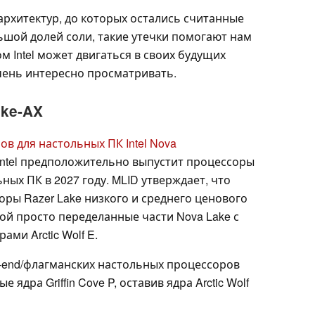
архитектур, до которых остались считанные
ьшой долей соли, такие утечки помогают нам
м Intel может двигаться в своих будущих
очень интересно просматривать.
ake-AX
в для настольных ПК Intel Nova
 Intel предположительно выпустит процессоры
ьных ПК в 2027 году. MLID утверждает, что
ры Razer Lake низкого и среднего ценового
ой просто переделанные части Nova Lake с
ами Arctic Wolf E.
h-end/флагманских настольных процессоров
е ядра Griffin Cove P, оставив ядра Arctic Wolf