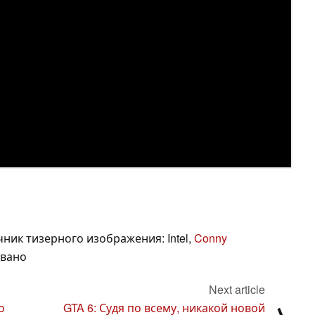
чник тизерного изображения: Intel,
Conny
овано
Next article
о
GTA 6: Судя по всему, никакой новой