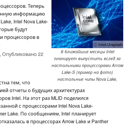
роцессоров. Теперь
ленную информацию
ake, Intel Nova Lake-
которые будут
и процессоров в
ⓘ Intel/Unsplash
В ближайшие месяцы Intel
,
Опубликовано
22
планирует выпустить вслед за
настольными процессорами Arrow
Lake-S (пример на фото)
настольные чипы Nova Lake,
стна тем, что
ей отчеты о будущих архитектурах
ов Intel. На этот раз MLID поделился
занной с процессорами Intel Nova Lake-
mer Lake. По сообщениям, Intel планирует
тказалась в процессорах Arrow Lake и Panther