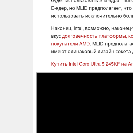
будет использовать эти ядра Thund
E-ядер, но MLID предполагает, чт
использовать исключительно бол
Наконец, Intel, возможно, наконец
вкус
долговечность платформы, к
покупатели AMD
. MLID предполага
имеют одинаковый дизайн сокета 
Купить Intel Core Ultra 5 245KF на 