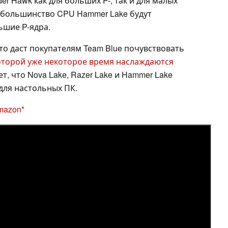
er Hawk как для больших P-, так и для малых
о большинство CPU Hammer Lake будут
ьшие P-ядра.
-то даст покупателям Team Blue почувствовать
оторой уже некоторое время наслаждаются
ет, что Nova Lake, Razer Lake и Hammer Lake
для настольных ПК.
Amazon