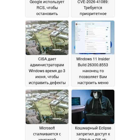
Google использует
CVE-2026-41089:
RCS, чтобы
Требуется
остановить
приоритетное
мошенников с
исправление
03 June
искусственным
2026
интеллектом
03 June
2026
CISA дает
Windows 11 Insider
администраторам
Build 26300.8553
Windows время до 3
наконец-то
июня, чтобы
позволяет Вам
исправить дефекты
настроить меню
в Nightmare Eclipse
"Пуск
01 June 2026
Defender
01 June 2026
Microsoft
Кошмарный Eclipse
сталкивается с
запретил доступ к
критикой
GitHub и GitLab,