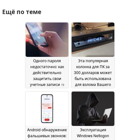
Ещё по теме
Одного пароля
Эта популярная
недостаточно: как
колонка для ПК за
действительно
300 долларов может
защитить свои
быть использована
учетные записи
для взлома Вашего
19
ПК, и никакого патча
July 2026
к ней не будет
03 June
2026
Android обнаружение
Эксплуатация
фальшивых звонков:
Windows Netlogon