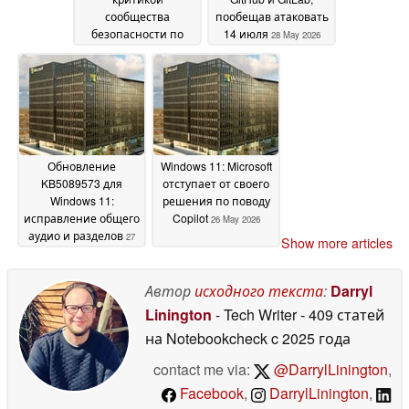
сообщества
пообещав атаковать
безопасности по
14 июля
28 May 2026
поводу Nightmare
Eclipse
30 May 2026
Обновление
Windows 11: Microsoft
KB5089573 для
отступает от своего
Windows 11:
решения по поводу
исправление общего
Copilot
26 May 2026
аудио и разделов
27
Show more articles
May 2026
Автор
исходного текста
:
Darryl
Linington
- Tech Writer
- 409 статей
на Notebookcheck
c 2025 года
contact me via:
@DarrylLinington
,
Facebook
,
DarrylLinington
,