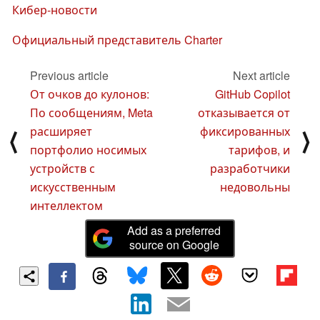
Кибер-новости
Официальный представитель Charter
Previous article
Next article
От очков до кулонов:
GitHub Copilot
По сообщениям, Meta
отказывается от
расширяет
фиксированных
⟨
⟩
портфолио носимых
тарифов, и
устройств с
разработчики
искусственным
недовольны
интеллектом
Add as a preferred
source on Google