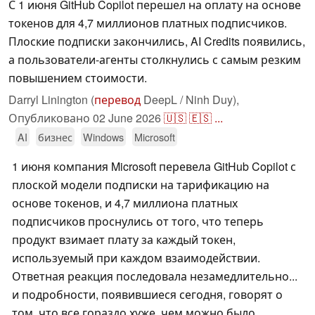
С 1 июня GitHub Copilot перешел на оплату на основе
токенов для 4,7 миллионов платных подписчиков.
Плоские подписки закончились, AI Credits появились,
а пользователи-агенты столкнулись с самым резким
повышением стоимости.
Darryl Linington (
перевод
DeepL / Ninh Duy),
Опубликовано
02 June 2026
🇺🇸
🇪🇸
...
AI
бизнес
Windows
Microsoft
1 июня компания Microsoft перевела GitHub Copilot с
плоской модели подписки на тарификацию на
основе токенов, и 4,7 миллиона платных
подписчиков проснулись от того, что теперь
продукт взимает плату за каждый токен,
используемый при каждом взаимодействии.
Ответная реакция последовала незамедлительно...
и подробности, появившиеся сегодня, говорят о
том, что все гораздо хуже, чем можно было