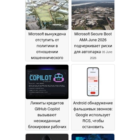
Microsoft вынуждена
Microsoft Secure Boot
отступить от
AMA June 2026
политики в
подчеркивает риски
отношении
для автопарка
05 June
мошеннического
2026
"нулевого дня"
исследователя
Nightmare Eclipse
07
June 2026
Лимиты кредитов
Android обнаружение
GitHub Copilot
фальшивых звонков:
вызывают
Google использует
неожиданные
RCS, чтобы
блокировки рабочих
остановить
мест
мошенников с
04 June 2026
искусственным