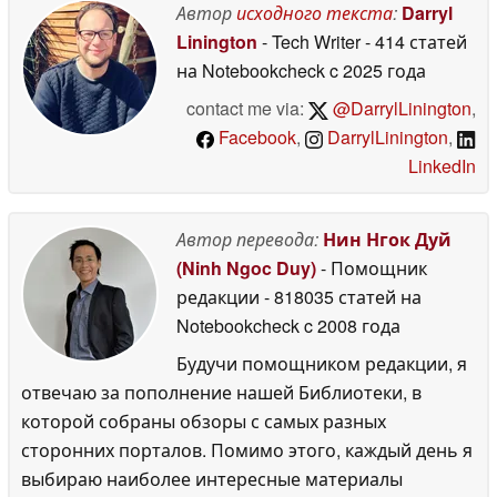
Автор
исходного текста
:
Darryl
Linington
- Tech Writer
- 414 статей
на Notebookcheck
c 2025 года
contact me via:
@DarrylLinington
,
Facebook
,
DarrylLinington
,
LinkedIn
Автор перевода:
Нин Нгок Дуй
(Ninh Ngoc Duy)
- Помощник
редакции
- 818035 статей на
Notebookcheck
c 2008 года
Будучи помощником редакции, я
отвечаю за пополнение нашей Библиотеки, в
которой собраны обзоры с самых разных
сторонних порталов. Помимо этого, каждый день я
выбираю наиболее интересные материалы