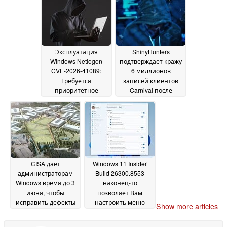
интеллектом
03 June
2026
Эксплуатация
ShinyHunters
Windows Netlogon
подтверждает кражу
CVE-2026-41089:
6 миллионов
Требуется
записей клиентов
приоритетное
Carnival после
исправление
апрельского взлома
03 June
2026
02 June 2026
CISA дает
Windows 11 Insider
администраторам
Build 26300.8553
Windows время до 3
наконец-то
июня, чтобы
позволяет Вам
исправить дефекты
настроить меню
Show more articles
в Nightmare Eclipse
"Пуск
01 June 2026
Defender
01 June 2026