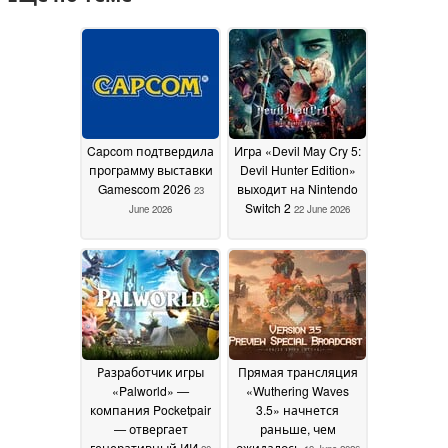
Capcom подтвердила
Игра «Devil May Cry 5:
программу выставки
Devil Hunter Edition»
Gamescom 2026
выходит на Nintendo
23
Switch 2
June 2026
22 June 2026
Разработчик игры
Прямая трансляция
«Palworld» —
«Wuthering Waves
компания Pocketpair
3.5» начнется
— отвергает
раньше, чем
генеративный ИИ
ожидалось