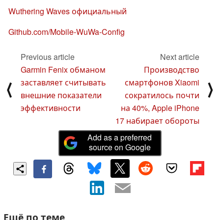
Wuthering Waves официальный
Github.com/Mobile-WuWa-Config
Previous article
Next article
Garmin Fenix обманом
Производство
заставляет считывать
смартфонов Xiaomi
⟨
⟩
внешние показатели
сократилось почти
эффективности
на 40%, Apple iPhone
17 набирает обороты
Add as a preferred
source on Google
Ещё по теме