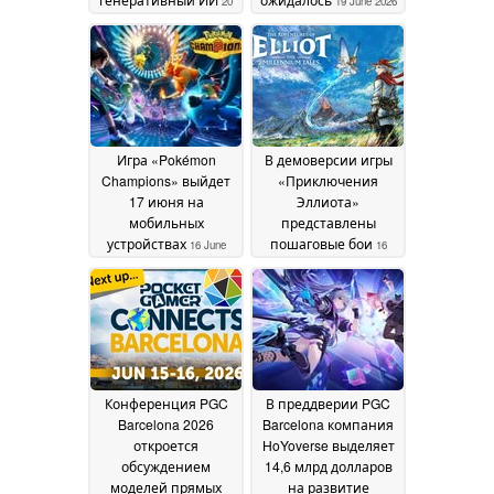
20
19 June 2026
June 2026
Игра «Pokémon
В демоверсии игры
Champions» выйдет
«Приключения
17 июня на
Эллиота»
мобильных
представлены
устройствах
пошаговые бои
16 June
16
2026
June 2026
Конференция PGC
В преддверии PGC
Barcelona 2026
Barcelona компания
откроется
HoYoverse выделяет
обсуждением
14,6 млрд долларов
моделей прямых
на развитие