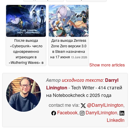
продаж
искусственного
потребителю (D2C)
интеллекта
14 June
15 June 2026
2026
После выхода
Дата выхода Zenless
«Cyberpunk» число
Zone Zero версии 3.0
одновременно
в Steam назначена
играющих в
на 17 июня
13 June 2026
«Wuthering Waves» в
Show more articles
Steam приблизилось
к 50 000
13 June 2026
Автор
исходного текста
:
Darryl
Linington
- Tech Writer
- 414 статей
на Notebookcheck
c 2025 года
contact me via:
@DarrylLinington
,
Facebook
,
DarrylLinington
,
LinkedIn