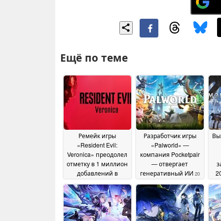
Ещё по теме
Ремейк игры
Разработчик игры
Вы
«Resident Evil:
«Palworld» —
Veronica» преодолел
компания Pocketpair
отметку в 1 миллион
— отвергает
з
добавлений в
генеративный ИИ
2
20
списки желаний
22
June 2026
June 2026