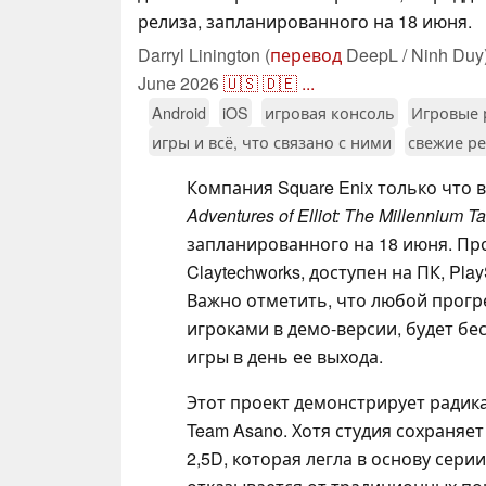
релиза, запланированного на 18 июня.
Darryl Linington (
перевод
DeepL / Ninh Duy
June 2026
🇺🇸
🇩🇪
...
Android
iOS
игровая консоль
Игровые 
игры и всё, что связано с ними
свежие р
Компания Square Enix только что
Adventures of Elliot: The Millennium T
запланированного на 18 июня. Пр
Claytechworks, доступен на ПК, PlayS
Важно отметить, что любой прогр
игроками в демо-версии, будет б
игры в день ее выхода.
Этот проект демонстрирует радик
Team Asano. Хотя студия сохраняе
2,5D, которая легла в основу серии