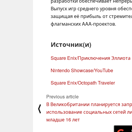
разработки обеспечивает непрер
Выпуск игр среднего уровня обес
защищая её прибыль от стремител
флагманских AAA-проектов.
Источник(и)
Square Enix/Приключения Эллиота
Nintendo Showcase/YouTube
Square Enix/Octopath Traveler
Previous article
В Великобритании планируется зап
⟨
использование социальных сетей л
младше 16 лет