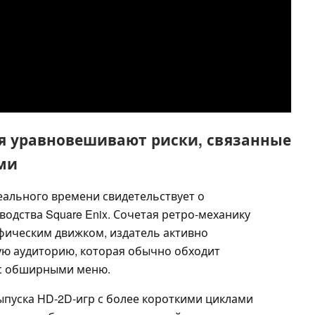
я уравновешивают риски, связанные
ми
еального времени свидетельствует о
одства Square Enix. Сочетая ретро-механику
фическим движком, издатель активно
ую аудиторию, которая обычно обходит
 с обширными меню.
пуска HD-2D-игр с более короткими циклами