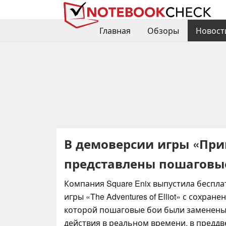
Главная
Обзоры
Новост
В демоверсии игры «Пр
представлены пошаговы
Компания Square Enix выпустила беспл
игры «The Adventures of Elliot» с сохране
которой пошаговые бои были заменены
действия в реальном времени, в предд