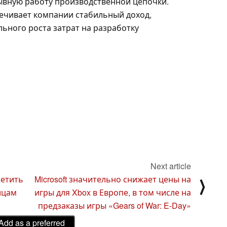
ывную работу производственной цепочки.
печивает компании стабильный доход,
ьного роста затрат на разработку
Next article
ретить
Microsoft значительно снижает цены на
⟩
ицам
игры для Xbox в Европе, в том числе на
предзаказы игры «Gears of War: E-Day»
Add as a preferred