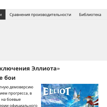
и
Сравнения производительности
Библиотека
иключения Эллиота»
е бои
атную демоверсию
нием прогресса, в
 на боевые
верии официального