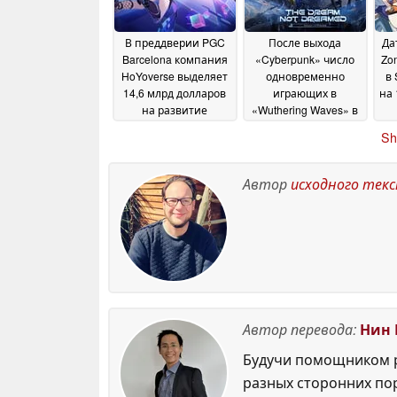
В преддверии PGC
После выхода
Да
Barcelona компания
«Cyberpunk» число
Zo
HoYoverse выделяет
одновременно
в 
14,6 млрд долларов
играющих в
на
на развитие
«Wuthering Waves» в
искусственного
Steam приблизилось
Sh
интеллекта
к 50 000
14 June
13 June 2026
2026
Автор
исходного тек
Автор перевода:
Нин 
Будучи помощником р
разных сторонних по