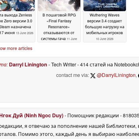
та выхода Zenless
В пошаговой RPG
Wuthering Waves
ne Zero версии 3.0
«Final Fantasy
версии 3.4 создает
Steam назначена
Resonance»
большую нагрузку на
 17 июня
отказываются от
мобильных игроков
13 June 2026
системы гача
11 June
10 June 2026
2026
ow more articles
ста
:
Darryl Linington
- Tech Writer
- 414 статей на Notebookc
contact me via:
@DarrylLinington
,
Нгок Дуй (Ninh Ngoc Duy)
- Помощник редакции
- 81803
едакции, я отвечаю за пополнение нашей Библиотеки, 
рталов. Помимо этого, каждый день я выбираю наиболе