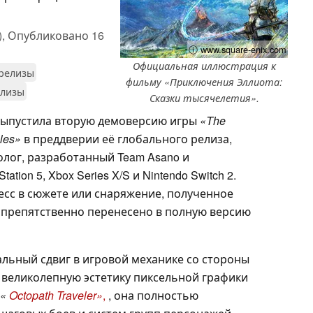
),
Опубликовано
16
ⓘ www.square-enix.com
Официальная иллюстрация к
релизы
фильму «Приключения Эллиота:
елизы
Сказки тысячелетия».
 выпустила вторую демоверсию игры
«The
ales»
в преддверии её глобального релиза,
олог, разработанный Team Asano и
tation 5, Xbox Series X/S и Nintendo Switch 2.
есс в сюжете или снаряжение, полученное
еспрепятственно перенесено в полную версию
альный сдвиг в игровой механике со стороны
т великолепную эстетику пиксельной графики
«
Octopath Traveler»
,
, она полностью