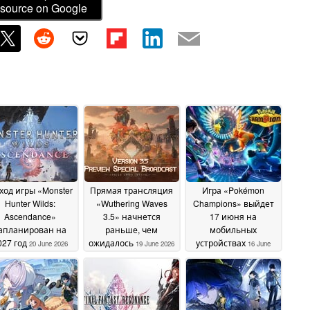
source on Google
ход игры «Monster
Прямая трансляция
Игра «Pokémon
Hunter Wilds:
«Wuthering Waves
Champions» выйдет
Ascendance»
3.5» начнется
17 июня на
апланирован на
раньше, чем
мобильных
027 год
ожидалось
устройствах
20 June 2026
19 June 2026
16 June
2026