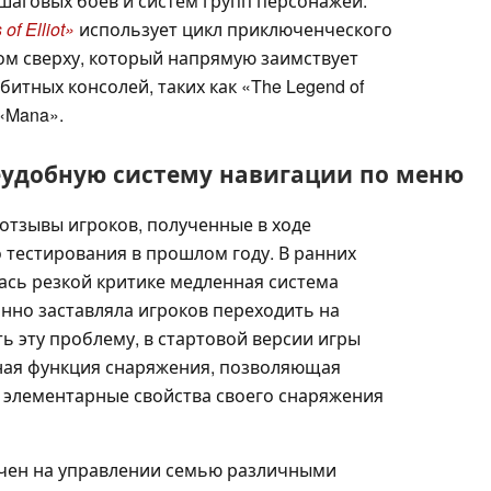
шаговых боев и систем групп персонажей.
of Elliot»
использует цикл приключенческого
ом сверху, который напрямую заимствует
битных консолей, таких как «The Legend of
«Mana».
неудобную систему навигации по меню
тзывы игроков, полученные в ходе
тестирования в прошлом году. В ранних
ась резкой критике медленная система
нно заставляла игроков переходить на
ь эту проблему, в стартовой версии игры
ьная функция снаряжения, позволяющая
 элементарные свойства своего снаряжения
очен на управлении семью различными