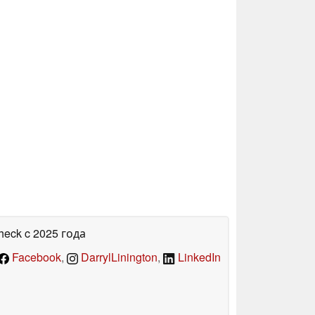
heck
c 2025 года
Facebook
,
DarrylLinington
,
LinkedIn