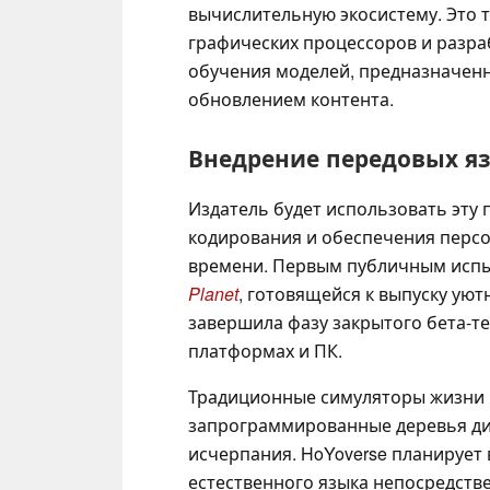
вычислительную экосистему. Это 
графических процессоров и разр
обучения моделей, предназначенн
обновлением контента.
Внедрение передовых язы
Издатель будет использовать эту
кодирования и обеспечения персо
времени. Первым публичным испы
Planet
, готовящейся к выпуску ую
завершила фазу закрытого бета-те
платформах и ПК.
Традиционные симуляторы жизни 
запрограммированные деревья диа
исчерпания. HoYoverse планирует
естественного языка непосредств