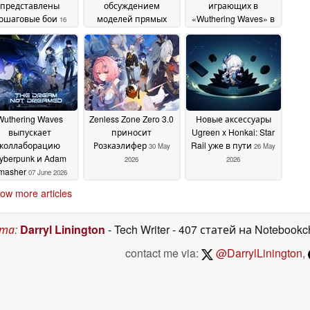
представлены
обсуждением
играющих в
ошаговые бои
моделей прямых
«Wuthering Waves» в
16
продаж
Steam приблизилось
June 2026
потребителю (D2C)
к 50 000
13 June 2026
15 June 2026
Wuthering Waves
Zenless Zone Zero 3.0
Новые аксессуары
выпускает
приносит
Ugreen x Honkai: Star
коллаборацию
Розкаэлифер
Rail уже в пути
30 May
26 May
yberpunk и Adam
2026
2026
masher
07 June 2026
ow more articles
ста
:
Darryl Linington
- Tech Writer
- 407 статей на Notebookc
contact me via:
@DarrylLinington
,