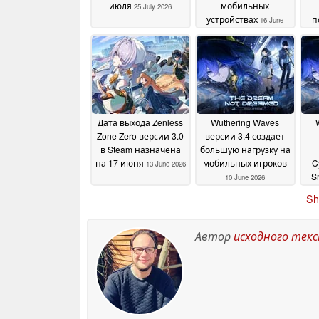
июля
мобильных
25 July 2026
устройствах
п
16 June
2026
Дата выхода Zenless
Wuthering Waves
Zone Zero версии 3.0
версии 3.4 создает
в Steam назначена
большую нагрузку на
на 17 июня
мобильных игроков
C
13 June 2026
S
10 June 2026
Sh
Автор
исходного тек