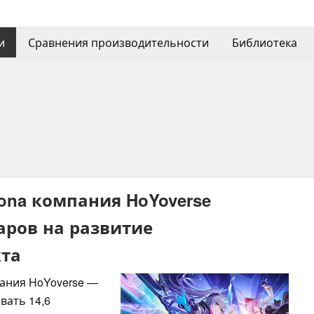
и
Сравнения производительности
Библиотека
ona компания HoYoverse
аров на развитие
кта
пания HoYoverse —
вать 14,6