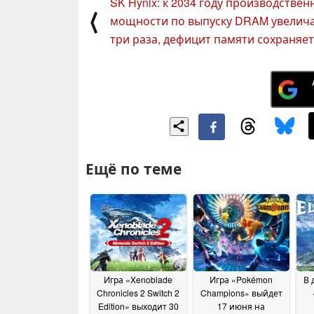
SK Hynix: к 2034 году производстве
⟨
мощности по выпуску DRAM увелича
три раза, дефицит памяти сохраняет
Ещё по теме
Игра «Xenoblade
Игра «Pokémon
В 
Chronicles 2 Switch 2
Champions» выйдет
Edition» выходит 30
17 июня на