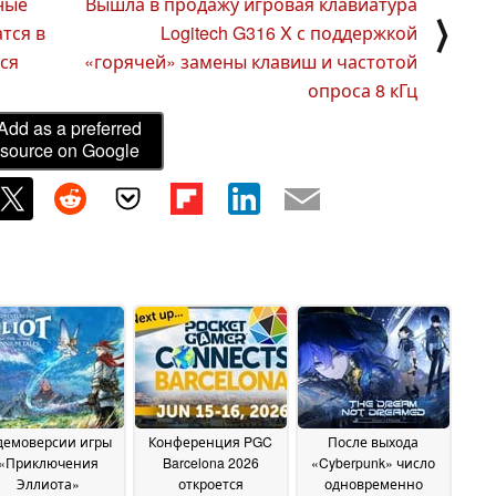
нные
Вышла в продажу игровая клавиатура
⟩
тся в
Logitech G316 X с поддержкой
ся
«горячей» замены клавиш и частотой
опроса 8 кГц
Add as a preferred
source on Google
демоверсии игры
Конференция PGC
После выхода
«Приключения
Barcelona 2026
«Cyberpunk» число
Эллиота»
откроется
одновременно