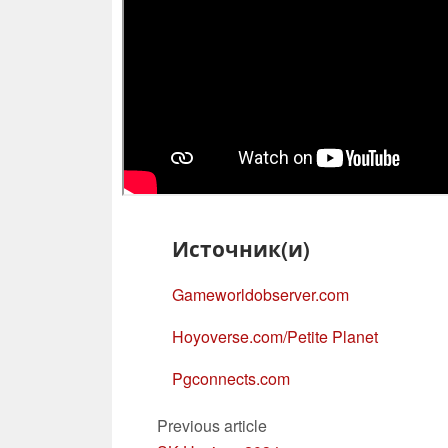
Источник(и)
Gameworldobserver.com
Hoyoverse.com/Petite Planet
Pgconnects.com
Previous article