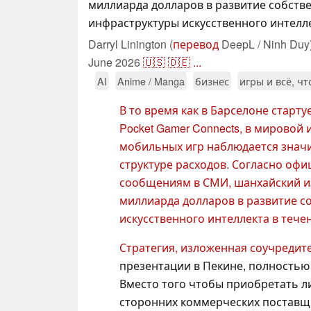
миллиарда долларов в развитие собств
инфраструктуры искусственного интелле
Darryl Linington (
перевод
DeepL / Ninh Duy
June 2026
🇺🇸
🇩🇪
...
AI
Anime / Manga
бизнес
игры и всё, ч
В то время как в Барселоне старт
Pocket Gamer Connects, в мировой
мобильных игр наблюдается значи
структуре расходов. Согласно оф
сообщениям в СМИ, шанхайский из
миллиарда долларов в развитие с
искусственного интеллекта в тече
Стратегия, изложенная соучредит
презентации в Пекине, полностью
Вместо того чтобы приобретать л
сторонних коммерческих поставщи