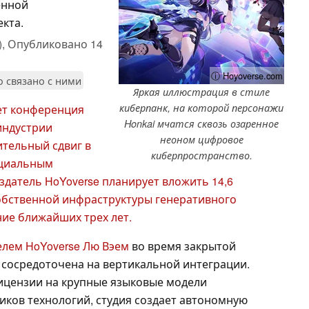
енной
кта.
),
Опубликовано
14
ⓘ Hoyoverse.com
то связано с ними
Яркая иллюстрация в стиле
киберпанк, на которой персонажи
ует конференция
Honkai мчатся сквозь озаренное
 индустрии
неоном цифровое
тельный сдвиг в
киберпространство.
ициальным
датель HoYoverse планирует вложить 14,6
обственной инфраструктуры генеративного
ние ближайших трех лет.
елем HoYoverse Лю Вэем
во время закрытой
 сосредоточена на вертикальной интеграции.
ицензии на крупные языковые модели
ков технологий, студия создает автономную