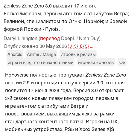
Zenless Zone Zero 3.0 выходит 17 июня с
Роскаэлифером, первым агентом с атрибутом Ветра;
Велиной, специалистом по Огню; Нормой; и боевой
формой Прокси - Pyrois.
Darryl Linington (
перевод
DeepL / Ninh Duy),
Опубликовано
30 May 2026
🇺🇸
🇪🇸
...
Android
Anime / Manga
Игровые релизы
игры и всё, что связано с ними
игровая консоль
iOS
HoYoverse полностью пропускает
Zenless Zone Zero
версии 2.9 и переходит сразу к версии 3.0, которая
появится 17 июня 2026 года. Версия 3.0 открывает
3-й сезон с новым плавучим городом, первым в
игре агентом с атрибутами Ветра и
повествованием, выходящим далеко за рамки
стандартного контентного патча. Игроки на ПК,
мобильных устройствах, PS5 и Xbox Series X|S