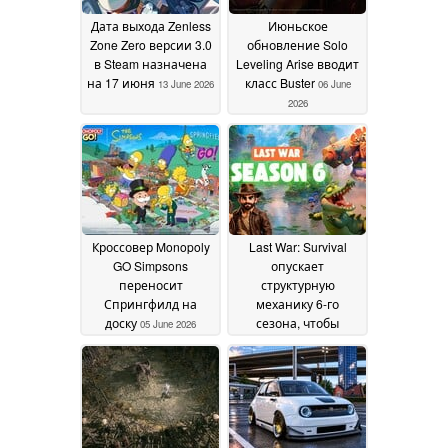
Дата выхода Zenless
Июньское
Zone Zero версии 3.0
обновление Solo
в Steam назначена
Leveling Arise вводит
на 17 июня
класс Buster
13 June 2026
06 June
2026
Кроссовер Monopoly
Last War: Survival
GO Simpsons
опускает
переносит
структурную
Спрингфилд на
механику 6-го
доску
сезона, чтобы
05 June 2026
пересмотреть войну
между альянсами
04
June 2026