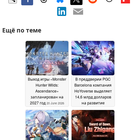
Ещё по теме
Выход игры «Monster
В преддверии PGC
Hunter Wilds:
Barcelona компания
Ascendance»
HoYoverse выделяет
запланирован на
14,6 млрд долларов
2027 год
на развитие
20 June 2026
искусственного
интеллекта
14 June
2026