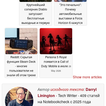
Крупнейший
"Это печально":
соперник Diablo
Почему
запускает
автомобильные
бесплатные
выставки в Forza
выходные и первую
Horizon 6 кажутся
в истории скидку в
пустынными
31 May
50%
31 May 2026
2026
Reddit: Скрытая
Persona 5 Royal
функция Steam Deck
появится в Call of
- многие
Duty: Mobile в июле
28
пользователи не
May 2026
знали об этом трюке
Show more articles
с Bluetooth
30 May 2026
Автор
исходного текста
:
Darryl
Linington
- Tech Writer
- 409 статей
на Notebookcheck
c 2025 года