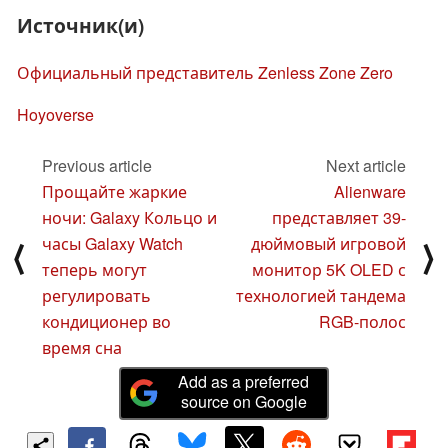
Источник(и)
Официальный представитель Zenless Zone Zero
Hoyoverse
Previous article
Next article
Прощайте жаркие
Alienware
ночи: Galaxy Кольцо и
представляет 39-
часы Galaxy Watch
дюймовый игровой
⟨
⟩
теперь могут
монитор 5K OLED с
регулировать
технологией тандема
кондиционер во
RGB-полос
время сна
Add as a preferred
source on Google