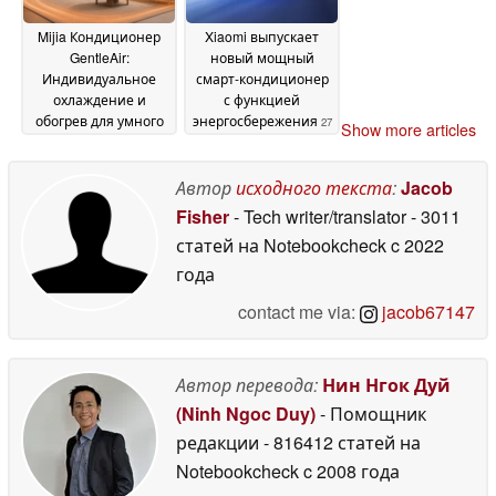
Mijia Кондиционер
Xiaomi выпускает
GentleAir:
новый мощный
Индивидуальное
смарт-кондиционер
охлаждение и
с функцией
обогрев для умного
энергосбережения
27
Show more articles
дома
01 June 2026
May 2026
Автор
исходного текста
:
Jacob
Fisher
- Tech writer/translator
- 3011
статей на Notebookcheck
c 2022
года
contact me via:
jacob67147
Автор перевода:
Нин Нгок Дуй
(Ninh Ngoc Duy)
- Помощник
редакции
- 816412 статей на
Notebookcheck
c 2008 года