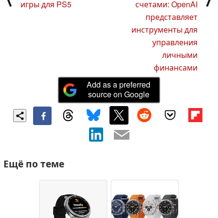
игры для PS5
счетами: OpenAI
представляет
инструменты для
управления
личными
финансами
Add as a preferred
source on Google
Ещё по теме