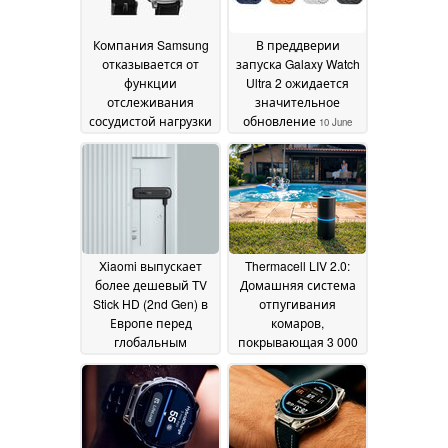
Компания Samsung
В преддверии
отказывается от
запуска Galaxy Watch
функции
Ultra 2 ожидается
отслеживания
значительное
сосудистой нагрузки
обновление
10 June
для пользователей
2026
Galaxy Watch в США
02 July 2026
Xiaomi выпускает
Thermacell LIV 2.0:
более дешевый TV
Домашняя система
Stick HD (2nd Gen) в
отпугивания
Европе перед
комаров,
глобальным
покрывающая 3 000
запуском
квадратных футов
03 June 2026
03
June 2026