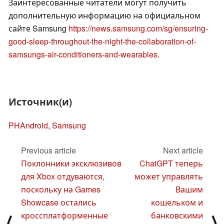
Заинтересованные читатели могут получить
дополнительную информацию на официальном
сайте Samsung
https://news.samsung.com/sg/ensuring-
good-sleep-throughout-the-night-the-collaboration-of-
samsungs-air-conditioners-and-wearables
.
Источник(и)
PHAndroid
,
Samsung
Previous article
Next article
Поклонники эксклюзивов
ChatGPT теперь
для Xbox отдуваются,
может управлять
поскольку на Games
Вашим
Showcase остались
кошельком и
кроссплатформенные
банковскими
⟨
⟩