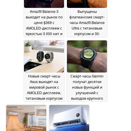
Amazfit Balance 3
Выпущены
выходит на рынок по
флагманские смарт-
цене $369 с
часы Amazfit Balance
AMOLED-дисплеем с
Ultra с титановым
яркостью 3 000 нит и
корпусом и 30-
64 ГБ
дневным временем
03 June 2026
автономной работы
03 June 2026
Новые смарт-часы
Смарт-часы Garmin
Asus выходят на
получат десятки
мировой рынок с
новых функций и
AMOLED-дисплеем,
улучшений с
титановым корпусом
выходом крупного
и непрерывным
обновления
02 June
мониторингом
2026
здоровья
03 June 2026