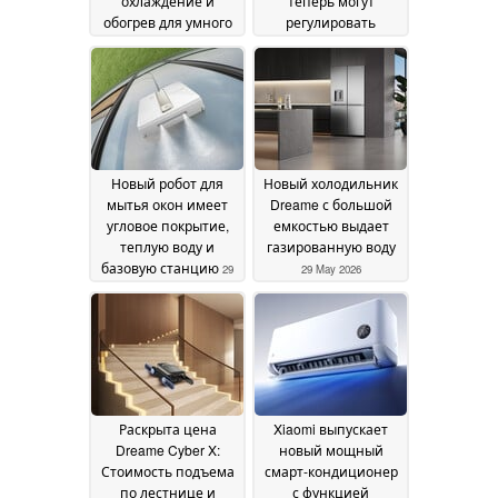
охлаждение и
теперь могут
обогрев для умного
регулировать
дома
кондиционер во
01 June 2026
время сна
30 May 2026
Новый робот для
Новый холодильник
мытья окон имеет
Dreame с большой
угловое покрытие,
емкостью выдает
теплую воду и
газированную воду
базовую станцию
29
29 May 2026
May 2026
Раскрыта цена
Xiaomi выпускает
Dreame Cyber X:
новый мощный
Стоимость подъема
смарт-кондиционер
по лестнице и
с функцией