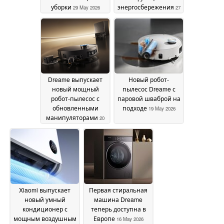
уборки
энергосбережения
29 May 2026
27
May 2026
Dreame выпускает
Новый робот-
новый мощный
пылесос Dreame с
робот-пылесос с
паровой шваброй на
обновленными
подходе
19 May 2026
манипуляторами
20
May 2026
Xiaomi выпускает
Первая стиральная
новый умный
машина Dreame
кондиционер с
теперь доступна в
мощным воздушным
Европе
16 May 2026