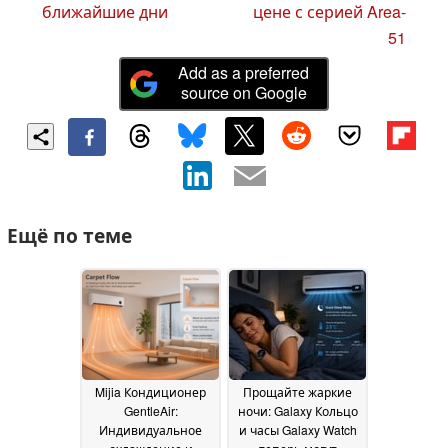
ближайшие дни
цене с серией Area-
51
Add as a preferred
source on Google
Ещё по теме
Mijia Кондиционер
Прощайте жаркие
GentleAir:
ночи: Galaxy Кольцо
Индивидуальное
и часы Galaxy Watch