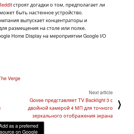
Reddit
строят догадки о том, предполагает ли
о может быть настенное устройство.
компания выпускает концентраторы и
для размещения на столе или полке.
gle Home Display на мероприятии Google I/O
The Verge
Next article
Govee представляет TV Backlight 3 с
⟩
и
двойной камерой 4 МП для точного
зеркального отображения экрана
Add as a preferred
source on Google