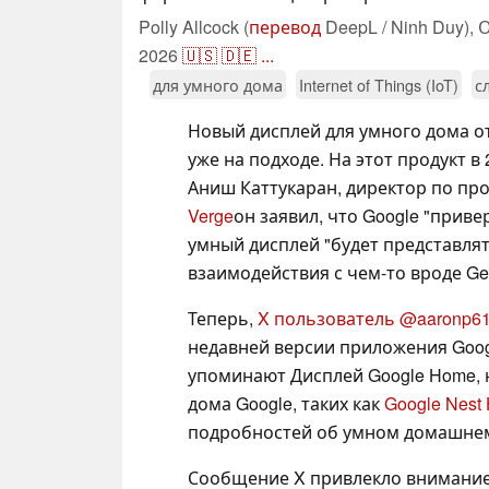
Polly Allcock (
перевод
DeepL / Ninh Duy),
О
2026
🇺🇸
🇩🇪
...
для умного дома
Internet of Things (IoT)
с
Новый дисплей для умного дома о
уже на подходе. На этот продукт в
Аниш Каттукаран, директор по про
Verge
он заявил, что Google "прив
умный дисплей "будет представля
взаимодействия с чем-то вроде Gem
Теперь,
X пользователь @aaronp6
недавней версии приложения Googl
упоминают Дисплей Google Home, н
дома Google, таких как
Google Nest
подробностей об умном домашнем 
Сообщение X привлекло внимание 