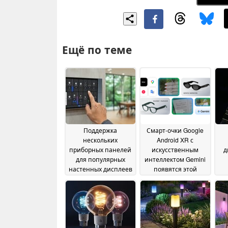
Ещё по теме
Поддержка
Смарт-очки Google
нескольких
Android XR с
приборных панелей
искусственным
д
для популярных
интеллектом Gemini
настенных дисплеев
появятся этой
Shelly
осенью
27 May 2026
20 May 2026
в
ин