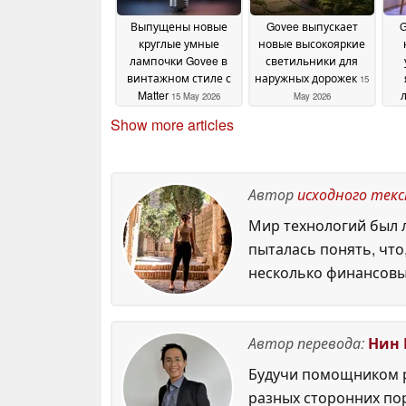
Выпущены новые
Govee выпускает
G
круглые умные
новые высокояркие
лампочки Govee в
светильники для
винтажном стиле с
наружных дорожек
15
Matter
15 May 2026
May 2026
Show more articles
Автор
исходного тек
Мир технологий был л
пыталась понять, что
несколько финансовы
Автор перевода:
Нин 
Будучи помощником р
разных сторонних по