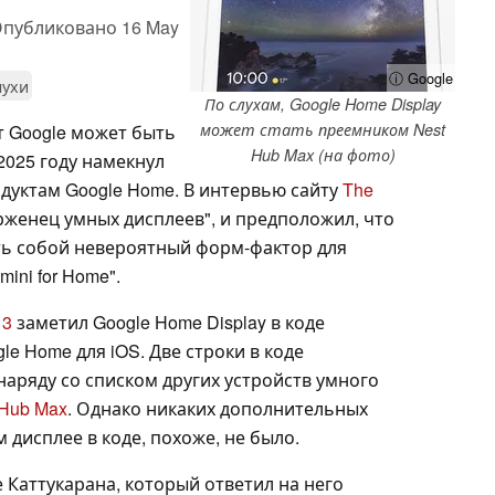
публиковано
16 May
ⓘ Google
лухи
По слухам, Google Home Display
может стать преемником Nest
т Google может быть
Hub Max (на фото)
 2025 году намекнул
дуктам Google Home. В интервью сайту
The
ерженец умных дисплеев", и предположил, что
ть собой невероятный форм-фактор для
ini for Home".
13
заметил Google Home Display в коде
e Home для iOS. Две строки в коде
аряду со списком других устройств умного
 Hub Max
. Однако никаких дополнительных
дисплее в коде, похоже, не было.
Каттукарана, который ответил на него