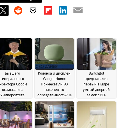
Бывшего
Колонка и дисплей
SwitchBot
генерального
Google Home:
представляет
иректора Google
Принесет ли I/O
первый в мире
освистали в
наконец-то
умный дверной
Университете
определенность?
замок с 3D-
19
Аризоны за
распознаванием
May 2026
ысказывания об
лица
15 May 2026
искусственном
теллекте
19 May 2026