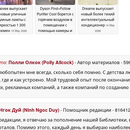
ovee выпускает
Dyson Find+Follow
Dreame выпускает
новые уличные
Purifier Cool борется с
новый более тихий
умные лампы с
горячим воздухом в
интеллектуальный
яркостью 1 300
помещении с
кондиционер
14 May
люмен
помощью камеры и
15 May 2026
2026
искусственного
интеллекта
14 May 2026
ста
:
Полли Олкок (Polly Allcock)
- Автор материалов
- 59
юбопытен мне всегда, сколько себя помню. С детства 
, где и как устроено. Мой трудовой опыт после окончани
х, рекламных компаний, а также компаний по созданию
Нгок Дуй (Ninh Ngoc Duy)
- Помощник редакции
- 81641
едакции, я отвечаю за пополнение нашей Библиотеки, 
рталов. Помимо этого, каждый день я выбираю наиболе