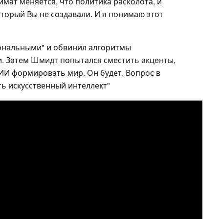
имат меняется, что политика расколота, и
оторый Вы не создавали. И я понимаю этот
иональными" и обвинил алгоритмы
и. Затем Шмидт попытался сместить акценты,
и ИИ формировать мир. Он будет. Вопрос в
ь искусственный интеллект"