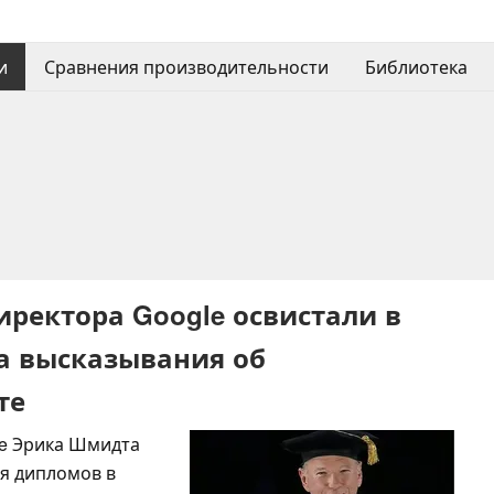
и
Сравнения производительности
Библиотека
иректора Google освистали в
а высказывания об
те
le Эрика Шмидта
я дипломов в