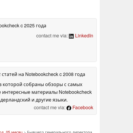
bookcheck
c 2025 года
contact me via:
LinkedIn
2 статей на Notebookcheck
c 2008 года
в которой собраны обзоры с самых
е интересные материалы Notebookcheck
дерландский и другие языки.
contact me via:
Facebook
од, 05 месяц
> Бывшего генерального директора