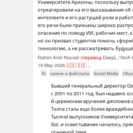
Университете Аризоны, поскольку выпу
отреагировали на его высказывания об
интеллекте и его растущей роли в работ
его речи были признаны широко распр
опасения по поводу ИИ, рабочих мест, к
но он призвал студентов помочь сфор
технологию, а не рассматривать будуще
Rahim Amir Noorali (
перевод
DeepL / Ninh 
19 May 2026
🇺🇸
🇩🇪
...
AI
кринж и фэйспалм
Social Media
Обра
Бывший генеральный директор Go
с 2001 по 2011 год, был недавно о
й церемонии вручения дипломов 
Толпа стала еще более враждебной
Тысячи выпускников Университета
Sol, и освистывание началось пря
основной теме.