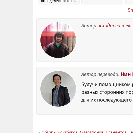
определенность?
19
May 2026
Sh
Автор
исходного тек
Автор перевода:
Нин 
Будучи помощником р
разных сторонних по
для их последующего 
>
Обзоры Ноутбуков, Смартфонов, Планшетов. Те