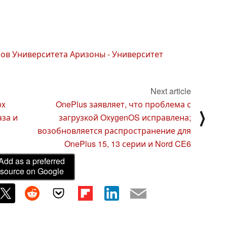
ов Университета Аризоны - Университет
Next article
ox
OnePlus заявляет, что проблема с
⟩
аза и
загрузкой OxygenOS исправлена;
возобновляется распространение для
OnePlus 15, 13 серии и Nord CE6
Add as a preferred
source on Google