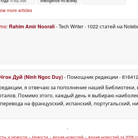
года
Intelligence по всему
15 May 2026
миру Android
13 May
ow more articles
2026
ста
:
Rahim Amir Noorali
- Tech Writer
- 1022 статей на Note
Нгок Дуй (Ninh Ngoc Duy)
- Помощник редакции
- 81641
едакции, я отвечаю за пополнение нашей Библиотеки, 
рталов. Помимо этого, каждый день я выбираю наиболе
перевода на французский, испанский, португальский, ни
'
сты и Новости
>
Новости
>
Архив новостей
>
Архив новостей за 2026 г