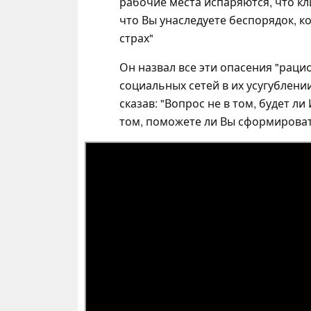
рабочие места испаряются, что кл
что Вы унаследуете беспорядок, к
страх"
Он назвал все эти опасения "рац
социальных сетей в их усугублени
сказав: "Вопрос не в том, будет л
том, поможете ли Вы сформироват