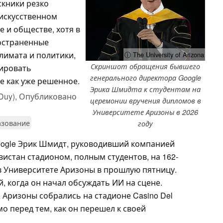
скники резко
 искусственном
е и обществе, хотя в
остраненные
лимата и политики,
ⓘ The University of Arizona
Скриншот обращения бывшего
мировать
генерального директора Google
е как уже решенное.
Эрика Шмидта к студентам на
Duy),
Опубликовано
церемонии вручения дипломов в
Университете Аризоны в 2026
зование
году
ogle Эрик Шмидт, руководивший компанией
свистан стадионом, полным студентов, на 162-
в Университете Аризоны
в прошлую пятницу.
, когда он начал обсуждать ИИ на сцене.
 Аризоны собрались на стадионе Casino Del
мо перед тем, как он перешел к своей