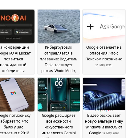
а конференции
Кибергрузовик
Google отвечает на
ogle I/O AI может
отправляется в
опасения, что с
появиться
плавание: Водитель
Поиском покончено
неожиданный
Tesla тестирует
21 May 2026
победитель:
режим Wade Mode,
uckDuckGo
автомобиль
01 June
извлекается из
2026
озера
22 May 2026
oogle потихоньку
Google расширяет
Видео раскрывает
забирает то, что
возможности
новую альтернативу
было у Вас
искусственного
Windows и macOS от
есплатно с 2013
интеллекта Gemini
Google
12 May 2026