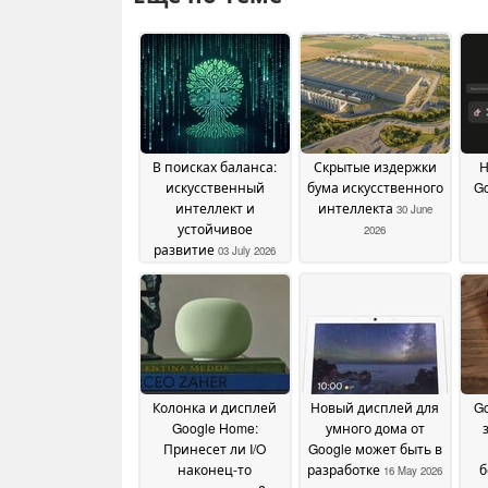
В поисках баланса:
Скрытые издержки
Н
искусственный
бума искусственного
Go
интеллект и
интеллекта
30 June
устойчивое
2026
развитие
03 July 2026
D
Колонка и дисплей
Новый дисплей для
G
Google Home:
умного дома от
Принесет ли I/O
Google может быть в
наконец-то
разработке
б
16 May 2026