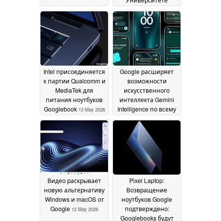
Аризоны за
высказывания об
искусственном
интеллекте
19 May 2026
Intel присоединяется
Google расширяет
к партии Qualcomm и
возможности
MediaTek для
искусственного
питания ноутбуков
интеллекта Gemini
Googlebook
Intelligence по всему
13 May 2026
миру Android
13 May
2026
Видео раскрывает
Pixel Laptop:
новую альтернативу
Возвращение
Windows и macOS от
ноутбуков Google
Google
подтверждено:
12 May 2026
Googlebooks будут