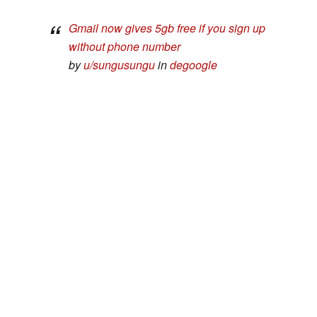
Gmail now gives 5gb free if you sign up
without phone number
by
u/sungusungu
in
degoogle