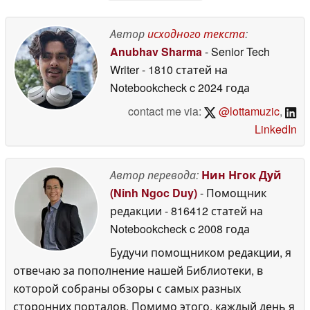
iPhone
08 May 2026
Автор
исходного текста
:
Anubhav Sharma
- Senior Tech
Writer
- 1810 статей на
Notebookcheck
c 2024 года
contact me via:
@lottamuzic
,
LinkedIn
Автор перевода:
Нин Нгок Дуй
(Ninh Ngoc Duy)
- Помощник
редакции
- 816412 статей на
Notebookcheck
c 2008 года
Будучи помощником редакции, я
отвечаю за пополнение нашей Библиотеки, в
которой собраны обзоры с самых разных
сторонних порталов. Помимо этого, каждый день я