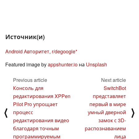
Источник(и)
Android Авторитет
,
r/degoogle
Featured image by
appshunter.io
на
Unsplash
Previous article
Next article
Консоль для
SwitchBot
редактирования XPPen
представляет
Pilot Pro упрощает
первый в мире
⟨
⟩
процесс
умный дверной
редактирования видео
замок с 3D-
благодаря точным
распознаванием
программируемым
лица