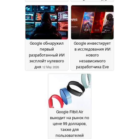
выпущены этой
осенью
12 May 2026
Google обнаружил
Google инвестирует
первый
в исследования ИИ
разработанный ИИ
нового
эксплойт нулевого
независимого
дня
разработчика Eve
12 May 2026
Online
08 May 2026
Google Fitbit Air
выходит на рынок по
цене 99 долларов,
также для
пользователей