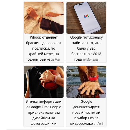
слухи, уже на
2026
подходе
28 May 2026
Whoop отделяет
Google потихоньку
браслет здоровья от
забирает то, что
подписки, по
было у Вас
крайней мере, на
бесплатно с 2013
одном рынке
года
25 May
15 May 2026
2026
Утечка информации
Google
о Google Fitbit Loop с
демонстрирует
привлекательным
новый носимый
дизайном на
прибор Fitbit в
фотографиях и
видеоролике
01 April
видео
06 April 2026
2026