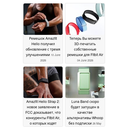
Ремешок Amazfit
Теперь Вы можете
Helio получил
3D-печатать
обновление с тремя
собственные
улучшениями
ремешки для Fitbit Air
10 June
2026
04 June 2026
Amazfit Helio Strap 2:
Luna Band скоро
новое заявление в
будет запущен в
FCC доказывает, что
качестве
конкуренты Fitbit Air,
альтернативы Whoop
о которых ходят
без подписки
26 May