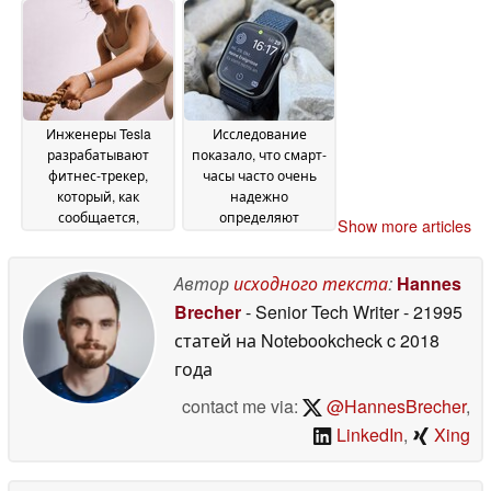
Инженеры Tesla
Исследование
разрабатывают
показало, что смарт-
фитнес-трекер,
часы часто очень
который, как
надежно
сообщается,
определяют
Show more articles
записывает
фибрилляцию
тренировки точнее,
предсердий, при
чем любое другое
этом различия
Автор
исходного текста
:
Hannes
аналогичное
между Apple, Garmin,
Brecher
- Senior Tech Writer
- 21995
устройство
Fitbit и Samsung
19 February
09
статей на Notebookcheck
c 2018
2026
November 2025
года
contact me via:
@HannesBrecher
,
LinkedIn
,
Xing