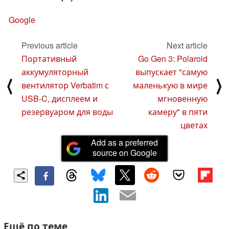
Google
Previous article
Next article
Портативный
Go Gen 3: Polaroid
аккумуляторный
выпускает "самую
⟨
⟩
вентилятор Verbatim с
маленькую в мире
USB-C, дисплеем и
мгновенную
резервуаром для воды
камеру" в пяти
цветах
Add as a preferred
source on Google
Ещё по теме