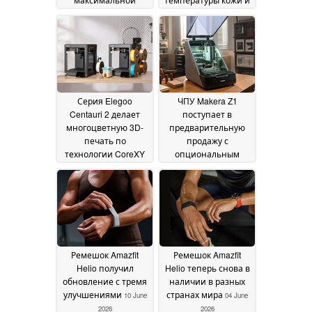
температурой сушки
10-дневным сроком
до 85 °C
автономной работы
24 July 2026
08 July 2026
Серия Elegoo
ЧПУ Makera Z1
Centauri 2 делает
поступает в
многоцветную 3D-
предварительную
печать по
продажу с
технологии CoreXY
опциональным
ещё более
лазерным модулем
доступной
24 June 2026
10 June 2026
Ремешок Amazfit
Ремешок Amazfit
Helio получил
Helio теперь снова в
обновление с тремя
наличии в разных
улучшениями
странах мира
10 June
04 June
2026
2026