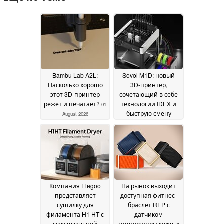
Bambu Lab A2L:
Sovol M1D: новый
Насколько хорошо
3D-принтер,
этот 3D-принтер
сочетающий в себе
режет и печатает?
технологии IDEX и
01
быструю смену
August 2026
инструментов
30 July
2026
Компания Elegoo
На рынок выходит
представляет
доступная фитнес-
сушилку для
браслет REP с
филамента H1 HT с
датчиком
максимальной
температуры кожи и