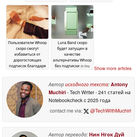
Пользователи Whoop
Luna Band скоро
скоро смогут
будет запущен в
избавиться от
качестве
дорогостоящих
альтернативы Whoop
подписок благодаря
без подписки
26 May
Show more articles
этому приложению с
2026
открытым исходным
кодом
Автор
исходного текста
:
Antony
03 June 2026
Muchiri
- Tech Writer
- 241 статей на
Notebookcheck
c 2025 года
contact me via:
@TechWithMuchiri
Автор перевода:
Нин Нгок Дуй