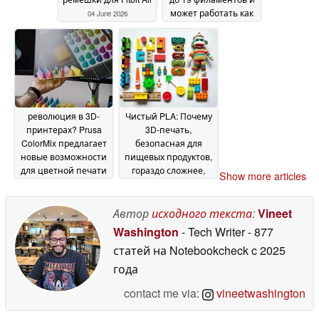
может работать как
04 June 2026
плоттер
01 June 2026
революция в 3D-
Чистый PLA: Почему
принтерах? Prusa
3D-печать,
ColorMix предлагает
безопасная для
новые возможности
пищевых продуктов,
для цветной печати
гораздо сложнее,
Show more articles
чем кажется
31 May 2026
12 May
2026
Автор
исходного текста
:
Vineet
Washington
- Tech Writer
- 877
статей на Notebookcheck
c 2025
года
contact me via:
vineetwashington