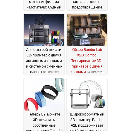
мотивам фильма
направленное на
«Мстители: Судный
предотвращение
день» представлены
производства
«Люди Икс»,
оружия с помощью
«Тёмные Мстители»
3D-принтеров
12 July
и другие персонажи
2026
17 July 2026
Для быстрой печати:
Обзор Bambu Lab
3D-принтер с двумя
X2D Combo:
активными соплами
Тестирование 3D-
и системой сменных
принтера с двумя
головок
соплами
08 June 2026
04 June 2026
Теперь Вы можете
Широкоформатный
3D-печатать
3D-принтер Bambu
собственные
A2L поддерживает
ремешки для Fitbit Air
до 19 филаментов и