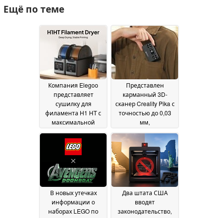
Ещё по теме
Компания Elegoo
Представлен
представляет
карманный 3D-
сушилку для
сканер Creality Pika с
филамента H1 HT с
точностью до 0,03
максимальной
мм,
температурой сушки
поддерживающий
до 85 °C
сканирование без
24 July 2026
маркеров
23 July 2026
В новых утечках
Два штата США
информации о
вводят
наборах LEGO по
законодательство,