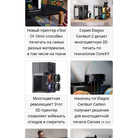
2026
Новый принтер xTool
Серия Elegoo
O1 Omni способен
Centauri 2 делает
печатать на самых
многоцветную 3D-
разных материалах,
печать по
в том числе на ткани
технологии CoreXY
ещё более
01 July 2026
доступной
24 June 2026
Многоцветная
Наконец-то! Elegoo
революция? Этот
Centauri Carbon
3D-принтер
получает решение
позволяет избежать
для многоцветной
отходов и сократить
печати Canvas
28 April
время настройки
12
2026
May 2026