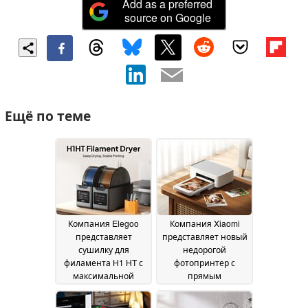
Add as a preferred
source on Google
Ещё по теме
Компания Elegoo
Компания Xiaomi
представляет
представляет новый
сушилку для
недорогой
филамента H1 HT с
фотопринтер с
максимальной
прямым
температурой сушки
беспроводным
до 85 °C
подключением
24 July 2026
07 July