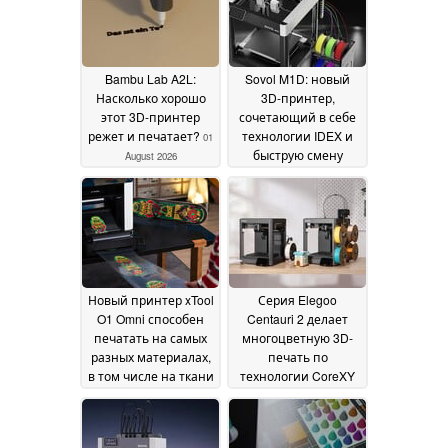
Bambu Lab A2L:
Sovol M1D: новый
Насколько хорошо
3D-принтер,
этот 3D-принтер
сочетающий в себе
режет и печатает?
технологии IDEX и
01
быструю смену
August 2026
инструментов
30 July
2026
Новый принтер xTool
Серия Elegoo
O1 Omni способен
Centauri 2 делает
печатать на самых
многоцветную 3D-
разных материалах,
печать по
в том числе на ткани
технологии CoreXY
ещё более
01 July 2026
доступной
24 June 2026