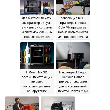
Для быстрой печати:
революция в 3D-
3D-принтер с двумя
принтерах? Prusa
активными соплами
ColorMix предлагает
и системой сменных
новые возможности
головок
для цветной печати
08 June 2026
31 May 2026
InfiMech MX 3D:
Наконец-то! Elegoo
восемь печатающих
Centauri Carbon
головок,
получает решение
интеллектуальное
для многоцветной
обнаружение
печати Canvas
28 April
ошибок и
2026
индуктивный хотэнд
на борту
14 May 2026