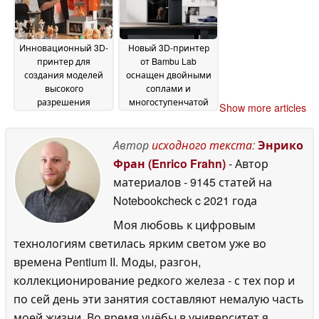
Инновационный 3D-
Новый 3D-принтер
принтер для
от Bambu Lab
создания моделей
оснащен двойными
высокого
соплами и
разрешения
многоступенчатой
Show more articles
выходит на рынок с
фильтрацией
16 April
огромной скидкой
20
2026
Автор
исходного текста
:
Энрико
April 2026
Фран (Enrico Frahn)
- Автор
материалов
- 9145 статей на
Notebookcheck
c 2021 года
Моя любовь к цифровым
технологиям светилась ярким светом уже во
времена Pentium II. Моды, разгон,
коллекционирование редкого железа - с тех пор и
по сей день эти занятия составляют немалую часть
моей жизни. Во время учёбы в университет я