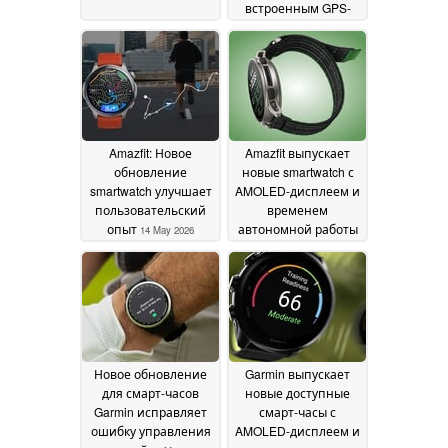
встроенным GPS-
трекером
14 May 2026
Amazfit: Новое
Amazfit выпускает
обновление
новые smartwatch с
smartwatch улучшает
AMOLED-дисплеем и
пользовательский
временем
опыт
автономной работы
14 May 2026
до 30 дней
13 May 2026
Новое обновление
Garmin выпускает
для смарт-часов
новые доступные
Garmin исправляет
смарт-часы с
ошибку управления
AMOLED-дисплеем и