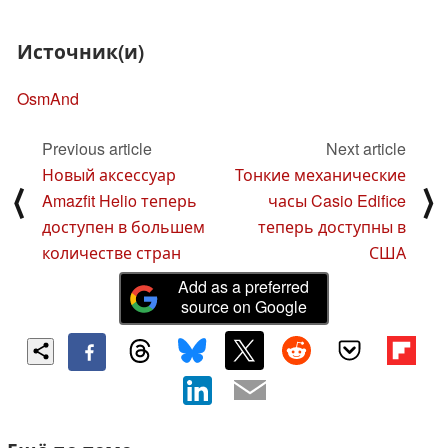
Источник(и)
OsmAnd
Previous article
Next article
Новый аксессуар
Тонкие механические
⟨
⟩
Amazfit Helio теперь
часы Casio Edifice
доступен в большем
теперь доступны в
количестве стран
США
Add as a preferred
source on Google