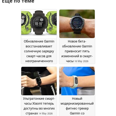
Ещё по теме
Обновление Garmin
Новое бета-
восстанавливает
обновление Garmin
солнечную зарядку
привносит пять
смарт-часов для
изменений в смарт-
неограниченного
часы
16 May 2026
времени
автономной работы
19 May 2026
Ультратонкие смарт-
Новый
часы Xiaomi теперь
модернизированный
доступны во многих
фитнес-трекер
странах
Garmin со
14 May 2026