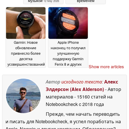
музыкой
временем
12 May 2026
автономной работы
до 10 дней
12 May 2026
Garmin: Новое
Apple iPhone
обновление
наконец-то получил
привнесло более
улучшенную
десятка
поддержку Garmin
усовершенствований
Fenix 8 и других
Show more articles
в смарт-часы
смарт-часов
12 May
среднего ценового
2026
диапазона, а также
Автор
исходного текста
:
Алекс
улучшило оценку
Элдерсон (Alex Alderson)
- Автор
времени
материалов
- 15160 статей на
автономной работы
Notebookcheck
c 2018 года
12 May 2026
Прежде, чем начать переводить
и писать для Notebookcheck, я успел поработать на
Apple, Neowin и другие компании. Образование?