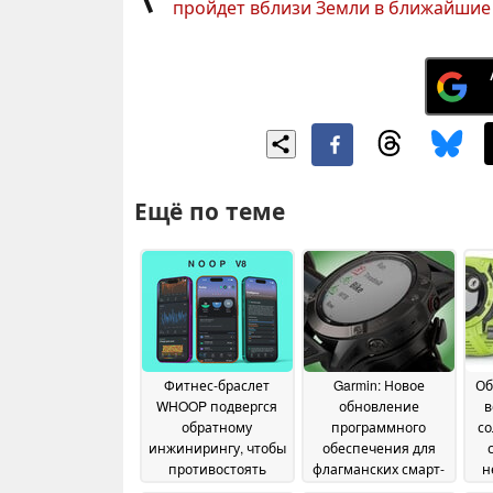
пройдет вблизи Земли в ближайшие
Ещё по теме
Фитнес-браслет
Garmin: Новое
Об
WHOOP подвергся
обновление
в
обратному
программного
со
инжинирингу, чтобы
обеспечения для
противостоять
флагманских смарт-
н
моделям подписки
часов содержит
31