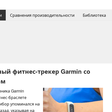
и
Сравнения производительности
Библиотека
й фитнес-трекер Garmin со
ом
чника Garmin
тнес-браслете
ибор упоминался на
азад, указывая на