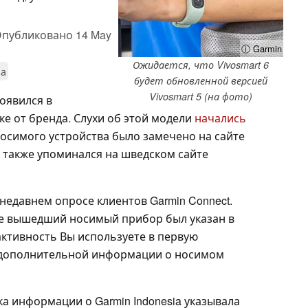
публиковано
14 May
ⓘ Garmin
Ожидается, что Vivosmart 6
ка
будет обновленной версией
Vivosmart 5 (на фото)
появился в
 от бренда. Слухи об этой модели
начались
носимого устройства было замечено на сайте
6 также упоминался на шведском сайте
 недавнем опросе клиентов Garmin Connect.
е вышедший носимый прибор был указан в
активность Вы используете в первую
й дополнительной информации о носимом
а информации о Garmin Indonesia указывала