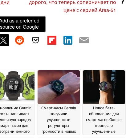
 дни
дорого, что теперь соперничает по
цене с серией Area-51
Add as a preferred
source on Google
новление Garmin
Смарт-часы Garmin
Новое бета-
осстанавливает
получили
обновление для
лнечную зарядку
улучшенные
смарт-часов Garmin
смарт-часов для
регуляторы
принесло
еограниченного
громкости в новых
улучшенные
времени
бета-обновлениях
звуковые подсказки
19