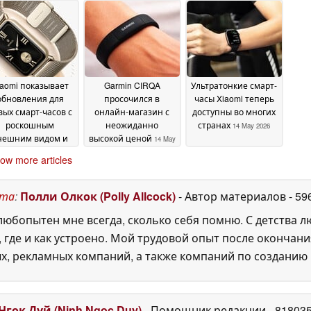
тономной работы
May 2026
19 May 2026
19 May 2026
iaomi показывает
Garmin CIRQA
Ультратонкие смарт-
обновления для
просочился в
часы Xiaomi теперь
вых смарт-часов с
онлайн-магазин с
доступны во многих
роскошным
неожиданно
странах
14 May 2026
нешним видом и
высокой ценой
14 May
временем
2026
ow more articles
тономной работы
1 день
16 May 2026
ста
:
Полли Олкок (Polly Allcock)
- Автор материалов
- 59
юбопытен мне всегда, сколько себя помню. С детства 
, где и как устроено. Мой трудовой опыт после окончани
х, рекламных компаний, а также компаний по созданию
Нгок Дуй (Ninh Ngoc Duy)
- Помощник редакции
- 81803