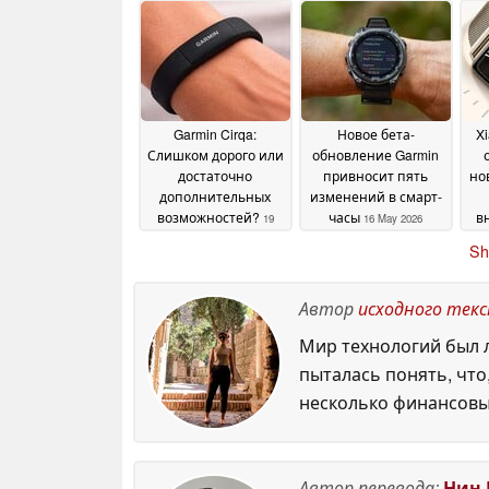
множество
ав
July 2026
исправлений и
улучшений
20 May 2026
Garmin Cirqa:
Новое бета-
X
Слишком дорого или
обновление Garmin
достаточно
привносит пять
но
дополнительных
изменений в смарт-
возможностей?
часы
в
19
16 May 2026
May 2026
Sh
ав
2
Автор
исходного тек
Мир технологий был л
пыталась понять, что
несколько финансовы
Автор перевода:
Нин 