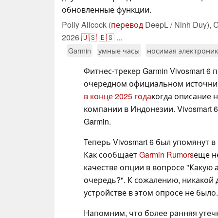
обновленные функции.
Polly Allcock (
перевод
DeepL / Ninh Duy),
О
2026
🇺🇸
🇪🇸
...
Garmin
умные часы
носимая электрони
Фитнес-трекер Garmin Vivosmart 6 
очередном официальном источнике
в конце 2025 года
когда описание 
компании в Индонезии. Vivosmart 
Garmin.
Теперь Vivosmart 6 был упомянут в
Как сообщает
Garmin Rumors
еще н
качестве опции в вопросе "Какую 
очередь?". К сожалению, никако
устройстве в этом опросе не было.
Напомним, что более ранняя утечк