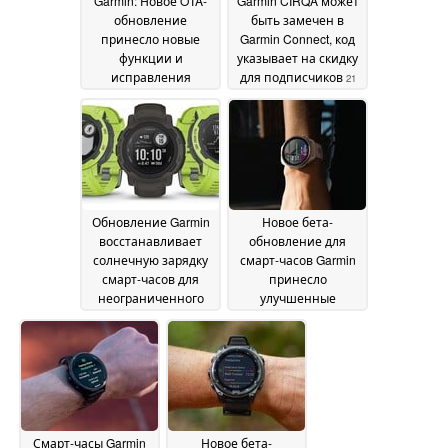
Garmin: Новое OTA-
Garmin CIRQA может
обновление
быть замечен в
принесло новые
Garmin Connect, код
функции и
указывает на скидку
исправления
для подписчиков
21
ошибок для смарт-
May 2026
часов
22 May 2026
Обновление Garmin
Новое бета-
восстанавливает
обновление для
солнечную зарядку
смарт-часов Garmin
смарт-часов для
принесло
неограниченного
улучшенные
времени
звуковые подсказки
автономной работы
19 May 2026
19 May 2026
Смарт-часы Garmin
Новое бета-