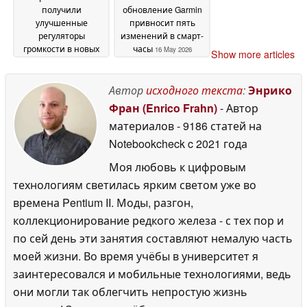
получили
обновление Garmin
улучшенные
привносит пять
регуляторы
изменений в смарт-
громкости в новых
часы
16 May 2026
Show more articles
бета-обновлениях
19
May 2026
Автор
исходного текста
:
Энрико
Фран (Enrico Frahn)
- Автор
материалов
- 9186 статей на
Notebookcheck
c 2021 года
Моя любовь к цифровым
технологиям светилась ярким светом уже во
времена Pentium II. Моды, разгон,
коллекционирование редкого железа - с тех пор и
по сей день эти занятия составляют немалую часть
моей жизни. Во время учёбы в университет я
заинтересовался и мобильные технологиями, ведь
они могли так облегчить непростую жизнь