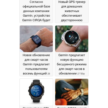
Согласно
Новый GPS-трекер
официальной базе
для домашних
данных компании
животных
Garmin, устройство
обеспечивает
Garmin CIRQA будет
двустороннюю
выпущено по цене,
голосовую связь
14
значительно ниже
July 2026
ожидаемой.
19 July
2026
Новое обновление
Garmin предлагает
для смарт-часов
новую функцию
Garmin предлагает
бесшумного режима
пользователям
для смарт-часов в
восемь функций
обновлении
28
27 May
May 2026
2026