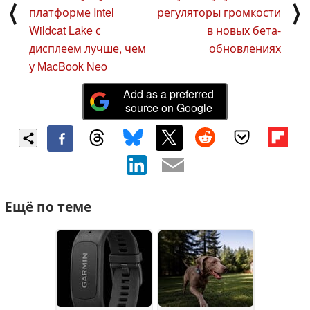
⟨
⟩
платформе Intel
регуляторы громкости
Wildcat Lake с
в новых бета-
дисплеем лучше, чем
обновлениях
у MacBook Neo
Add as a preferred
source on Google
Ещё по теме