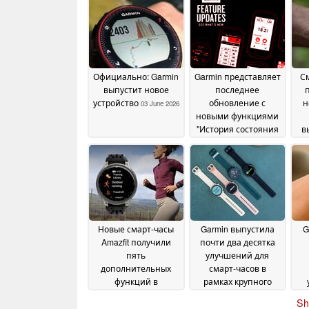
Официально: Garmin
Garmin представляет
См
выпустит новое
последнее
устройство
обновление с
н
03 June 2026
новыми функциями
"История состояния
в
здоровья" и "Режим
о
восстановления"
03
June 2026
Новые смарт-часы
Garmin выпустила
G
Amazfit получили
почти два десятка
пять
улучшений для
дополнительных
смарт-часов в
функций в
рамках крупного
обновлении
обновления
29 May
28 May
Sh
с
2026
2026