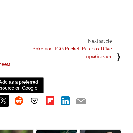
Next article
Pokémon TCG Pocket: Paradox Drive
⟩
прибывает
плеем
Add as a preferred
source on Google