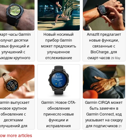
арт-часы Garmin
Новый носимый
Amazfit предлагает
получат десятки
прибор Garmin
новые функции,
овых функций и
может предложить
связанные с
улучшений с
улучшенное
BioCharge, для
ыходом крупного
отслеживание
смарт-часов
29 May
бновления
тренировок
02 June
02 June
2026
2026
2026
armin выпускает
Garmin: Новое OTA-
Garmin CIRQA может
новое крупное
обновление
быть замечен в
обновление с
принесло новые
Garmin Connect, код
десятками
функции и
указывает на скидку
улучшений для
исправления
для подписчиков
21
высококлассных
ошибок для смарт-
May 2026
ow more articles
март-часов
часов
27 May
22 May 2026