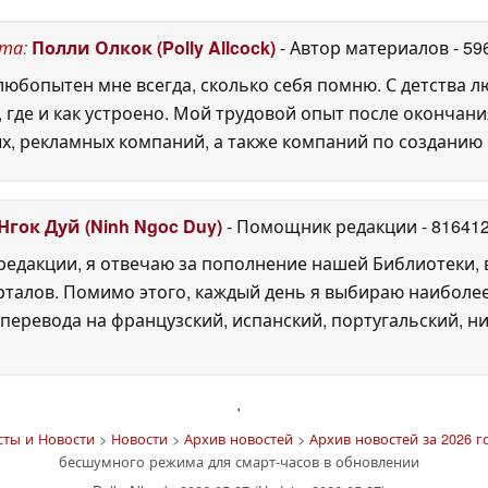
2026
ста
:
Полли Олкок (Polly Allcock)
- Автор материалов
- 59
юбопытен мне всегда, сколько себя помню. С детства 
, где и как устроено. Мой трудовой опыт после окончани
х, рекламных компаний, а также компаний по созданию
Нгок Дуй (Ninh Ngoc Duy)
- Помощник редакции
- 81641
едакции, я отвечаю за пополнение нашей Библиотеки, 
рталов. Помимо этого, каждый день я выбираю наиболе
перевода на французский, испанский, португальский, ни
'
сты и Новости
>
Новости
>
Архив новостей
>
Архив новостей за 2026 г
бесшумного режима для смарт-часов в обновлении