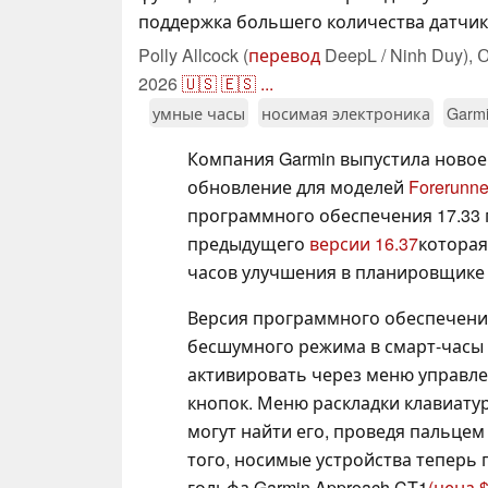
поддержка большего количества датчик
Polly Allcock (
перевод
DeepL / Ninh Duy),
О
2026
🇺🇸
🇪🇸
...
умные часы
носимая электроника
Garm
Компания Garmin выпустила новое
обновление для моделей
Forerunne
программного обеспечения 17.33 
предыдущего
версии 16.37
которая
часов улучшения в планировщике 
Версия программного обеспечения
бесшумного режима в смарт-часы Fo
активировать через меню управле
кнопок. Меню раскладки клавиату
могут найти его, проведя пальцем
того, носимые устройства теперь
гольфа Garmin Approach CT1
(цена 