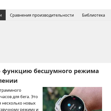
и
Сравнения производительности
Библиотека
ую функцию бесшумного режима
влении
ограммного
часов для бега. Это
я несколько новых
еззвучному режиму и