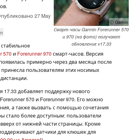
ов.
публиковано
27 May
ⓘ Garmin
Смарт-часы Garmin Forerunner 570
in
и 970 (на фото) получают
обновление v17.33
 стабильное
r 570
и
Forerunner 970
смарт-часов. Версия
появилась примерно через два месяца после
 принесла пользователям этих носимых
дистанции.
 17.33 добавляет поддержку нового
rerunner 570 и Forerunner 970. Его можно
ния, а также вызвать с помощью сочетания
ры стало более доступным: пользователи
 вверх от нижней части страницы. Кроме
 поддерживают датчики для клюшек для
$99,99 на Amazon
).