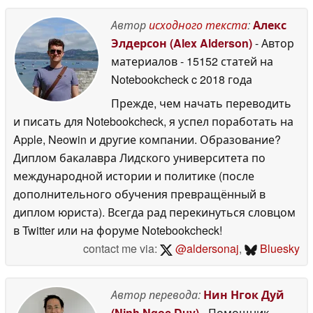
временем
автономной работы
Автор
исходного текста
:
Алекс
21 день
26 May 2026
Элдерсон (Alex Alderson)
- Автор
материалов
- 15152 статей на
Notebookcheck
c 2018 года
Прежде, чем начать переводить
и писать для Notebookcheck, я успел поработать на
Apple, Neowin и другие компании. Образование?
Диплом бакалавра Лидского университета по
международной истории и политике (после
дополнительного обучения превращённый в
диплом юриста). Всегда рад перекинуться словцом
в Twitter или на форуме Notebookcheck!
contact me via:
@aldersonaj
,
Bluesky
Автор перевода:
Нин Нгок Дуй
(Ninh Ngoc Duy)
- Помощник