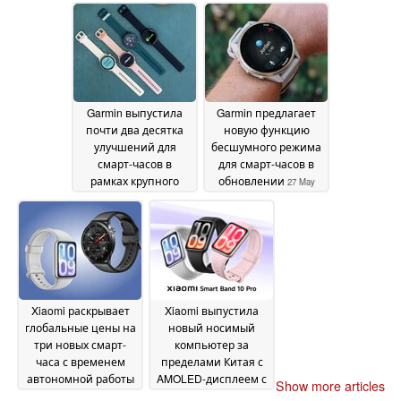
29 May
May 2026
2026
Garmin выпустила
Garmin предлагает
почти два десятка
новую функцию
улучшений для
бесшумного режима
смарт-часов в
для смарт-часов в
рамках крупного
обновлении
27 May
обновления
28 May
2026
2026
Xiaomi раскрывает
Xiaomi выпустила
глобальные цены на
новый носимый
три новых смарт-
компьютер за
часа с временем
пределами Китая с
автономной работы
AMOLED-дисплеем с
Show more articles
до 21 дня
яркостью 2 000 нит и
27 May 2026