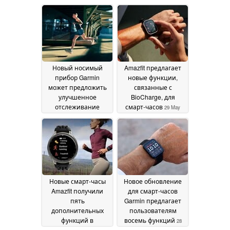
здоровья" и "Режим
обновления
02 June
восстановления"
03
2026
June 2026
Новый носимый
Amazfit предлагает
прибор Garmin
новые функции,
может предложить
связанные с
улучшенное
BioCharge, для
отслеживание
смарт-часов
29 May
тренировок
02 June
2026
2026
Новые смарт-часы
Новое обновление
Amazfit получили
для смарт-часов
пять
Garmin предлагает
дополнительных
пользователям
функций в
восемь функций
28
обновлении