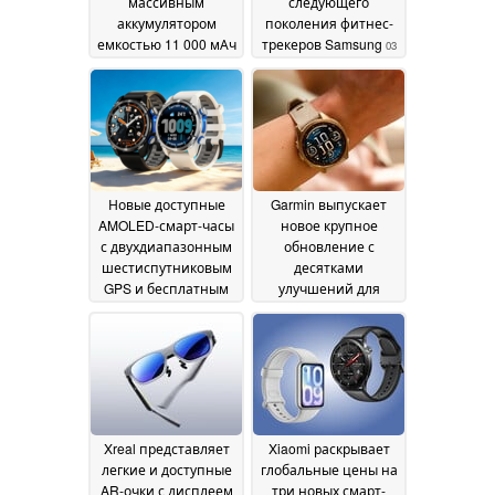
массивным
следующего
аккумулятором
поколения фитнес-
емкостью 11 000 мАч
трекеров Samsung
03
09 June 2026
June 2026
Новые доступные
Garmin выпускает
AMOLED-смарт-часы
новое крупное
с двухдиапазонным
обновление с
шестиспутниковым
десятками
GPS и бесплатным
улучшений для
ремешком из
высококлассных
нержавеющей стали
смарт-часов
27 May
27 May 2026
2026
Xreal представляет
Xiaomi раскрывает
легкие и доступные
глобальные цены на
AR-очки с дисплеем
три новых смарт-