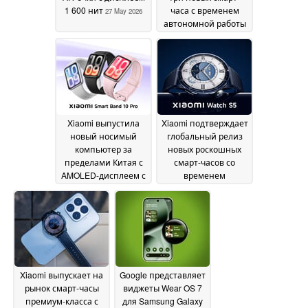
1 600 нит
часа с временем
27 May 2026
автономной работы
до 21 дня
27 May 2026
Xiaomi выпустила
Xiaomi подтверждает
новый носимый
глобальный релиз
компьютер за
новых роскошных
пределами Китая с
смарт-часов со
AMOLED-дисплеем с
временем
яркостью 2 000 нит и
автономной работы
временем
21 день и AMOLED-
автономной работы
дисплеем с яркостью
21 день
2 500 нит
26 May 2026
26 May 2026
Xiaomi выпускает на
Google представляет
рынок смарт-часы
виджеты Wear OS 7
премиум-класса с
для Samsung Galaxy