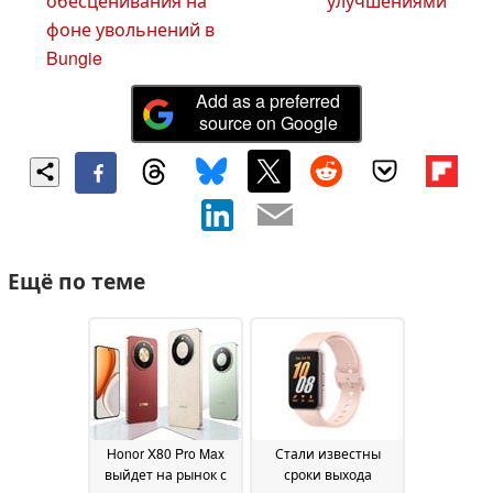
обесценивания на
улучшениями
фоне увольнений в
Bungie
Add as a preferred
source on Google
Ещё по теме
Honor X80 Pro Max
Стали известны
выйдет на рынок с
сроки выхода