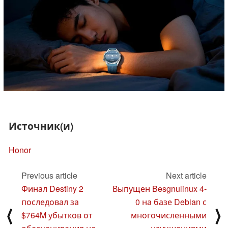
Источник(и)
Honor
Previous article
Next article
Финал Destiny 2
Выпущен Besgnulinux 4-
последовал за
0 на базе Debian с
⟨
⟩
$764M убытков от
многочисленными