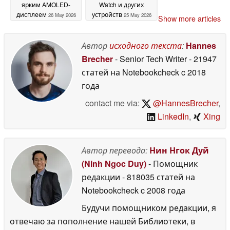
ярким AMOLED-
Watch и других
дисплеем
устройств
26 May 2026
25 May 2026
Show more articles
Автор
исходного текста
:
Hannes
Brecher
- Senior Tech Writer
- 21947
статей на Notebookcheck
c 2018
года
contact me via:
@HannesBrecher
,
LinkedIn
,
Xing
Автор перевода:
Нин Нгок Дуй
(Ninh Ngoc Duy)
- Помощник
редакции
- 818035 статей на
Notebookcheck
c 2008 года
Будучи помощником редакции, я
отвечаю за пополнение нашей Библиотеки, в