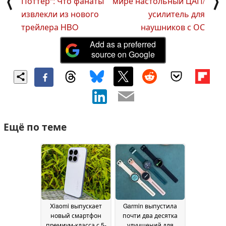
⟨
⟩
Поттер": Что фанаты
мире настольный ЦАП/
извлекли из нового
усилитель для
трейлера HBO
наушников с ОС
Add as a preferred
source on Google
Ещё по теме
Xiaomi выпускает
Garmin выпустила
новый смартфон
почти два десятка
премиум-класса с 5-
улучшений для