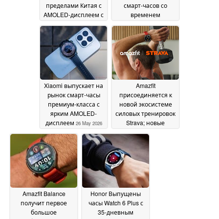
пределами Китая с
смарт-часов со
AMOLED-дисплеем с
временем
яркостью 2 000 нит и
автономной работы
временем
21 день и AMOLED-
автономной работы
дисплеем с яркостью
21 день
2 500 нит
26 May 2026
26 May 2026
Xiaomi выпускает на
Amazfit
рынок смарт-часы
присоединяется к
премиум-класса с
новой экосистеме
ярким AMOLED-
силовых тренировок
дисплеем
Strava; новые
26 May 2026
функции бесплатны
для всех
26 May 2026
Amazfit Balance
Honor Выпущены
получит первое
часы Watch 6 Plus с
большое
35-дневным