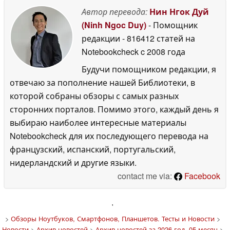
Автор перевода:
Нин Нгок Дуй
(Ninh Ngoc Duy)
- Помощник
редакции
- 816412 статей на
Notebookcheck
c 2008 года
Будучи помощником редакции, я
отвечаю за пополнение нашей Библиотеки, в
которой собраны обзоры с самых разных
сторонних порталов. Помимо этого, каждый день я
выбираю наиболее интересные материалы
Notebookcheck для их последующего перевода на
французский, испанский, португальский,
нидерландский и другие языки.
contact me via:
Facebook
'
>
Обзоры Ноутбуков, Смартфонов, Планшетов. Тесты и Новости
>
Новости
>
Архив новостей
>
Архив новостей за 2026 год, 05 месяц
>