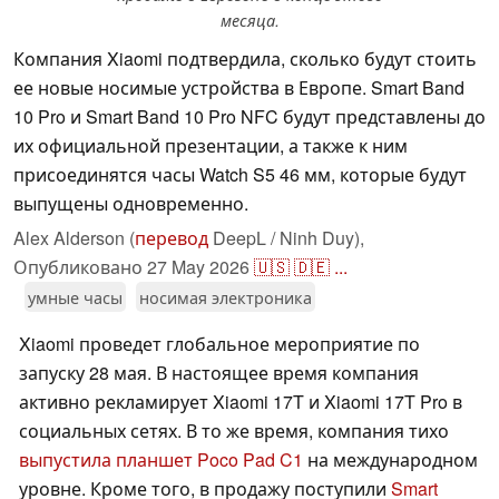
месяца.
Компания Xiaomi подтвердила, сколько будут стоить
ее новые носимые устройства в Европе. Smart Band
10 Pro и Smart Band 10 Pro NFC будут представлены до
их официальной презентации, а также к ним
присоединятся часы Watch S5 46 мм, которые будут
выпущены одновременно.
Alex Alderson (
перевод
DeepL / Ninh Duy),
Опубликовано
27 May 2026
🇺🇸
🇩🇪
...
умные часы
носимая электроника
Xiaomi проведет глобальное мероприятие по
запуску 28 мая. В настоящее время компания
активно рекламирует Xiaomi 17T и Xiaomi 17T Pro в
социальных сетях. В то же время, компания тихо
выпустила планшет Poco Pad C1
на международном
уровне. Кроме того, в продажу поступили
Smart