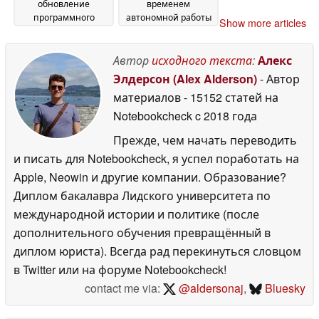
обновление
временем
программного
автономной работы
Show more articles
обеспечения за
и AMOLED-дисплеем
несколько месяцев
с яркостью 3 000 нит
Автор
исходного текста
:
Алекс
26 May 2026
26 May 2026
Элдерсон (Alex Alderson)
- Автор
материалов
- 15152 статей на
Notebookcheck
c 2018 года
Прежде, чем начать переводить
и писать для Notebookcheck, я успел поработать на
Apple, Neowin и другие компании. Образование?
Диплом бакалавра Лидского университета по
международной истории и политике (после
дополнительного обучения превращённый в
диплом юриста). Всегда рад перекинуться словцом
в Twitter или на форуме Notebookcheck!
contact me via:
@aldersonaj
,
Bluesky