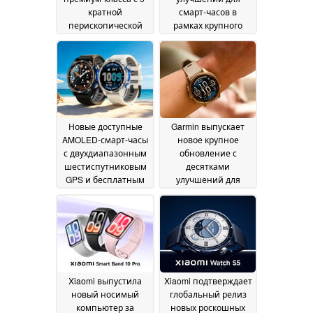
кратной
смарт-часов в
перископической
рамках крупного
камерой и
обновления
28 May
аккумулятором на 6
2026
500 мАч
28 May 2026
Новые доступные
Garmin выпускает
AMOLED-смарт-часы
новое крупное
с двухдиапазонным
обновление с
шестиспутниковым
десятками
GPS и бесплатным
улучшений для
ремешком из
высококлассных
нержавеющей стали
смарт-часов
27 May
27 May 2026
2026
Xiaomi выпустила
Xiaomi подтверждает
новый носимый
глобальный релиз
компьютер за
новых роскошных