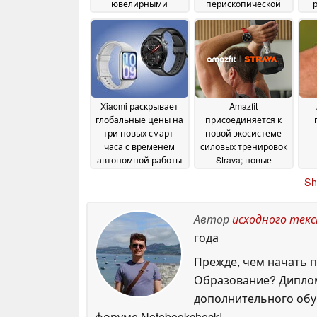
ювелирными
перископической
изделиями, и
камерой и
о
стартовой скидкой
аккумулятором на 6
09
500 мАч
June 2026
28 May 2026
Xiaomi раскрывает
Amazfit
глобальные цены на
присоединяется к
три новых смарт-
новой экосистеме
часа с временем
силовых тренировок
автономной работы
Strava; новые
до 21 дня
функции бесплатны
27 May 2026
Sh
для всех
не
26 May 2026
Автор
исходного тек
года
Прежде, чем начать п
Образование? Диплом
дополнительного обуч
форуме Notebookcheck!