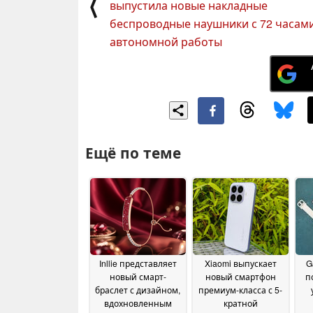
⟨
выпустила новые накладные
беспроводные наушники с 72 часам
автономной работы
Ещё по теме
Inllie представляет
Xiaomi выпускает
G
новый смарт-
новый смартфон
п
браслет с дизайном,
премиум-класса с 5-
вдохновленным
кратной