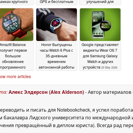
рамках крупного
GPS и бесплатным
улучшений для
бновления
ремешком из
высококлассных
28 May
нержавеющей стали
смарт-часов
2026
27 May
27 May 2026
2026
Amazfit Balance
Honor Выпущены
Google представляет
получит первое
часы Watch 6 Plus с
виджеты Wear OS 7
большое
35-дневным
для Samsung Galaxy
обновление
временем
Watch и других
программного
автономной работы
устройств
25 May 2026
обеспечения за
и AMOLED-дисплеем
ow more articles
сколько месяцев
с яркостью 3 000 нит
26 May 2026
26 May 2026
ста
:
Алекс Элдерсон (Alex Alderson)
- Автор материалов
ереводить и писать для Notebookcheck, я успел поработа
 бакалавра Лидского университета по международной и
ения превращённый в диплом юриста). Всегда рад перек