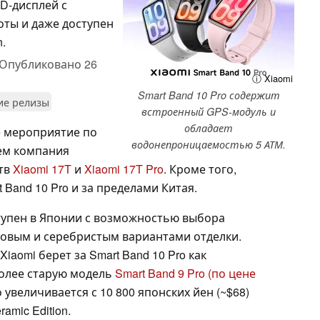
ED-дисплей с
ты и даже доступен
.
Опубликовано
26
ⓘ Xiaomi
Smart Band 10 Pro содержит
ие релизы
встроенный GPS-модуль и
обладает
е мероприятие по
водонепроницаемостью 5 АТМ.
нем компания
ств
Xiaomi 17T
и
Xiaomi 17T Pro
. Кроме того,
 Band 10 Pro и за пределами Китая.
оступен в Японии с возможностью выбора
овым и серебристым вариантами отделки.
iaomi берет за Smart Band 10 Pro как
более старую модель
Smart Band 9 Pro
(по цене
о увеличивается с 10 800 японских йен (~$68)
amic Edition.