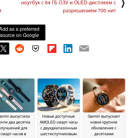
⟩
ноутбук с 64 ГБ ОЗУ и OLED-дисплеем с
и
разрешением 700 нит
Add as a preferred
source on Google
armin выпустила
Новые доступные
Garmin выпускает
очти два десятка
AMOLED-смарт-часы
новое крупное
улучшений для
с двухдиапазонным
обновление с
смарт-часов в
шестиспутниковым
десятками