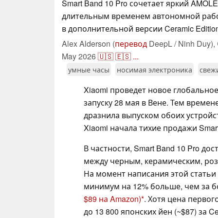
Smart Band 10 Pro сочетает яркий AMOL
длительным временем автономной рабо
в дополнительной версии Ceramic Edition
Alex Alderson (
перевод
DeepL / Ninh Duy),
May 2026
🇺🇸
🇪🇸
...
умные часы
носимая электроника
свеж
Xiaomi проведет новое глобально
запуску 28 мая в Вене. Тем време
дразнила выпуском обоих устрой
Xiaomi начала тихие продажи Smart
В частности, Smart Band 10 Pro д
между черным, керамическим, роз
На момент написания этой статьи X
минимум на 12% больше, чем за 
$89 на Amazon)
. Хотя цена первог
до 13 800 японских йен (~$87) за Cer