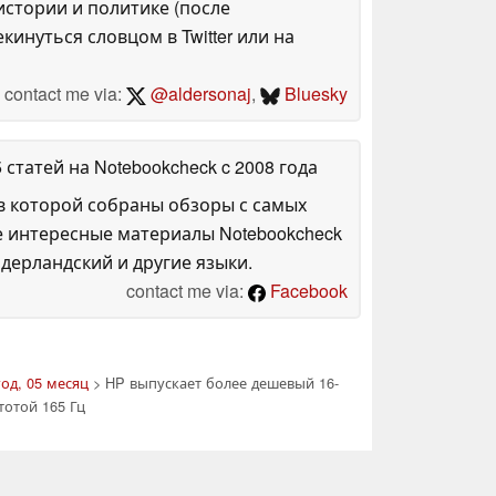
стории и политике (после
инуться словцом в Twitter или на
contact me via:
@aldersonaj
,
Bluesky
5 статей на Notebookcheck
c 2008 года
в которой собраны обзоры с самых
е интересные материалы Notebookcheck
дерландский и другие языки.
contact me via:
Facebook
год, 05 месяц
> HP выпускает более дешевый 16-
тотой 165 Гц