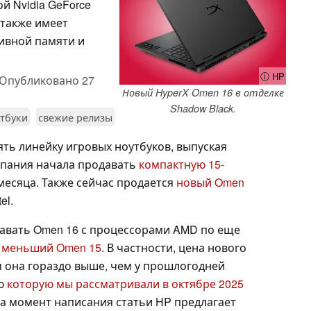
й Nvidia GeForce
 также имеет
тивной памяти и
ⓘ HP
Опубликовано
27
Новый HyperX Omen 16 в отделке
Shadow Black.
тбуки
свежие релизы
ь линейку игровых ноутбуков, выпуская
мпания начала продавать
компактную 15-
месяца. Также сейчас продается
новый Omen
el.
давать Omen 16 с процессорами AMD по еще
м
меньший Omen 15
. В частности, цена нового
тя она гораздо выше, чем у прошлогодней
ую
которую мы рассматривали в октябре 2025
На момент написания статьи HP предлагает