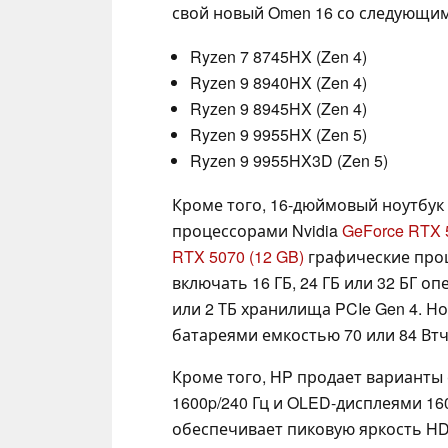
свой новый Omen 16 со следующи
Ryzen 7 8745HX (Zen 4)
Ryzen 9 8940HX (Zen 4)
Ryzen 9 8945HX (Zen 4)
Ryzen 9 9955HX (Zen 5)
Ryzen 9 9955HX3D (Zen 5)
Кроме того, 16-дюймовый ноутбук
процессорами Nvidia
GeForce RTX 
RTX 5070 (12 GB)
графические проц
включать 16 ГБ, 24 ГБ или 32 БГ о
или 2 ТБ хранилища PCIe Gen 4. 
батареями емкостью 70 или 84 Втч, 
Кроме того, HP продает варианты 
1600p/240 Гц и OLED-дисплеями 16
обеспечивает пиковую яркость HDR