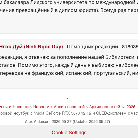
 бакалавра Лидского университета по международной и
ения превращённый в диплом юриста). Всегда рад перек
Нгок Дуй (Ninh Ngoc Duy)
- Помощник редакции
- 81803
едакции, я отвечаю за пополнение нашей Библиотеки, 
рталов. Помимо этого, каждый день я выбираю наиболе
перевода на французский, испанский, португальский, ни
'
есты и Новости
>
Новости
>
Архив новостей
>
Архив новостей за 2026 
овой ноутбук с Nvidia GeForce RTX 5070 12 ГБ и OLED-дисплеем с час
Alex Alderson, 2026-05-27 (Update: 2026-05-27)
Cookie Settings