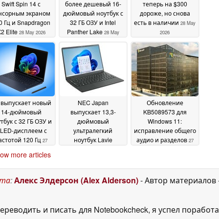
Swift Spin 14 с
более дешевый 16-
теперь на $300
нсорным экраном
дюймовый ноутбук с
дороже, но снова
0 Гц и Snapdragon
32 ГБ ОЗУ и Intel
есть в наличии
28 May
2 Elite
Panther Lake
28 May 2026
28 May
2026
2026
 выпускает новый
NEC Japan
Обновление
14-дюймовый
выпускает 13,3-
KB5089573 для
тбук с 32 ГБ ОЗУ и
дюймовый
Windows 11:
LED-дисплеем с
ультралегкий
исправление общего
астотой 120 Гц
ноутбук Lavie
аудио и разделов
27
27
Nextreme на базе
May 2026
May 2026
ow more articles
процессора Intel Core
Ultra 7 258V
27 May 2026
ста
:
Алекс Элдерсон (Alex Alderson)
- Автор материалов
ереводить и писать для Notebookcheck, я успел поработа