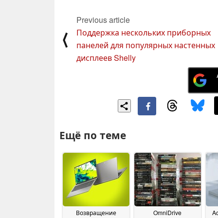
Previous article
Поддержка нескольких приборных
⟨
панелей для популярных настенных
дисплеев Shelly
Ещё по теме
Возвращение
OmniDrive
A