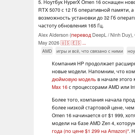
5. Ноутбук HyperX Omen 16 оснащен ново
RTX 5070 с 12 Гб оперативной памяти, а
возможность установки до 32 Гб опера
частоту обновления 165 Гц.
Alex Alderson (
перевод
DeepL / Ninh Duy),
May 2026
🇺🇸
🇪🇸
...
AMD
игры и всё, что связано с ними
ноу
Компания HP продолжает расширят
новые модели. Напомним, что ко
дюймовую модель
в начале этого 
Max 16
с процессорами AMD или Int
Более того, компания начала про
более низкой стартовой цене, че
Omen 16 начинается от $1 999, хо
модели на базе AMD Zen 4, котор
года
(по цене $1 299 на Amazon)
. 