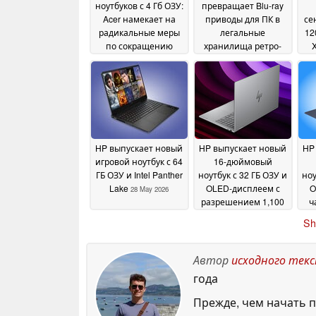
ноутбуков с 4 Гб ОЗУ:
превращает Blu-ray
Acer намекает на
приводы для ПК в
се
радикальные меры
легальные
12
по сокращению
хранилища ретро-
X
расходов
игр
29 May 2026
29 May 2026
HP выпускает новый
HP выпускает новый
HP
игровой ноутбук с 64
16-дюймовый
ГБ ОЗУ и Intel Panther
ноутбук с 32 ГБ ОЗУ и
ноу
Lake
OLED-дисплеем с
O
28 May 2026
разрешением 1,100
ч
нит
27 May 2026
Sh
Автор
исходного тек
года
Прежде, чем начать п