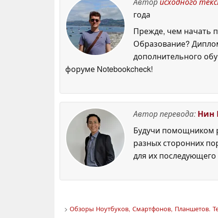
Автор
исходного тек
года
Прежде, чем начать п
Образование? Диплом
дополнительного обуч
форуме Notebookcheck!
Автор перевода:
Нин 
Будучи помощником р
разных сторонних по
для их последующего 
>
Обзоры Ноутбуков, Смартфонов, Планшетов. Те