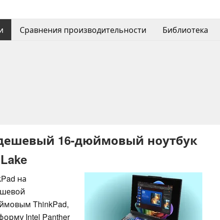
и
Сравнения производительности
Библиотека
 дешевый 16-дюймовый ноутбук
 Lake
kPad на
ешевой
ймовым ThinkPad,
орму Intel Panther