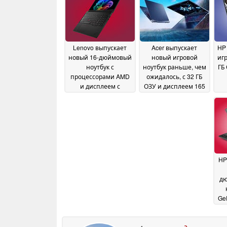
Lenovo выпускает
Acer выпускает
HP
новый 16-дюймовый
новый игровой
игр
ноутбук с
ноутбук раньше, чем
ГБ 
процессорами AMD
ожидалось, с 32 ГБ
и дисплеем с
ОЗУ и дисплеем 165
яркостью 500 нит
Гц
29
28 May 2026
May 2026
HP
дю
Ge
ГБ
с 