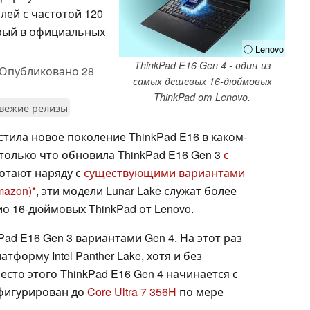
плей с частотой 120
орый в официальных
ⓘ Lenovo
ThinkPad E16 Gen 4 - один из
Опубликовано
28
самых дешевых 16-дюймовых
ThinkPad от Lenovo.
вежие релизы
тила новое поколение ThinkPad E16 в каком-
только что обновила ThinkPad E16 Gen 3
с
ботают наряду с
существующими вариантами
mazon)
, эти модели Lunar Lake служат более
 16-дюймовых ThinkPad от Lenovo.
ad E16 Gen 3 вариантами Gen 4. На этот раз
форму Intel Panther Lake, хотя и без
есто этого ThinkPad E16 Gen 4 начинается с
фигурирован до
Core Ultra 7 356H
по мере