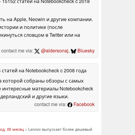
- 15152 статей на Notebookcheck
c 2018
ть на Apple, Neowin и другие компании.
стории и политике (после
инуться словцом в Twitter или на
contact me via:
@aldersonaj
,
Bluesky
5 статей на Notebookcheck
c 2008 года
в которой собраны обзоры с самых
е интересные материалы Notebookcheck
дерландский и другие языки.
contact me via:
Facebook
од, 05 месяц
> Lenovo выпускает более дешевый