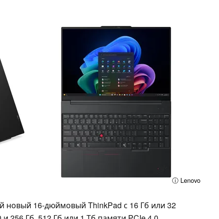
ⓘ Lenovo
ой новый 16-дюймовый ThinkPad с 16 Гб или 32
 256 Гб, 512 Гб или 1 Тб памяти PCIe 4.0