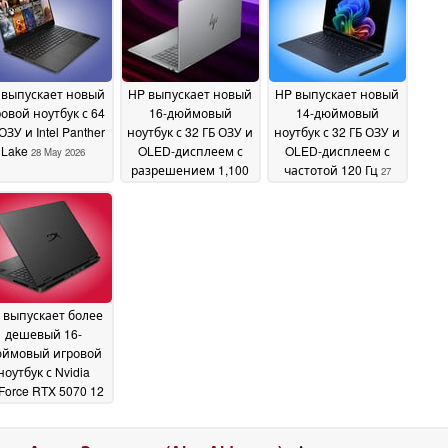
 выпускает новый
HP выпускает новый
HP выпускает новый
овой ноутбук с 64
16-дюймовый
14-дюймовый
ОЗУ и Intel Panther
ноутбук с 32 ГБ ОЗУ и
ноутбук с 32 ГБ ОЗУ и
Lake
OLED-дисплеем с
OLED-дисплеем с
28 May 2026
разрешением 1,100
частотой 120 Гц
27
нит
27 May 2026
May 2026
 выпускает более
дешевый 16-
ймовый игровой
ноутбук с Nvidia
Force RTX 5070 12
 и OLED-дисплеем
частотой 165 Гц
27