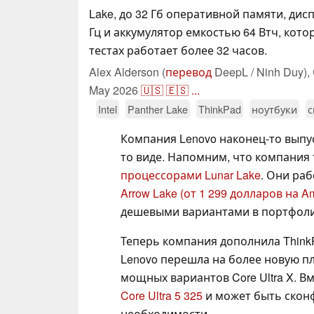
Lake, до 32 Гб оперативной памяти, дис
Гц и аккумулятор емкостью 64 Втч, кот
тестах работает более 32 часов.
Alex Alderson (
перевод
DeepL / Ninh Duy),
May 2026
🇺🇸
🇪🇸
...
Intel
Panther Lake
ThinkPad
ноутбуки
с
Компания Lenovo наконец-то выпус
то виде. Напомним, что компания 
процессорами Lunar Lake
. Они ра
Arrow Lake
(от 1 299 долларов на A
дешевыми вариантами в портфолио
Теперь компания дополнила ThinkP
Lenovo перешла на более новую плат
мощных вариантов Core Ultra X. Вм
Core Ultra 5 325
и может быть скон
необходимости.