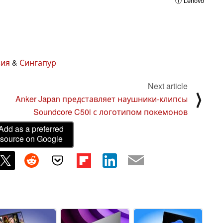
ⓘ Lenovo
зия
&
Сингапур
Next article
⟩
Anker Japan представляет наушники-клипсы
Soundcore C50i с логотипом покемонов
Add as a preferred
source on Google