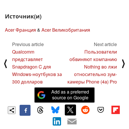
Источник(и)
Acer Франция
&
Acer Великобритания
Previous article
Next article
Qualcomm
Пользователи
представляет
обвиняют компанию
⟨
⟩
Snapdragon C для
Nothing во лжи
Windows-ноутбуков за
относительно зум-
300 долларов
камеры Phone (4a) Pro
Add as a preferred
source on Google