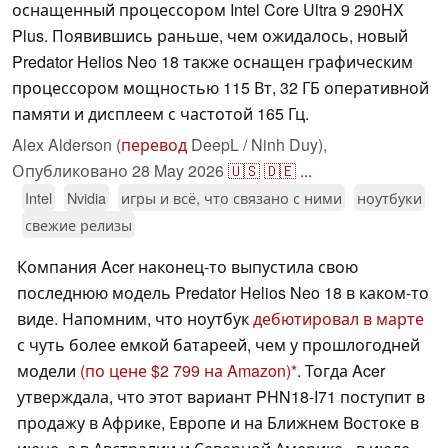
оснащенный процессором Intel Core Ultra 9 290HX
Plus. Появившись раньше, чем ожидалось, новый
Predator Helios Neo 18 также оснащен графическим
процессором мощностью 115 Вт, 32 ГБ оперативной
памяти и дисплеем с частотой 165 Гц.
Alex Alderson (
перевод
DeepL / Ninh Duy),
Опубликовано
28 May 2026
🇺🇸
🇩🇪
...
Intel
Nvidia
игры и всё, что связано с ними
ноутбуки
свежие релизы
Компания Acer наконец-то выпустила свою
последнюю модель Predator Helios Neo 18 в каком-то
виде. Напомним, что ноутбук
дебютировал в марте
с чуть более емкой батареей, чем у прошлогодней
модели
(по цене $2 799 на Amazon)
. Тогда Acer
утверждала, что этот вариант PHN18-I71 поступит в
продажу в Африке, Европе и на Ближнем Востоке в