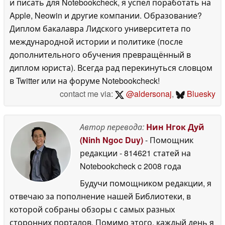
и писать для Notebookcheck, я успел поработать на
Apple, Neowin и другие компании. Образование?
Диплом бакалавра Лидского университета по
международной истории и политике (после
дополнительного обучения превращённый в
диплом юриста). Всегда рад перекинуться словцом
в Twitter или на форуме Notebookcheck!
contact me via:
@aldersonaj
,
Bluesky
Автор перевода:
Нин Нгок Дуй
(Ninh Ngoc Duy)
- Помощник
редакции
- 814621 статей на
Notebookcheck
c 2008 года
Будучи помощником редакции, я
отвечаю за пополнение нашей Библиотеки, в
которой собраны обзоры с самых разных
сторонних порталов. Помимо этого, каждый день я