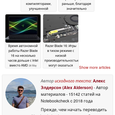
компиляторами,
раньше, благодаря
улучшенной
значительно
безопасностью и
улучшенной
многим другим
поддержке HDR
28 May
28
2026
May 2026
Время автономной
Razer Blade 16: Игры
работы Razer Blade
в тихом режиме с
16 на несколько
низкой
часов дольше с Intel
производительностью
вместо AMD
могут оказаться
28 May
Show more articles
действительно
2026
стоящими
28 May 2026
Автор
исходного текста
:
Алекс
Элдерсон (Alex Alderson)
- Автор
материалов
- 15142 статей на
Notebookcheck
c 2018 года
Прежде, чем начать переводить