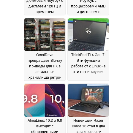
дюймовый ноутбук с
ноутбук с
дисплеем 120 Гц и
процессорами AMD
временем
и дисплеем с
автономной работы
яркостью 500 нит
29
более 20 часов
29 May
May 2026
2026
OmniDrive
ThinkPad T14 Gen 7:
превращает Blu-ray
Эти функции
приводы для ПК в
работают с Linux - а
легальные
эти нет
28 May 2026
хранилища ретро-
игр
29 May 2026
AlmaLinux 10.2 и 9.8
Новейший Razer
выходят с
Blade 16 стал в два
обновленными
раза ярче, чем