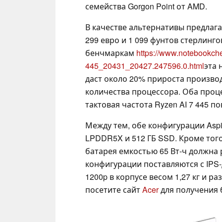
семейства Gorgon Point от AMD.
В качестве альтернативы предлаг
299 евро и 1 099 фунтов стерлинго
бенчмаркам
https://www.notebookch
445_20431_20427.247596.0.html
эта 
даст около 20% прироста произво
количества процессора. Оба про
тактовая частота Ryzen AI 7 445 п
Между тем, обе конфигурации Aspi
LPDDR5X и 512 ГБ SSD. Кроме того
батарея емкостью 65 Вт-ч должна 
конфигурации поставляются с IPS-
1200p в корпусе весом 1,27 кг и ра
посетите сайт
Acer
для получения