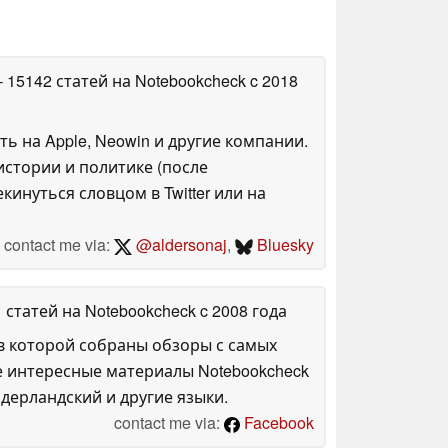
- 15142 статей на Notebookcheck
c 2018
ть на Apple, Neowin и другие компании.
стории и политике (после
инуться словцом в Twitter или на
contact me via:
@aldersonaj
,
Bluesky
1 статей на Notebookcheck
c 2008 года
в которой собраны обзоры с самых
е интересные материалы Notebookcheck
дерландский и другие языки.
contact me via:
Facebook