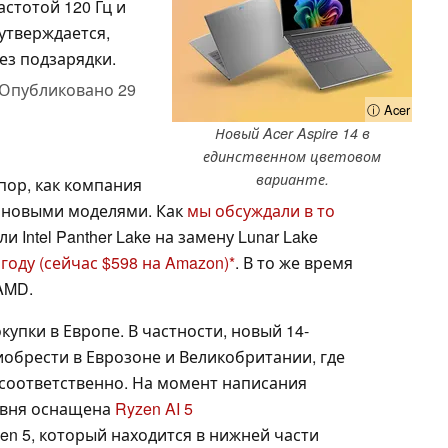
астотой 120 Гц и
 утверждается,
ез подзарядки.
Опубликовано
29
ⓘ Acer
Новый Acer Aspire 14 в
единственном цветовом
варианте.
пор, как компания
AI новыми моделями. Как
мы обсуждали в то
 Intel Panther Lake на замену Lunar Lake
 году
(сейчас $598 на Amazon)
. В то же время
AMD.
упки в Европе. В частности, новый 14-
обрести в Еврозоне и Великобритании, где
 соответственно. На момент написания
овня оснащена
Ryzen AI 5
n 5, который находится в нижней части