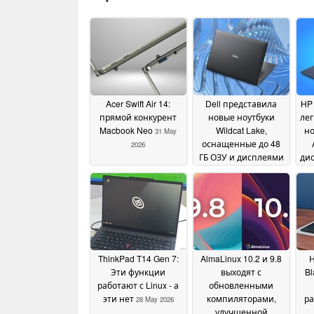
Acer Swift Air 14:
Dell представила
HP
прямой конкурент
новые ноутбуки
ле
Macbook Neo
Wildcat Lake,
но
31 May
оснащенные до 48
2026
ГБ ОЗУ и дисплеями
дис
с частотой 120 Гц
29
May 2026
ThinkPad T14 Gen 7:
AlmaLinux 10.2 и 9.8
Н
Эти функции
выходят с
Bl
работают с Linux - а
обновленными
эти нет
компиляторами,
ра
28 May 2026
улучшенной