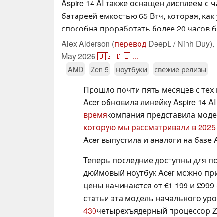
Aspire 14 AI также оснащен дисплеем с ч
батареей емкостью 65 Втч, которая, как
способна проработать более 20 часов б
Alex Alderson (
перевод
DeepL / Ninh Duy),
May 2026
🇺🇸
🇩🇪
...
AMD
Zen 5
ноутбуки
свежие релизы
Прошло почти пять месяцев с тех 
Acer обновила линейку Aspire 14 
время
компания представила модели
которую мы рассматривали в 2025
Acer выпустила и аналоги на базе 
Теперь последние доступны для пок
дюймовый ноутбук Acer можно при
цены начинаются от €1 199 и £999
статьи эта модель начального ур
430
четырехъядерный процессор Ze