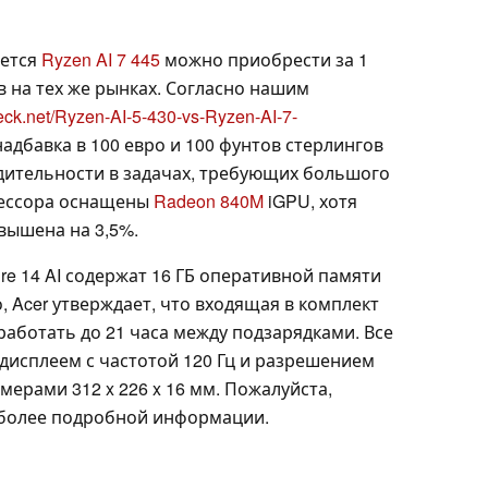
ается
Ryzen AI 7 445
можно приобрести за 1
в на тех же рынках. Согласно нашим
eck.net/Ryzen-AI-5-430-vs-Ryzen-AI-7-
надбавка в 100 евро и 100 фунтов стерлингов
дительности в задачах, требующих большого
цессора оснащены
Radeon 840M
iGPU, хотя
овышена на 3,5%.
re 14 AI содержат 16 ГБ оперативной памяти
, Acer утверждает, что входящая в комплект
работать до 21 часа между подзарядками. Все
дисплеем с частотой 120 Гц и разрешением
змерами 312 x 226 x 16 мм. Пожалуйста,
 более подробной информации.