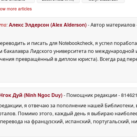
улучшенной
действительно
2026
ow more articles
оддержке HDR
стоящими
28
28 May 2026
May 2026
ста
:
Алекс Элдерсон (Alex Alderson)
- Автор материалов
ереводить и писать для Notebookcheck, я успел поработа
 бакалавра Лидского университета по международной и
ения превращённый в диплом юриста). Всегда рад перек
Нгок Дуй (Ninh Ngoc Duy)
- Помощник редакции
- 81462
едакции, я отвечаю за пополнение нашей Библиотеки, 
рталов. Помимо этого, каждый день я выбираю наиболе
перевода на французский, испанский, португальский, ни