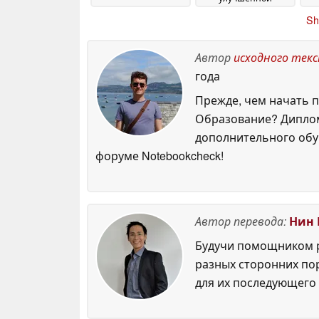
безопасностью и
Sh
многим другим
п
28 May
2026
Автор
исходного тек
года
Прежде, чем начать п
Образование? Диплом
дополнительного обуч
форуме Notebookcheck!
Автор перевода:
Нин 
Будучи помощником р
разных сторонних по
для их последующего 