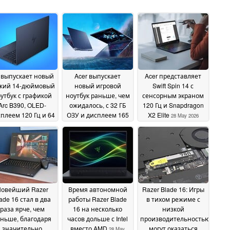
 выпускает новый
Acer выпускает
Acer представляет
гкий 14-дюймовый
новый игровой
Swift Spin 14 с
утбук с графикой
ноутбук раньше, чем
сенсорным экраном
Arc B390, OLED-
ожидалось, с 32 ГБ
120 Гц и Snapdragon
плеем 120 Гц и 64
ОЗУ и дисплеем 165
X2 Elite
28 May 2026
ГБ ОЗУ
Гц
29 May 2026
28 May 2026
овейший Razer
Время автономной
Razer Blade 16: Игры
ade 16 стал в два
работы Razer Blade
в тихом режиме с
раза ярче, чем
16 на несколько
низкой
ньше, благодаря
часов дольше с Intel
производительностью
значительно
вместо AMD
могут оказаться
28 May