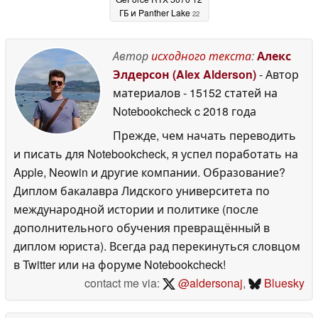
ГБ и Panther Lake
22
March 2026
Автор
исходного текста
:
Алекс
Элдерсон (Alex Alderson)
- Автор
материалов
- 15152 статей на
Notebookcheck
c 2018 года
Прежде, чем начать переводить
и писать для Notebookcheck, я успел поработать на
Apple, Neowin и другие компании. Образование?
Диплом бакалавра Лидского университета по
международной истории и политике (после
дополнительного обучения превращённый в
диплом юриста). Всегда рад перекинуться словцом
в Twitter или на форуме Notebookcheck!
contact me via:
@aldersonaj
,
Bluesky