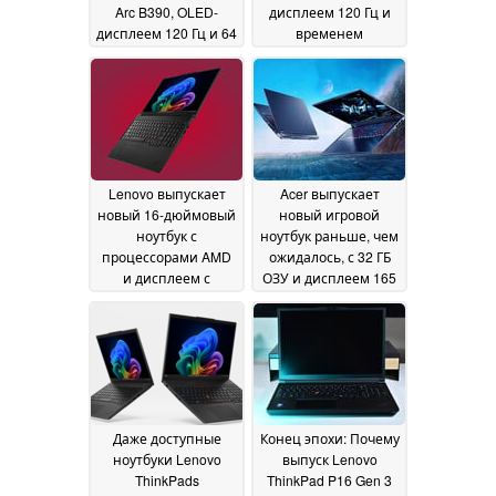
Arc B390, OLED-
дисплеем 120 Гц и
дисплеем 120 Гц и 64
временем
ГБ ОЗУ
автономной работы
29 May 2026
более 20 часов
29 May
2026
Lenovo выпускает
Acer выпускает
новый 16-дюймовый
новый игровой
ноутбук с
ноутбук раньше, чем
процессорами AMD
ожидалось, с 32 ГБ
и дисплеем с
ОЗУ и дисплеем 165
яркостью 500 нит
Гц
29
28 May 2026
May 2026
Даже доступные
Конец эпохи: Почему
ноутбуки Lenovo
выпуск Lenovo
ThinkPads
ThinkPad P16 Gen 3