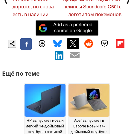
дороже, но снова
клипсы Soundcore C50i с
есть в наличии
логотипом покемонов
Add as a preferred
source on Google
Ещё по теме
HP выпускает новый
Acer выпускает в
легкий 14-дюймовый
Европе новый 14-
ноутбук с графикой
дюймовый ноутбук с