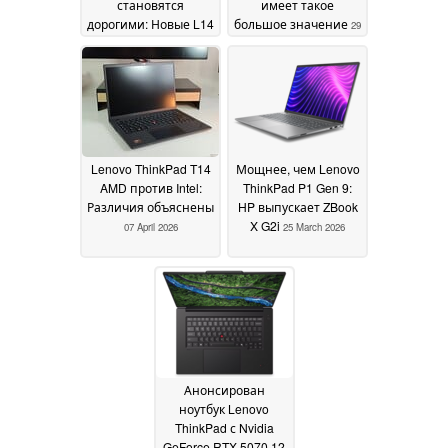
становятся
имеет такое
дорогими: Новые L14
большое значение
29
G7 и L16 G7
13 May 2026
April 2026
Lenovo ThinkPad T14
Мощнее, чем Lenovo
AMD против Intel:
ThinkPad P1 Gen 9:
Различия объяснены
HP выпускает ZBook
X G2i
07 April 2026
25 March 2026
Анонсирован
ноутбук Lenovo
ThinkPad с Nvidia
GeForce RTX 5070 12