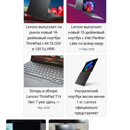
Lenovo выпускает на
Lenovo выпускает
рынок новый 16-
новый 15-дюймовый
дюймовый ноутбук
ноутбук с Intel Panther
ThinkPad с 64 ГБ ОЗУ
Lake по всему миру
и 120 Гц VRR-
14 May 2026
дисплеем
20 May 2026
Теперь в обзоре:
Ультралегкий
Lenovo ThinkPad T14
ноутбук весом менее
Gen 7 уже здесь
1 кг: Lenovo
14
официально
May 2026
представляет
ThinkPad X13 Gen 7
13
May 2026