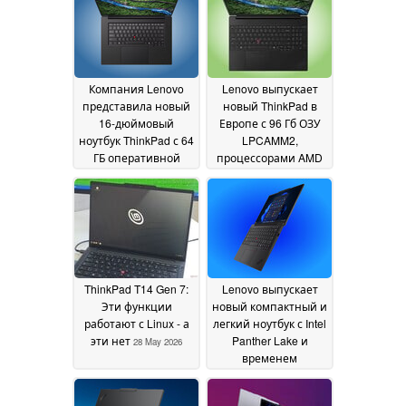
Компания Lenovo
Lenovo выпускает
представила новый
новый ThinkPad в
16-дюймовый
Европе с 96 Гб ОЗУ
ноутбук ThinkPad с 64
LPCAMM2,
ГБ оперативной
процессорами AMD
памяти LPCAMM2 и
и OLED-дисплеем
OLED-дисплеем
120 Гц
29 May 2026
яркостью 1 500 нит
21 June 2026
ThinkPad T14 Gen 7:
Lenovo выпускает
Эти функции
новый компактный и
работают с Linux - а
легкий ноутбук с Intel
эти нет
Panther Lake и
28 May 2026
временем
автономной работы
до 30 часов
28 May 2026