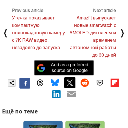
Previous article
Next article
Утечка показывает
Amazfit выпускает
компактную
новые smartwatch с
⟨
⟩
полнокадровую камеру
AMOLED-дисплеем и
с 7K RAW видео,
временем
незадолго до запуска
автономной работы
до 30 дней
Add as a preferred
source on Google
Ещё по теме