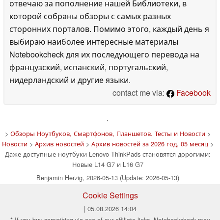
отвечаю за пополнение нашей Библиотеки, в
которой собраны обзоры с самых разных
сторонних порталов. Помимо этого, каждый день я
выбираю наиболее интересные материалы
Notebookcheck для их последующего перевода на
французский, испанский, португальский,
нидерландский и другие языки.
contact me via:
Facebook
'
>
Обзоры Ноутбуков, Смартфонов, Планшетов. Тесты и Новости
>
Новости
>
Архив новостей
>
Архив новостей за 2026 год, 05 месяц
>
Даже доступные ноутбуки Lenovo ThinkPads становятся дорогими:
Новые L14 G7 и L16 G7
Benjamin Herzig, 2026-05-13 (Update: 2026-05-13)
Cookie Settings
| 05.08.2026 14:04
* If you buy something via one of our affiliate links, Notebookcheck may