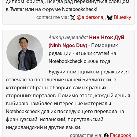
диплом юриста). Всегда рад перекинуться словцом
в Twitter или на форуме Notebookcheck!
contact me via:
@aldersonaj
,
Bluesky
Автор перевода:
Нин Нгок Дуй
(Ninh Ngoc Duy)
- Помощник
редакции
- 815842 статей на
Notebookcheck
c 2008 года
Будучи помощником редакции, я
отвечаю за пополнение нашей Библиотеки, в
которой собраны обзоры с самых разных
сторонних порталов. Помимо этого, каждый день я
выбираю наиболее интересные материалы
Notebookcheck для их последующего перевода на
французский, испанский, португальский,
нидерландский и другие языки.
contact me via:
Facebook