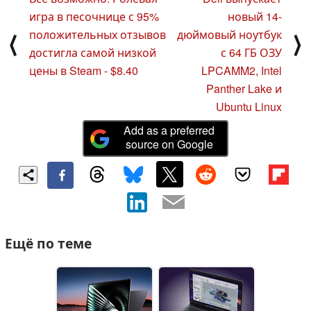
игра в песочнице с 95%
новый 14-
положительных отзывов
дюймовый ноутбук
⟨
⟩
достигла самой низкой
с 64 ГБ ОЗУ
цены в Steam - $8.40
LPCAMM2, Intel
Panther Lake и
Ubuntu Linux
Add as a preferred
source on Google
Ещё по теме