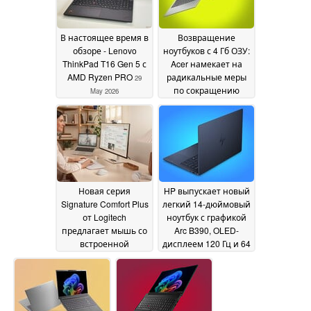
В настоящее время в
Возвращение
обзоре - Lenovo
ноутбуков с 4 Гб ОЗУ:
ThinkPad T16 Gen 5 с
Acer намекает на
AMD Ryzen PRO
радикальные меры
29
по сокращению
May 2026
расходов
29 May 2026
Новая серия
HP выпускает новый
Signature Comfort Plus
легкий 14-дюймовый
от Logitech
ноутбук с графикой
предлагает мышь со
Arc B390, OLED-
встроенной
дисплеем 120 Гц и 64
подушкой для
ГБ ОЗУ
29 May 2026
ладоней и
клавиатуру с мягкой
подставкой для
запястий из