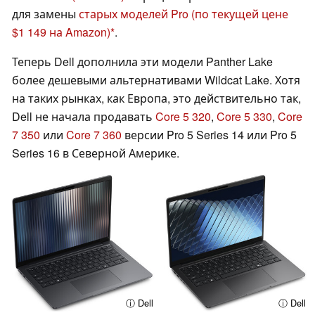
для замены
старых моделей Pro
(по текущей цене
$1 149 на Amazon)
.
Теперь Dell дополнила эти модели Panther Lake
более дешевыми альтернативами Wildcat Lake. Хотя
на таких рынках, как Европа, это действительно так,
Dell не начала продавать
Core 5 320
,
Core 5 330
,
Core
7 350
или
Core 7 360
версии Pro 5 Series 14 или Pro 5
Series 16 в Северной Америке.
ⓘ Dell
ⓘ Dell