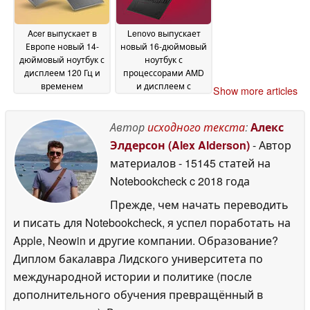
двойной пены
29 May
2026
Acer выпускает в
Lenovo выпускает
Европе новый 14-
новый 16-дюймовый
дюймовый ноутбук с
ноутбук с
дисплеем 120 Гц и
процессорами AMD
временем
и дисплеем с
Show more articles
автономной работы
яркостью 500 нит
29
более 20 часов
29 May
May 2026
Автор
исходного текста
:
Алекс
2026
Элдерсон (Alex Alderson)
- Автор
материалов
- 15145 статей на
Notebookcheck
c 2018 года
Прежде, чем начать переводить
и писать для Notebookcheck, я успел поработать на
Apple, Neowin и другие компании. Образование?
Диплом бакалавра Лидского университета по
международной истории и политике (после
дополнительного обучения превращённый в