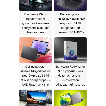
Компания Chuwi
Dell выпускает
представляет
новый 16-дюймовый
доступный по цене
ноутбук с 64 ГБ
конкурент MacBook
оперативной
Neo на базе
памяти LPCAMM2 и
процессора Intel
графикой Nvidia
30
Wildcat Lake
25 June
May 2026
2026
Dell выпускает
Выпущен Rocky Linux
новые 14-дюймовые
9.8 с улучшенной
ноутбуки с до 64 Гб
безопасностью и
ОЗУ и процессорами
множеством
AMD Ryzen или Intel
обновлений пакетов
Panther
29 May 2026
29 May 2026