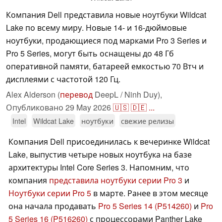
Компания Dell представила новые ноутбуки Wildcat
Lake по всему миру. Новые 14- и 16-дюймовые
ноутбуки, продающиеся под марками Pro 3 Series и
Pro 5 Series, могут быть оснащены до 48 Гб
оперативной памяти, батареей емкостью 70 Втч и
дисплеями с частотой 120 Гц.
Alex Alderson (
перевод
DeepL / Ninh Duy),
Опубликовано
29 May 2026
🇺🇸
🇩🇪
...
Intel
Wildcat Lake
ноутбуки
свежие релизы
Компания Dell присоединилась к вечеринке Wildcat
Lake, выпустив четыре новых ноутбука на базе
архитектуры Intel Core Series 3. Напомним, что
компания
представила ноутбуки серии Pro 3
и
Ноутбуки серии Pro 5
в марте. Ранее в этом месяце
она начала продавать
Pro 5 Series 14 (P514260)
и
Pro
5 Series 16 (P516260)
с процессорами Panther Lake