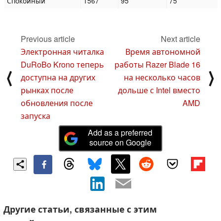
Спокойный
1567
95
75
Previous article
Next article
Электронная читалка
Время автономной
DuRoBo Krono теперь
работы Razer Blade 16
⟨
⟩
доступна на других
на несколько часов
рынках после
дольше с Intel вместо
обновления после
AMD
запуска
Add as a preferred
source on Google
Другие статьи, связанные с этим