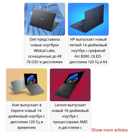
Lake
May 2026
29 May 2026
Dell представила
HP выпускает новый
новые ноутбуки
легкий 14-дюймовый
Wildcat Lake,
ноутбук с графикой
оснащенные до 48
Arc B390, OLED-
ГБ ОЗУ и дисплеями
дисплеем 120 Гц и 64
с частотой 120 Гц
ГБ ОЗУ
29
29 May 2026
May 2026
Acer выпускает в
Lenovo выпускает
Европе новый 14-
новый 16-дюймовый
дюймовый ноутбук с
ноутбук с
дисплеем 120 Гц и
процессорами AMD
временем
и дисплеем с
Show more articles
автономной работы
яркостью 500 нит