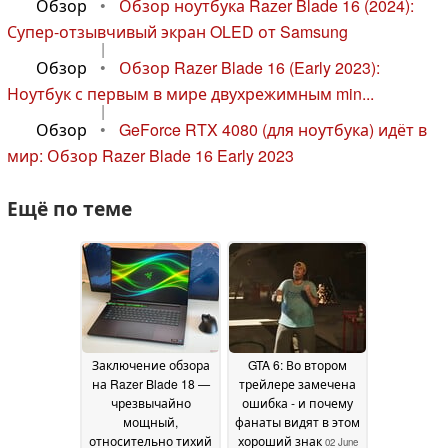
Обзор
•
Обзор ноутбука Razer Blade 16 (2024):
Супер-отзывчивый экран OLED от Samsung
|
Обзор
•
Обзор Razer Blade 16 (Early 2023):
Ноутбук с первым в мире двухрежимным min...
|
Обзор
•
GeForce RTX 4080 (для ноутбука) идёт в
мир: Обзор Razer Blade 16 Early 2023
Ещё по теме
Заключение обзора
GTA 6: Во втором
на Razer Blade 18 —
трейлере замечена
чрезвычайно
ошибка - и почему
мощный,
фанаты видят в этом
относительно тихий
хороший знак
02 June