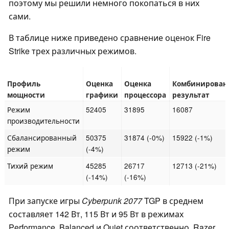
поэтому мы решили немного покопаться в них
сами.
В таблице ниже приведено сравнение оценок Fire
Strike трех различных режимов.
Профиль
Оценка
Оценка
Комбинирова
мощности
графики
процессора
результат
Режим
52405
31895
16087
производительности
Сбалансированный
50375
31874 (-0%)
15922 (-1%)
режим
(-4%)
Тихий режим
45285
26717
12713 (-21%)
(-14%)
(-16%)
При запуске игры
Cyberpunk 2077
TGP в среднем
составляет 142 Вт, 115 Вт и 95 Вт в режимах
Performance, Balanced и Quiet соответственно. Razer