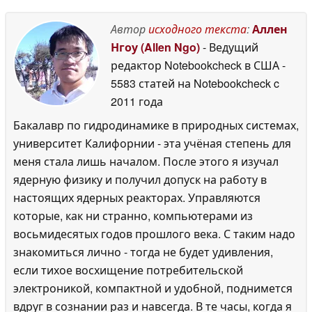
29
более 20 часов
29 May
May 2026
Автор
исходного текста
:
Аллен
2026
Нгоу (Allen Ngo)
- Ведущий
редактор Notebookcheck в США
-
5583 статей на Notebookcheck
c
2011 года
Бакалавр по гидродинамике в природных системах,
университет Калифорнии - эта учёная степень для
меня стала лишь началом. После этого я изучал
ядерную физику и получил допуск на работу в
настоящих ядерных реакторах. Управляются
которые, как ни странно, компьютерами из
восьмидесятых годов прошлого века. С таким надо
знакомиться лично - тогда не будет удивления,
если тихое восхищение потребительской
электроникой, компактной и удобной, поднимется
вдруг в сознании раз и навсегда. В те часы, когда я