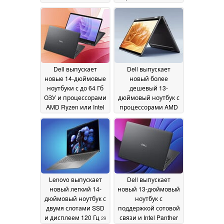
и очень дорогой
2026
ноутбук для
геймеров
22 July 2026
Dell выпускает
Dell выпускает
новые 14-дюймовые
новый более
ноутбуки с до 64 Гб
дешевый 13-
ОЗУ и процессорами
дюймовый ноутбук с
AMD Ryzen или Intel
процессорами AMD
Panther
и до 64 Гб ОЗУ
29 May 2026
29 May
2026
Lenovo выпускает
Dell выпускает
новый легкий 14-
новый 13-дюймовый
дюймовый ноутбук с
ноутбук с
двумя слотами SSD
поддержкой сотовой
и дисплеем 120 Гц
связи и Intel Panther
29