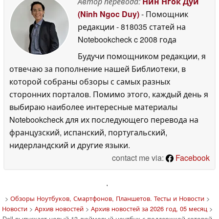
Автор перевода:
Нин Нгок Дуй
(Ninh Ngoc Duy)
- Помощник
редакции
- 818035 статей на
Notebookcheck
c 2008 года
Будучи помощником редакции, я
отвечаю за пополнение нашей Библиотеки, в
которой собраны обзоры с самых разных
сторонних порталов. Помимо этого, каждый день я
выбираю наиболее интересные материалы
Notebookcheck для их последующего перевода на
французский, испанский, португальский,
нидерландский и другие языки.
contact me via:
Facebook
'
>
Обзоры Ноутбуков, Смартфонов, Планшетов. Тесты и Новости
>
Новости
>
Архив новостей
>
Архив новостей за 2026 год, 05 месяц
>
Dell выпускает новый 13-дюймовый ноутбук с поддержкой сотовой