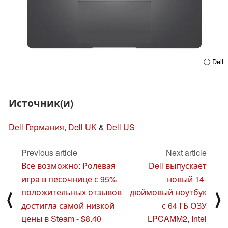
ⓘ Dell
Источник(и)
Dell Германия
,
Dell UK
&
Dell US
Previous article
Next article
Все возможно: Ролевая
Dell выпускает
игра в песочнице с 95%
новый 14-
положительных отзывов
дюймовый ноутбук
⟨
⟩
достигла самой низкой
с 64 ГБ ОЗУ
цены в Steam - $8.40
LPCAMM2, Intel