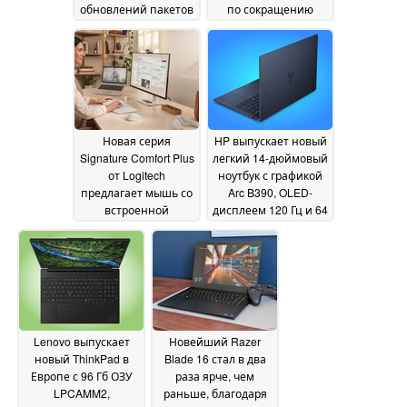
обновлений пакетов
по сокращению
расходов
29 May 2026
29 May 2026
Новая серия
HP выпускает новый
Signature Comfort Plus
легкий 14-дюймовый
от Logitech
ноутбук с графикой
предлагает мышь со
Arc B390, OLED-
встроенной
дисплеем 120 Гц и 64
подушкой для
ГБ ОЗУ
29 May 2026
ладоней и
клавиатуру с мягкой
подставкой для
запястий из
двойной пены
29 May
2026
Lenovo выпускает
Новейший Razer
новый ThinkPad в
Blade 16 стал в два
Европе с 96 Гб ОЗУ
раза ярче, чем
LPCAMM2,
раньше, благодаря