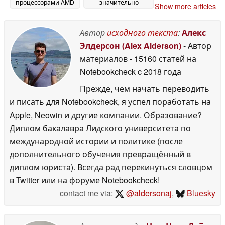
процессорами AMD
значительно
Show more articles
и OLED-дисплеем
улучшенной
120 Гц
поддержке HDR
29 May 2026
28
Автор
исходного текста
:
Алекс
May 2026
Элдерсон (Alex Alderson)
- Автор
материалов
- 15160 статей на
Notebookcheck
c 2018 года
Прежде, чем начать переводить
и писать для Notebookcheck, я успел поработать на
Apple, Neowin и другие компании. Образование?
Диплом бакалавра Лидского университета по
международной истории и политике (после
дополнительного обучения превращённый в
диплом юриста). Всегда рад перекинуться словцом
в Twitter или на форуме Notebookcheck!
contact me via:
@aldersonaj
,
Bluesky