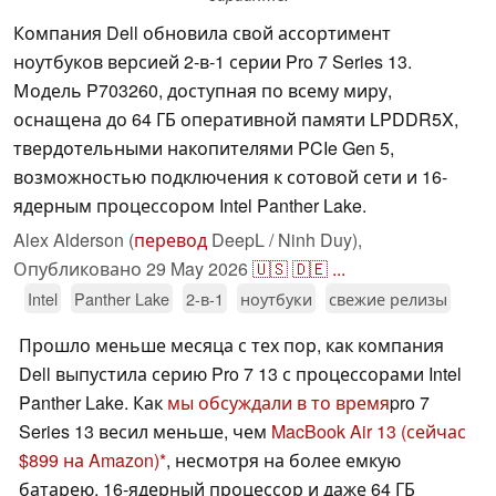
Компания Dell обновила свой ассортимент
ноутбуков версией 2-в-1 серии Pro 7 Series 13.
Модель P703260, доступная по всему миру,
оснащена до 64 ГБ оперативной памяти LPDDR5X,
твердотельными накопителями PCIe Gen 5,
возможностью подключения к сотовой сети и 16-
ядерным процессором Intel Panther Lake.
Alex Alderson (
перевод
DeepL / Ninh Duy),
Опубликовано
29 May 2026
🇺🇸
🇩🇪
...
Intel
Panther Lake
2-в-1
ноутбуки
свежие релизы
Прошло меньше месяца с тех пор, как компания
Dell выпустила серию Pro 7 13 с процессорами Intel
Panther Lake. Как
мы обсуждали в то время
pro 7
Series 13 весил меньше, чем
MacBook Air 13
(сейчас
$899 на Amazon)
, несмотря на более емкую
батарею, 16-ядерный процессор и даже 64 ГБ