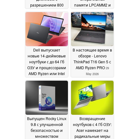
разрешением 800
памяти LPCAMM2 и
нит и возможностью
графикой Nvidia
30
подключения к
May 2026
сотовой сети
04 June
2026
Dell выпускает
В настоящее время в
новые 14-дюймовые
обзоре - Lenovo
ноутбуки с до 64 Гб
ThinkPad T16 Gen 5 с
ОЗУ и процессорами
AMD Ryzen PRO
29
AMD Ryzen или Intel
May 2026
Panther
29 May 2026
Выпущен Rocky Linux
Возвращение
9.8 с улучшенной
ноутбуков с 4 Гб ОЗУ:
безопасностью и
Acer намекает на
множеством
радикальные меры