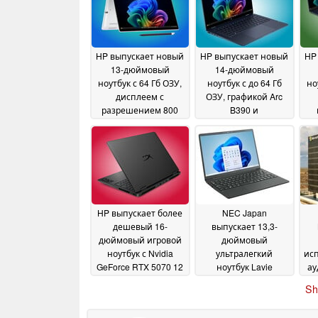
HP выпускает новый
HP выпускает новый
HP
13-дюймовый
14-дюймовый
ноутбук с 64 Гб ОЗУ,
ноутбук с до 64 Гб
но
дисплеем с
ОЗУ, графикой Arc
разрешением 800
B390 и
нит и возможностью
возможностью
подключения к
подключения к
O
сотовой сети
сотовой сети
ч
04 June
01 June
2026
2026
HP выпускает более
NEC Japan
дешевый 16-
выпускает 13,3-
дюймовый игровой
дюймовый
ноутбук с Nvidia
ультралегкий
ис
GeForce RTX 5070 12
ноутбук Lavie
ау
ГБ и OLED-дисплеем
Nextreme на базе
Sh
с частотой 165 Гц
процессора Intel Core
27
Ultra 7 258V
May 2026
27 May 2026