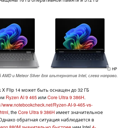
ⓘ HP
AMD и Meteor Silver для альтернатив Intel, слева направо.
 X Flip 14 может быть оснащен до 32 ГБ
ром
Ryzen AI 9 465
или
Core Ultra 9 386H
.
s://www.notebookcheck.net/Ryzen-AI-9-465-vs-
html
, the
Core Ultra 9 386H
имеет значительное
 Однако обратная ситуация наблюдается в
eon 880M
значительно быстрее
чем Intel
4-