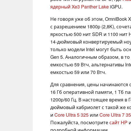
ядерный Xe3 Panther Lake
iGPU.
Не говоря уже об этом, OmniBook 
с разрешением 1800p (2,8K), соче
яркостью 500 нит SDR и 1100 нит 
14-дюймовый конвертируемый ноут
только модели Intel могут быть 
Gen 5. Аналогичным образом, в т
емкостью 59 Втч, альтернативы In
емкостью 59 или 70 Втч.
Для сравнения, цены начинаются о
16 Гб оперативной памяти, 1 Тб 
1200p/60 Гц. В настоящее время в
дюймовый кабриолет с такой же 
и
Core Ultra 5 325
или
Core Ultra 7 3
Пожалуйста, посмотрите
сайт HP
подробной информации.