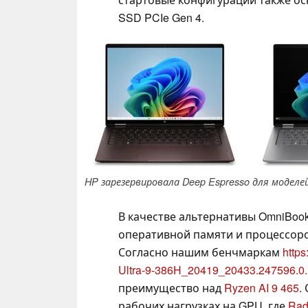
SSD PCIe Gen 4.
HP зарезервировала Deep Espresso для моделей 
В качестве альтернативы OmniBook
оперативной памяти и процессо
Согласно нашим бенчмаркам
http
Ultra-9-386H_20419_20433.247596.0.
преимущество над
Ryzen AI 9 465
.
рабочих нагрузках на GPU, где
Rad