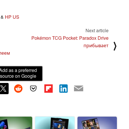
&
HP US
Next article
Pokémon TCG Pocket: Paradox Drive
⟩
прибывает
плеем
Add as a preferred
source on Google