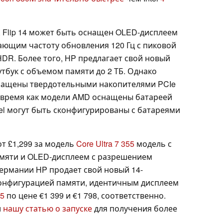
X Flip 14 может быть оснащен OLED-дисплеем
тающим частоту обновления 120 Гц с пиковой
HDR. Более того, HP предлагает свой новый
бук с объемом памяти до 2 ТБ. Однако
оснащены твердотельными накопителями PCIe
о время как модели AMD оснащены батареей
tel могут быть сконфигурированы с батареями
т £1,299 за модель
Core Ultra 7 355
модель с
памяти и OLED-дисплеем с разрешением
 Германии HP продает свой новый 14-
конфигурацией памяти, идентичным дисплеем
55
по цене €1 399 и €1 798, соответственно.
и
нашу статью о запуске
для получения более