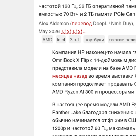
частотой 120 Гц, 32 ГБ оперативной пам
емкостью 70 Втч и 2 ТБ памяти PCIe Gen 
Alex Alderson (
перевод
DeepL / Ninh Duy),
May 2026
🇺🇸
🇪🇸
...
AMD
Intel
2-в-1
ноутбуки
свежие рел
Компания HP наконец-то начала 
OmniBook X Flip с 14-дюймовым д
представила модели на базе AMD Ryz
месяцев назад
во время выставки C
компания продолжает продавать O
AMD Ryzen AI 300 и процессорами I
В настоящее время модели AMD Ryz
Panther Lake благодаря снижению ц
обычно начинается от $1 399 в СШ
1200p и частотой 60 Гц, максималь
стартовые конфигурации также ос