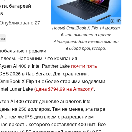
яти, батареей
5.
ⓘ HP
Опубликовано
27
Новый OmniBook X Flip 14 может
быть выполнен в цвете
изы
Atmospheric Blue независимо от
выбора процессора.
глобальные продажи
исплеем. Напомним, что компания
en AI 400 и Intel Panther Lake
почти пять
ES 2026 в Лас-Вегасе. Для сравнения,
mniBook X Flip 14 с более старыми моделями
ntel Lunar Lake
(цена $794,99 на Amazon)
.
en AI 400 стоят дешевле аналогов Intel
ены на 250 долларов. Тем не менее, эта пара
А с тем же IPS-дисплеем с разрешением
ная яркость которого составляет 400 нит. Все
нащены 16 ГБ оперативной памяти и 512 ГБ