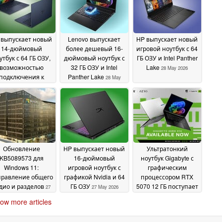
 выпускает новый
Lenovo выпускает
HP выпускает новый
14-дюймовый
более дешевый 16-
игровой ноутбук с 64
утбук с 64 ГБ ОЗУ,
дюймовый ноутбук с
ГБ ОЗУ и Intel Panther
возможностью
32 ГБ ОЗУ и Intel
Lake
28 May 2026
подключения к
Panther Lake
28 May
сотовой сети и
2026
LED-дисплеем с
астотой 120 Гц
28
May 2026
Обновление
HP выпускает новый
Ультратонкий
KB5089573 для
16-дюймовый
ноутбук Gigabyte с
Windows 11:
игровой ноутбук с
графическим
правление общего
графикой Nvidia и 64
процессором RTX
дио и разделов
ГБ ОЗУ
5070 12 ГБ поступает
27
27 May 2026
в продажу в США
May 2026
27
ow more articles
May 2026