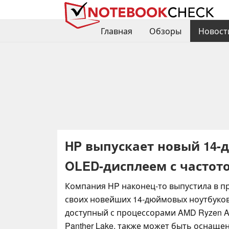
Главная
Обзоры
Новост
HP выпускает новый 14-д
OLED-дисплеем с частото
Компания HP наконец-то выпустила в п
своих новейших 14-дюймовых ноутбуков. 
доступный с процессорами AMD Ryzen AI 
Panther Lake, также может быть оснаще