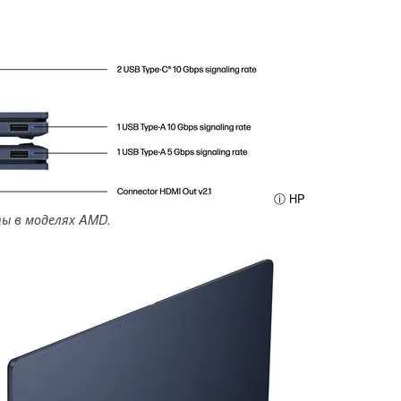
ⓘ HP
ы в моделях AMD.