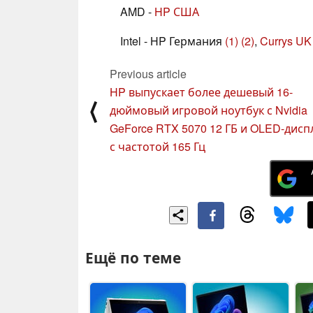
AMD -
HP США
Intel - HP Германия
(1)
(2)
,
Currys UK
Previous article
HP выпускает более дешевый 16-
⟨
дюймовый игровой ноутбук с Nvidia
GeForce RTX 5070 12 ГБ и OLED-дис
с частотой 165 Гц
Ещё по теме