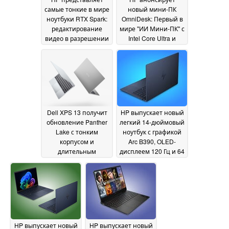
самые тонкие в мире
новый мини-ПК
ноутбуки RTX Spark:
OmniDesk: Первый в
редактирование
мире "ИИ Мини-ПК" с
видео в разрешении
Intel Core Ultra и
12K, 128 ГБ ОЗУ,
Thunderbolt Share
01
батарея на весь
June 2026
день
01 June 2026
Dell XPS 13 получит
HP выпускает новый
обновление Panther
легкий 14-дюймовый
Lake с тонким
ноутбук с графикой
корпусом и
Arc B390, OLED-
длительным
дисплеем 120 Гц и 64
временем
ГБ ОЗУ
29 May 2026
автономной работы
01 June 2026
HP выпускает новый
HP выпускает новый