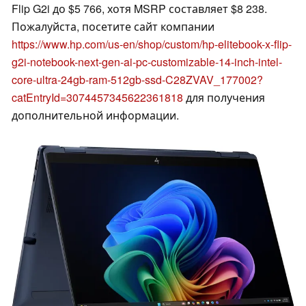
Flip G2i до $5 766, хотя MSRP составляет $8 238.
Пожалуйста, посетите сайт компании
https://www.hp.com/us-en/shop/custom/hp-elitebook-x-flip-
g2i-notebook-next-gen-ai-pc-customizable-14-inch-intel-
core-ultra-24gb-ram-512gb-ssd-C28ZVAV_177002?
catEntryId=3074457345622361818
для получения
дополнительной информации.