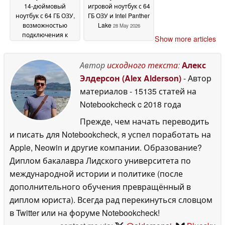
14-дюймовый
игровой ноутбук с 64
ноутбук с 64 ГБ ОЗУ,
ГБ ОЗУ и Intel Panther
возможностью
Lake
28 May 2026
подключения к
Show more articles
сотовой сети и
OLED-дисплеем с
частотой 120 Гц
Автор
исходного текста
:
Алекс
28
May 2026
Элдерсон (Alex Alderson)
- Автор
материалов
- 15135 статей на
Notebookcheck
c 2018 года
Прежде, чем начать переводить
и писать для Notebookcheck, я успел поработать на
Apple, Neowin и другие компании. Образование?
Диплом бакалавра Лидского университета по
международной истории и политике (после
дополнительного обучения превращённый в
диплом юриста). Всегда рад перекинуться словцом
в Twitter или на форуме Notebookcheck!