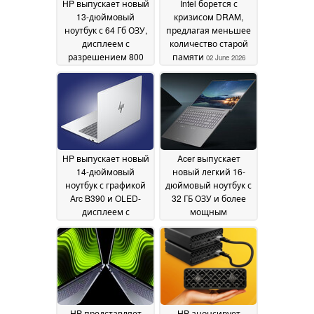
HP выпускает новый
Intel борется с
13-дюймовый
кризисом DRAM,
ноутбук с 64 Гб ОЗУ,
предлагая меньшее
дисплеем с
количество старой
разрешением 800
памяти
02 June 2026
нит и возможностью
подключения к
сотовой сети
04 June
2026
HP выпускает новый
Acer выпускает
14-дюймовый
новый легкий 16-
ноутбук с графикой
дюймовый ноутбук с
Arc B390 и OLED-
32 ГБ ОЗУ и более
дисплеем с
мощным
разрешением 1,100
процессором Intel
нит
Panther Lake
02 June 2026
02 June
2026
HP представляет
HP анонсирует