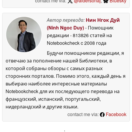
contact me via:
@aldersonaj
,
Bluesky
Автор перевода:
Нин Нгок Дуй
(Ninh Ngoc Duy)
- Помощник
редакции
- 813826 статей на
Notebookcheck
c 2008 года
Будучи помощником редакции, я
отвечаю за пополнение нашей Библиотеки, в
которой собраны обзоры с самых разных
сторонних порталов. Помимо этого, каждый день я
выбираю наиболее интересные материалы
Notebookcheck для их последующего перевода на
французский, испанский, португальский,
нидерландский и другие языки.
contact me via:
Facebook
'