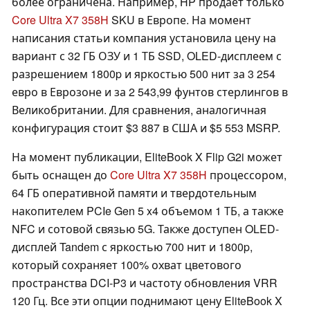
более ограничена. Например, HP продает только
Core Ultra X7 358H
SKU в Европе. На момент
написания статьи компания установила цену на
вариант с 32 ГБ ОЗУ и 1 ТБ SSD, OLED-дисплеем с
разрешением 1800p и яркостью 500 нит за 3 254
евро в Еврозоне и за 2 543,99 фунтов стерлингов в
Великобритании. Для сравнения, аналогичная
конфигурация стоит $3 887 в США и $5 553 MSRP.
На момент публикации, EliteBook X Flip G2i может
быть оснащен до
Core Ultra X7 358H
процессором,
64 ГБ оперативной памяти и твердотельным
накопителем PCIe Gen 5 x4 объемом 1 ТБ, а также
NFC и сотовой связью 5G. Также доступен OLED-
дисплей Tandem с яркостью 700 нит и 1800p,
который сохраняет 100% охват цветового
пространства DCI-P3 и частоту обновления VRR
120 Гц. Все эти опции поднимают цену EliteBook X