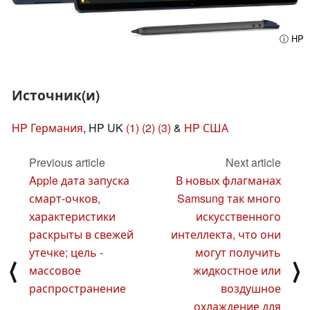
ⓘ HP
Источник(и)
HP Германия
, HP UK
(1)
(2)
(3)
&
HP США
Previous article
Next article
Apple дата запуска
В новых флагманах
смарт-очков,
Samsung так много
характеристики
искусственного
раскрыты в свежей
интеллекта, что они
утечке; цель -
могут получить
⟨
⟩
массовое
жидкостное или
распространение
воздушное
охлаждение для