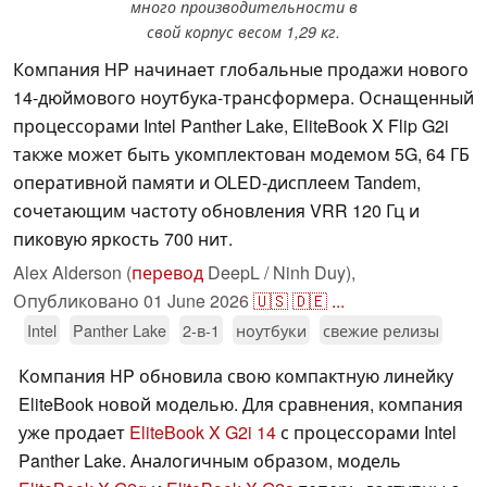
много производительности в
свой корпус весом 1,29 кг.
Компания HP начинает глобальные продажи нового
14-дюймового ноутбука-трансформера. Оснащенный
процессорами Intel Panther Lake, EliteBook X Flip G2i
также может быть укомплектован модемом 5G, 64 ГБ
оперативной памяти и OLED-дисплеем Tandem,
сочетающим частоту обновления VRR 120 Гц и
пиковую яркость 700 нит.
Alex Alderson (
перевод
DeepL / Ninh Duy),
Опубликовано
01 June 2026
🇺🇸
🇩🇪
...
Intel
Panther Lake
2-в-1
ноутбуки
свежие релизы
Компания HP обновила свою компактную линейку
EliteBook новой моделью. Для сравнения, компания
уже продает
EliteBook X G2i 14
с процессорами Intel
Panther Lake. Аналогичным образом, модель