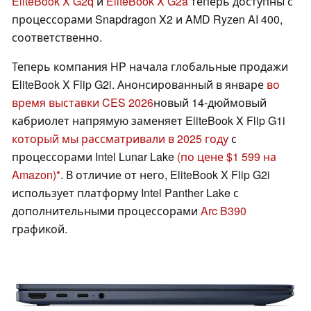
EliteBook X G2q
и
EliteBook X G2a
теперь доступны с
процессорами Snapdragon X2 и AMD Ryzen AI 400,
соответственно.
Теперь компания HP начала глобальные продажи
EliteBook X Flip G2i. Анонсированный в январе
во
время выставки CES 2026
новый 14-дюймовый
кабриолет напрямую заменяет EliteBook X Flip G1i
который мы рассматривали в 2025 году
с
процессорами Intel Lunar Lake
(по цене $1 599 на
Amazon)
. В отличие от него, EliteBook X Flip G2i
использует платформу Intel Panther Lake с
дополнительными процессорами
Arc B390
графикой.