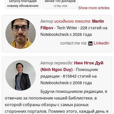
запуску благодаря
менее 100 долларов
новому обновлению
12 May 2026
Show more articles
20 May 2026
Автор
исходного текста
:
Martin
Filipov
- Tech Writer
- 228 статей на
Notebookcheck
c 2026 года
contact me via:
LinkedIn
Автор перевода:
Нин Нгок Дуй
(Ninh Ngoc Duy)
- Помощник
редакции
- 815842 статей на
Notebookcheck
c 2008 года
Будучи помощником редакции, я
отвечаю за пополнение нашей Библиотеки, в
которой собраны обзоры с самых разных
сторонних порталов. Помимо этого, каждый день я