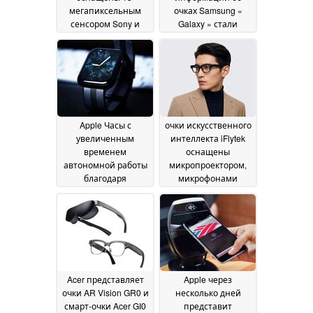
мегапиксельным
очках Samsung «
сенсором Sony и
Galaxy » стали
обеспечивают до 12
известны такие
часов автономной
детали, как
работы
управление
01 July 2026
жестами, кнопки и
многое другое
01 July
2026
Apple Часы с
очки искусственного
увеличенным
интеллекта iFlytek
временем
оснащены
автономной работы
микропроектором,
благодаря
микрофонами
использованию HMO
костной
вместо LTPO OLED-
проводимости и
дисплея
весят всего 40 г
04 June 2026
04
June 2026
Acer представляет
Apple через
очки AR Vision GR0 и
несколько дней
смарт-очки Acer GI0
представит