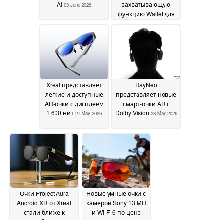
AI
захватывающую
03 June 2026
функцию Wallet для
iPhone 18 Pro и
других моделей
02
June 2026
Xreal представляет
RayNeo
легкие и доступные
представляет новые
AR-очки с дисплеем
смарт-очки AR с
1 600 нит
Dolby Vision
27 May 2026
23 May 2026
Очки Project Aura
Новые умные очки с
Android XR от Xreal
камерой Sony 13 МП
стали ближе к
и Wi-Fi 6 по цене