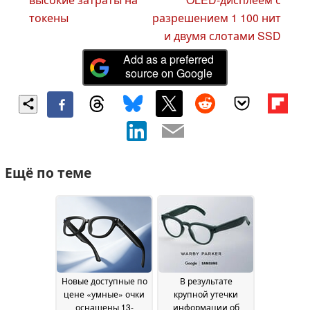
токены
разрешением 1 100 нит
и двумя слотами SSD
Add as a preferred
source on Google
Ещё по теме
Новые доступные по
В результате
цене «умные» очки
крупной утечки
оснащены 13-
информации об