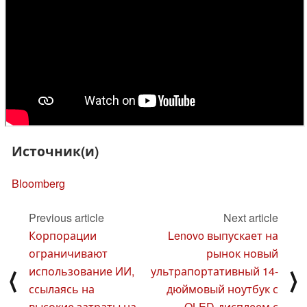
Источник(и)
Bloomberg
Previous article
Next article
Корпорации
Lenovo выпускает на
ограничивают
рынок новый
использование ИИ,
ультрапортативный 14-
⟨
⟩
ссылаясь на
дюймовый ноутбук с
высокие затраты на
OLED-дисплеем с