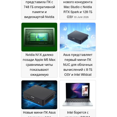
представила ПК с
нового конкурента
748 ГБ оперативной
Mac Studio с Nvidia
памяти и
RTX Spark и 128 ГБ
видеокартой Nvidia
ОЗУ
03 June 2026
GB300 по цене 99
999 долларов
16 June
2026
Nvidia N1X далеко
Asus представляет
позади Apple M5 Max:
первый мини-ПК
сравнимые чипы
NUC для облачных
показывают
вычислений с 8 ГБ
ожидаемую
ОЗУ и Intel Wildcat
производительность
Lake
03 June 2026
03 June 2026
Новые мини-ПК Asus
Intel борется с