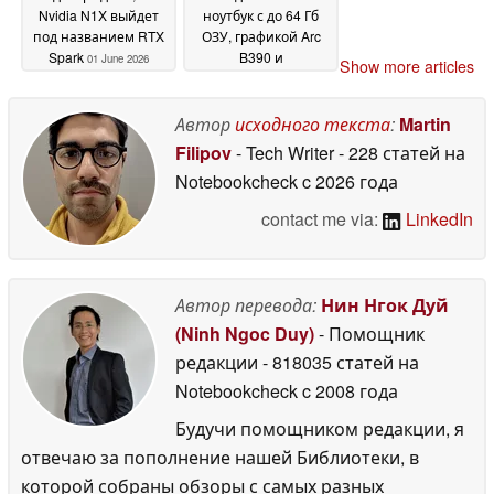
Nvidia N1X выйдет
ноутбук с до 64 Гб
под названием RTX
ОЗУ, графикой Arc
Spark
B390 и
01 June 2026
Show more articles
возможностью
подключения к
сотовой сети
Автор
исходного текста
:
Martin
01 June
2026
Filipov
- Tech Writer
- 228 статей на
Notebookcheck
c 2026 года
contact me via:
LinkedIn
Автор перевода:
Нин Нгок Дуй
(Ninh Ngoc Duy)
- Помощник
редакции
- 818035 статей на
Notebookcheck
c 2008 года
Будучи помощником редакции, я
отвечаю за пополнение нашей Библиотеки, в
которой собраны обзоры с самых разных