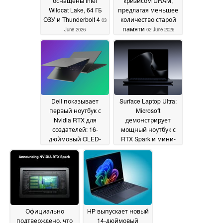
оснащены Intel
кризисом DRAM,
Wildcat Lake, 64 ГБ
предлагая меньшее
ОЗУ и Thunderbolt 4
количество старой
03
памяти
June 2026
02 June 2026
Dell показывает
Surface Laptop Ultra:
первый ноутбук с
Microsoft
Nvidia RTX для
демонстрирует
создателей: 16-
мощный ноутбук с
дюймовый OLED-
RTX Spark и мини-
дисплей, устройство
светодиодным
для чтения карт
экраном
01 June 2026
памяти SD, 128 Гб
ОЗУ
02 June 2026
Официально
HP выпускает новый
подтверждено, что
14-дюймовый