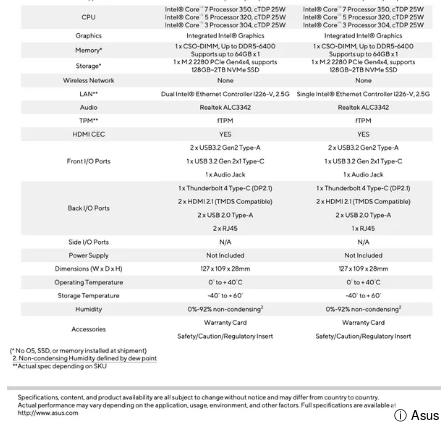
ⓘ Asus