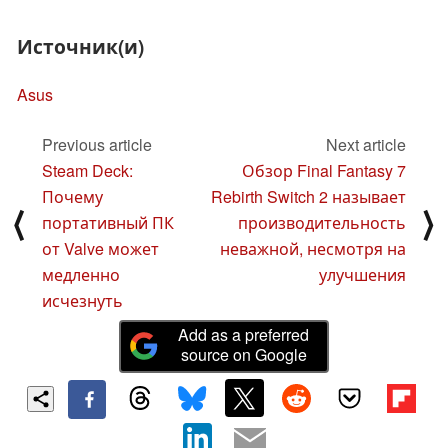
Источник(и)
Asus
Previous article
Next article
Steam Deck:
Обзор Final Fantasy 7
Почему
Rebirth Switch 2 называет
⟨
⟩
портативный ПК
производительность
от Valve может
неважной, несмотря на
медленно
улучшения
исчезнуть
Add as a preferred
source on Google