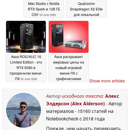
Mac Studio с Nvidia
Qualcomm
RTX Spark и 128 ГБ
Snapdragon X2 Elite
ОЗУ
для локальной
03 June 2026
разработки ИИ и
OpenClaw
02 June 2026
Asus ROG NUC 16
Asus раскрывает
Limited Edition - это
мировые цены на
RTX 5090 в
новый игровой
прозрачном мини-
мини-ПК с
ПК
графическими
02 June 2026
Show more articles
процессорами Nvidia
GeForce RTX 5070 Ti
и RTX 5080
Автор
исходного текста
:
Алекс
02 June 2026
Элдерсон (Alex Alderson)
- Автор
материалов
- 15160 статей на
Notebookcheck
c 2018 года
Прежде, чем начать переводить