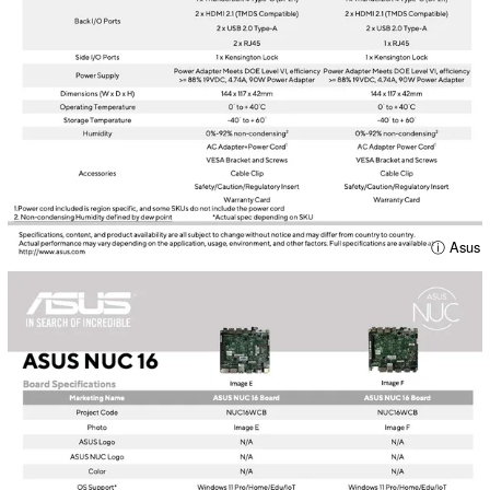
ⓘ Asus