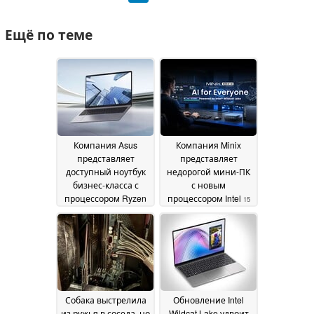
Ещё по теме
Компания Asus
Компания Minix
представляет
представляет
доступный ноутбук
недорогой мини-ПК
бизнес-класса с
с новым
процессором Ryzen
процессором Intel
15
AI 5 330 и 16 ГБ
June 2026
оперативной
памяти DDR5
17 June
2026
Собака выстрелила
Обновление Intel
из ружья в соседа, но
Wildcat Lake удвоит