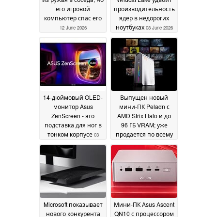
его игровой
производительность
компьютер спас его
ядер в недорогих
ноутбуках
12 June 2026
08 June 2026
14-дюймовый OLED-
Выпущен новый
монитор Asus
мини-ПК Peladn с
ZenScreen - это
AMD Strix Halo и до
подставка для ног в
96 ГБ VRAM; уже
тонком корпусе
продается по всему
03
миру
June 2026
03 June 2026
Microsoft показывает
Мини-ПК Asus Ascent
нового конкурента
QN10 с процессором