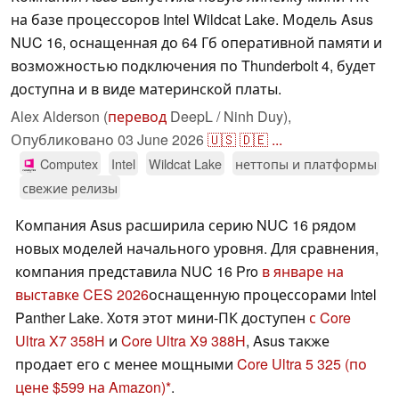
на базе процессоров Intel Wildcat Lake. Модель Asus
NUC 16, оснащенная до 64 Гб оперативной памяти и
возможностью подключения по Thunderbolt 4, будет
доступна и в виде материнской платы.
Alex Alderson (
перевод
DeepL / Ninh Duy),
Опубликовано
03 June 2026
🇺🇸
🇩🇪
...
Computex
Intel
Wildcat Lake
неттопы и платформы
свежие релизы
Компания Asus расширила серию NUC 16 рядом
новых моделей начального уровня. Для сравнения,
компания представила NUC 16 Pro
в январе на
выставке CES 2026
оснащенную процессорами Intel
Panther Lake. Хотя этот мини-ПК доступен
с Core
Ultra X7 358H
и
Core Ultra X9 388H
, Asus также
продает его с менее мощными
Core Ultra 5 325
(по
цене $599 на Amazon)
.