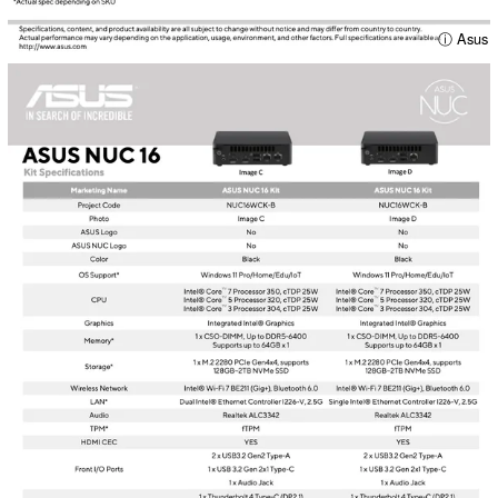
ⓘ Asus