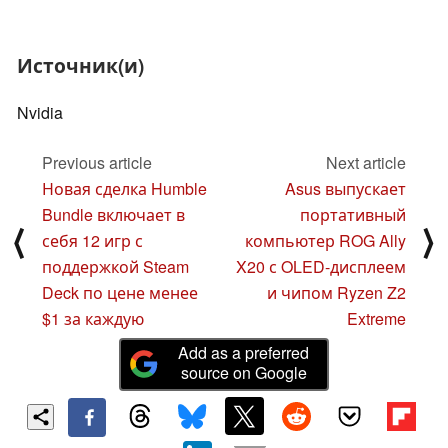
Источник(и)
Nvidia
Previous article
Next article
Новая сделка Humble
Asus выпускает
Bundle включает в
портативный
⟨
⟩
себя 12 игр с
компьютер ROG Ally
поддержкой Steam
X20 с OLED-дисплеем
Deck по цене менее
и чипом Ryzen Z2
$1 за каждую
Extreme
Add as a preferred
source on Google