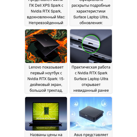
ПК Dell XPS Spark с
раскрыты подробные
Nvidia RTX Spark,
характеристики
вдохновленный Mac:
Surface Laptop Ultra,
Непревзойденный
обновления:
выбор портов, до 128
MacBook Pro с
ГБ оперативной
Windows 11?
04 June
памяти
08 June 2026
2026
Lenovo показывает
Практическая работа
первый ноутбук с
с Nvidia RTX Spark
Nvidia RTX Spark: 15-
Surface Laptop Ultra
дюймовый экран,
открывает
большой трекпад,
невиданный ранее
слот для карт памяти
порт USB-C
03 June
SD
03 June 2026
2026
Названы цены на
Asus представляет