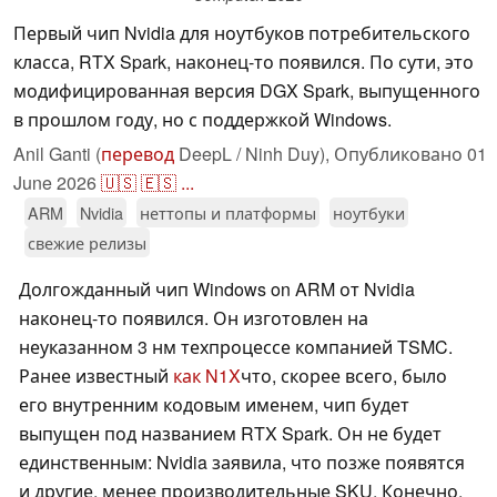
Первый чип Nvidia для ноутбуков потребительского
класса, RTX Spark, наконец-то появился. По сути, это
модифицированная версия DGX Spark, выпущенного
в прошлом году, но с поддержкой Windows.
Anil Ganti (
перевод
DeepL / Ninh Duy),
Опубликовано
01
June 2026
🇺🇸
🇪🇸
...
ARM
Nvidia
неттопы и платформы
ноутбуки
свежие релизы
Долгожданный чип Windows on ARM от Nvidia
наконец-то появился. Он изготовлен на
неуказанном 3 нм техпроцессе компанией TSMC.
Ранее известный
как N1X
что, скорее всего, было
его внутренним кодовым именем, чип будет
выпущен под названием RTX Spark. Он не будет
единственным: Nvidia заявила, что позже появятся
и другие, менее производительные SKU. Конечно,