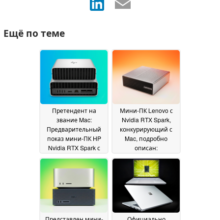
Ещё по теме
Претендент на
Мини-ПК Lenovo с
звание Mac:
Nvidia RTX Spark,
Предварительный
конкурирующий с
показ мини-ПК HP
Mac, подробно
Nvidia RTX Spark с
описан:
портами ConnectX-7
Неожиданный выбор
и до 128 ГБ ОЗУ
портов, до 128 ГБ
08
ОЗУ
June 2026
08 June 2026
Представлен мини-
Официально