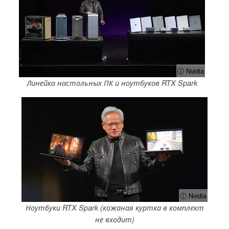
ⓘ Nvidia
Линейка настольных ПК и ноутбуков RTX Spark
ⓘ Nvidia
Ноутбуки RTX Spark (кожаная куртка в комплект
не входит)