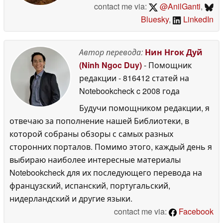
contact me via:
@AnilGanti
,
Bluesky
,
LinkedIn
Автор перевода:
Нин Нгок Дуй
(Ninh Ngoc Duy)
- Помощник
редакции
- 816412 статей на
Notebookcheck
c 2008 года
Будучи помощником редакции, я
отвечаю за пополнение нашей Библиотеки, в
которой собраны обзоры с самых разных
сторонних порталов. Помимо этого, каждый день я
выбираю наиболее интересные материалы
Notebookcheck для их последующего перевода на
французский, испанский, португальский,
нидерландский и другие языки.
contact me via:
Facebook