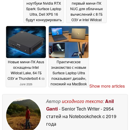
ноутбуки Nvidia RTX
первый мини-ПК
Spark: Surface Laptop
NUC для облачных
Ultra, Dell XPS 16
вычислений с 8 ГБ
будут конкурировать
ОЗУ и Intel Wildcat
с MacBook Pro
Lake
03 June
03 June 2026
2026
Новые мини-ПК Asus
Практическое
оснащены Intel
знакомство с новым
Wildcat Lake, 64 ГБ
Surface Laptop Ultra
ОЗУ и Thunderbolt 4
показывает дизайн,
03
похожий на MacBook
June 2026
Show more articles
Pro, со всех сторон
02
June 2026
Автор
исходного текста
:
Anil
Ganti
- Senior Tech Writer
- 2954
статей на Notebookcheck
c 2019
года