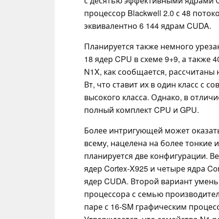
с десятью эффективными ядрами Co
процессор Blackwell 2.0 с 48 пот
эквивалентно 6 144 ядрам CUDA.
Планируется также немного уреза
18 ядер CPU в схеме 9+9, а также
N1X, как сообщается, рассчитаны 
Вт, что ставит их в один класс с
высокого класса. Однако, в отлич
полный комплект CPU и GPU.
Более интригующей может оказатьс
всему, нацелена на более тонкие
планируется две конфигурации. В
ядер Cortex-X925 и четыре ядра Co
ядер CUDA. Второй вариант умень
процессора с семью производите
паре с 16-SM графическим процес