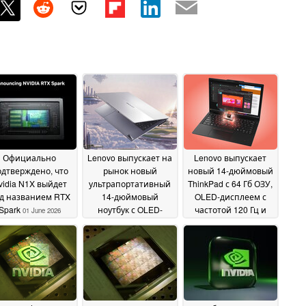
Официально
Lenovo выпускает на
Lenovo выпускает
дтверждено, что
рынок новый
новый 14-дюймовый
vidia N1X выйдет
ультрапортативный
ThinkPad с 64 Гб ОЗУ,
д названием RTX
14-дюймовый
OLED-дисплеем с
Spark
ноутбук с OLED-
частотой 120 Гц и
01 June 2026
дисплеем с
процессорами AMD
разрешением 1 100
01 June 2026
нит и двумя слотами
SSD
01 June 2026