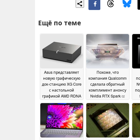
Ещё по теме
Asus представляет
Похоже, что
новую графическую
компания Qualcomm
по
док-станцию XG Core
сделала обратный
N
с настольной
комплимент анонсу
по
графикой AMD RDNA
Nvidia RTX Spark
02
4
02 June 2026
June 2026