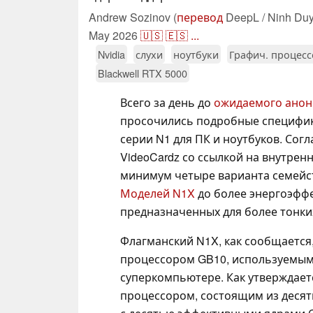
Andrew Sozinov (
перевод
DeepL / Ninh Duy
May 2026
🇺🇸
🇪🇸
...
Nvidia
слухи
ноутбуки
Графич. процес
Blackwell RTX 5000
Всего за день до
ожидаемого анон
просочились подробные специфик
серии N1 для ПК и ноутбуков. Со
VideoCardz со ссылкой на внутренн
минимум четыре варианта семейс
Моделей N1X
до более энергоэффе
предназначенных для более тонки
Флагманский N1X, как сообщаетс
процессором GB10, используемым 
суперкомпьютере. Как утверждает
процессором, состоящим из деся