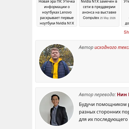
Новая эра ПК: Утечка
Nvidia N1X замечен в
Ут
информации о
сети в преддверии
ноутбуках Lenovo
анонса на выставке
раскрывает первые
Computex
25 May 2026
ноутбуки Nvidia N1X
до
и высокие цены
31
Sh
May 2026
Автор
исходного тек
Автор перевода:
Нин 
Будучи помощником р
разных сторонних по
для их последующего 