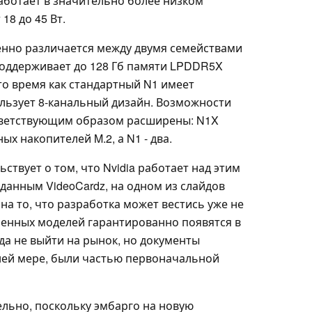
аботает в значительно более низком
18 до 45 Вт.
енно различается между двумя семействами
поддерживает до 128 Гб памяти LPDDR5X
то время как стандартный N1 имеет
льзует 8-канальный дизайн. Возможности
тветствующим образом расширены: N1X
х накопителей M.2, а N1 - два.
ствует о том, что Nvidia работает над этим
данным VideoCardz, на одном из слайдов
т на то, что разработка может вестись уже не
сленных моделей гарантированно появятся в
да не выйти на рынок, но документы
йней мере, были частью первоначальной
льно, поскольку эмбарго на новую