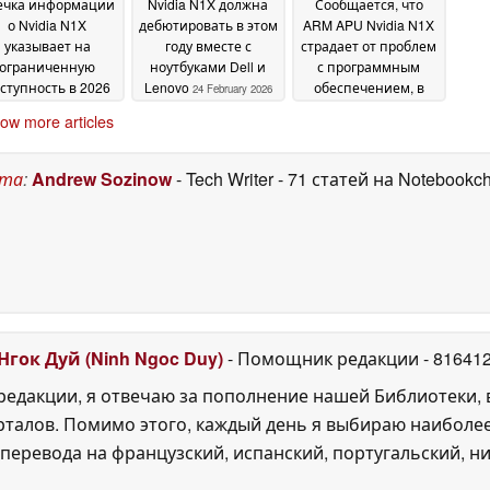
ечка информации
Nvidia N1X должна
Сообщается, что
о Nvidia N1X
дебютировать в этом
ARM APU Nvidia N1X
указывает на
году вместе с
страдает от проблем
ограниченную
ноутбуками Dell и
с программным
ступность в 2026
Lenovo
обеспечением, в
24 February 2026
году
результате чего
25 April 2026
ow more articles
выпуск ноутбуков
N1X будет
перенесен на
ста
:
Andrew Sozinow
- Tech Writer
- 71 статей на Notebookc
второй квартал или
лето 2026 года
03
February 2026
Нгок Дуй (Ninh Ngoc Duy)
- Помощник редакции
- 81641
едакции, я отвечаю за пополнение нашей Библиотеки, 
рталов. Помимо этого, каждый день я выбираю наиболе
перевода на французский, испанский, португальский, ни