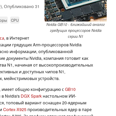
),
Опубликовано
31
соры
CPU
Nvidia GB10 - ближайший аналог
грядущих процессоров Nvidia
серии N1
са
, в Интернет
ации грядущих Arm-процессоров Nvidia
гласно информации, опубликованной
ие документы Nvidia, компания готовит как
тва N1, начиная от высокопроизводительных
ктивных и доступных чипов N1,
х, мейнстримовых устройств.
я, имеет общую конфигурацию с
GB10
в Nvidia's
DGX Spark
настольном ИИ-
ся, топовый вариант оснащен 20-ядерным
ти
Cortex-X925
производительных ядер в паре