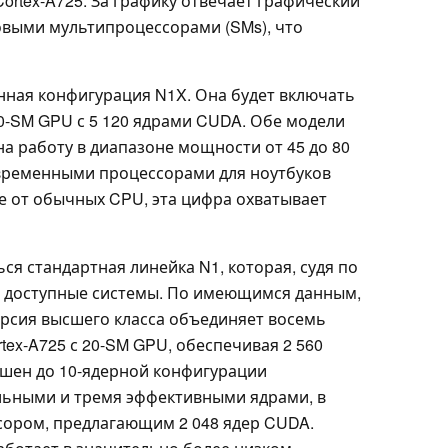
rtex-A725. За графику отвечает графический
оковыми мультипроцессорами (SMs), что
нная конфигурация N1X. Она будет включать
 40-SM GPU с 5 120 ядрами CUDA. Обе модели
на работу в диапазоне мощности от 45 до 80
 современными процессорами для ноутбуков
ие от обычных CPU, эта цифра охватывает
я стандартная линейка N1, которая, судя по
 и доступные системы. По имеющимся данным,
ерсия высшего класса объединяет восемь
rtex-A725 с 20-SM GPU, обеспечивая 2 560
шен до 10-ядерной конфигурации
льными и тремя эффективными ядрами, в
сором, предлагающим 2 048 ядер CUDA.