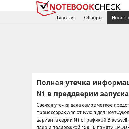
Главная
Обзоры
Новост
Полная утечка информаци
N1 в преддверии запуска
Свежая утечка дала самое четкое предс
процессорах Arm от Nvidia для ноутбуко
варианта серии N1 с графикой Blackwell
ядер и поддержкой 128 Гб памяти LPDD