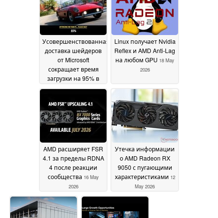
Усовершенствованная
Linux получает Nvidia
доставка шейдеров
Reflex и AMD Anti-Lag
от Microsoft
на любом GPU
18 May
сокращает время
2026
загрузки на 95% в
Forza Horizon 6, но
блокирует функцию
за экосистемой
приложений Xbox
19
May 2026
AMD расширяет FSR
Утечка информации
4.1 за пределы RDNA
о AMD Radeon RX
4 после реакции
9050 с пугающими
сообщества
характеристиками
16 May
12
2026
May 2026