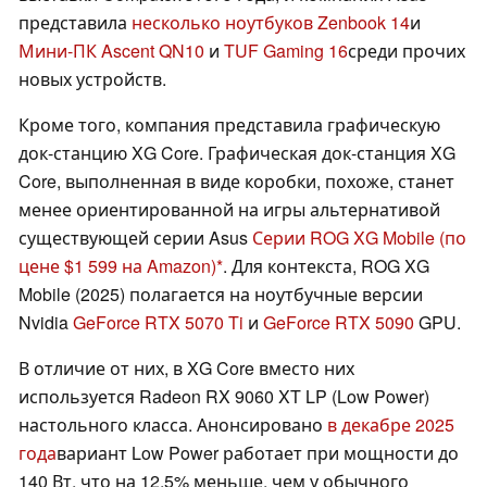
представила
несколько ноутбуков Zenbook 14
и
Мини-ПК Ascent QN10
и
TUF Gaming 16
среди прочих
новых устройств.
Кроме того, компания представила графическую
док-станцию XG Core. Графическая док-станция XG
Core, выполненная в виде коробки, похоже, станет
менее ориентированной на игры альтернативой
существующей серии Asus
Серии ROG XG Mobile
(по
цене $1 599 на Amazon)
. Для контекста, ROG XG
Mobile (2025) полагается на ноутбучные версии
Nvidia
GeForce RTX 5070 Ti
и
GeForce RTX 5090
GPU.
В отличие от них, в XG Core вместо них
используется Radeon RX 9060 XT LP (Low Power)
настольного класса. Анонсировано
в декабре 2025
года
вариант Low Power работает при мощности до
140 Вт, что на 12,5% меньше, чем у обычного