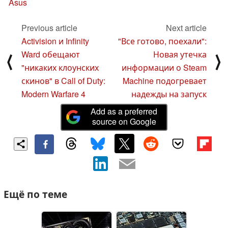
Asus
Previous article
Next article
Activision и Infinity
"Все готово, поехали":
Ward обещают
Новая утечка
⟨
⟩
"никаких клоунских
информации о Steam
скинов" в Call of Duty:
Machine подогревает
Modern Warfare 4
надежды на запуск
Add as a preferred
source on Google
Ещё по теме