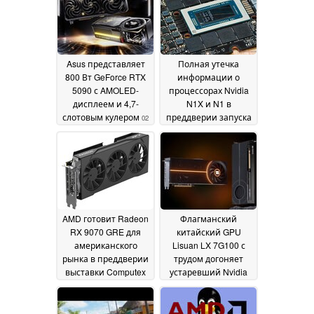
Asus представляет
Полная утечка
800 Вт GeForce RTX
информации о
5090 с AMOLED-
процессорах Nvidia
дисплеем и 4,7-
N1X и N1 в
слотовым кулером
преддверии запуска
02
June 2026
31 May 2026
AMD готовит Radeon
Флагманский
RX 9070 GRE для
китайский GPU
американского
Lisuan LX 7G100 с
рынка в преддверии
трудом догоняет
выставки Computex
устаревший Nvidia
RTX 3060 в новом
28 May 2026
тесте
23 May 2026