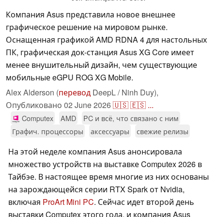
Компания Asus представила новое внешнее
графическое решение на мировом рынке.
Оснащенная графикой AMD RDNA 4 для настольных
ПК, графическая док-станция Asus XG Core имеет
менее внушительный дизайн, чем существующие
мобильные eGPU ROG XG Mobile.
Alex Alderson (
перевод
DeepL / Ninh Duy),
Опубликовано
02 June 2026
🇺🇸
🇪🇸
...
Computex
AMD
PC и всё, что связано с ним
Графич. процессоры
аксессуары
свежие релизы
На этой неделе компания Asus анонсировала
множество устройств на выставке Computex 2026 в
Тайбэе. В настоящее время многие из них основаны
на зарождающейся серии RTX Spark от Nvidia,
включая
ProArt Mini PC
. Сейчас идет второй день
выставки Computex этого года, и компания Asus