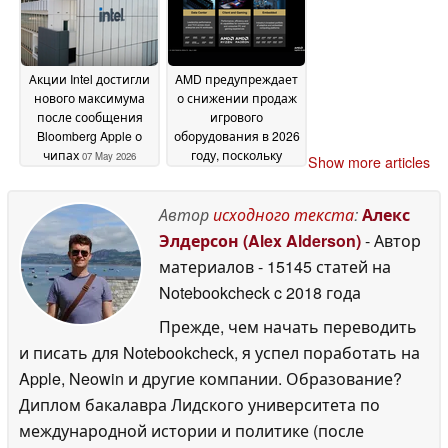
Акции Intel достигли
AMD предупреждает
нового максимума
о снижении продаж
после сообщения
игрового
Bloomberg Apple о
оборудования в 2026
чипах
году, поскольку
07 May 2026
Show more articles
спрос, вызванный
искусственным
интеллектом,
Автор
исходного текста
:
Алекс
подстегивает рост
Элдерсон (Alex Alderson)
- Автор
затрат
07 May 2026
материалов
- 15145 статей на
Notebookcheck
c 2018 года
Прежде, чем начать переводить
и писать для Notebookcheck, я успел поработать на
Apple, Neowin и другие компании. Образование?
Диплом бакалавра Лидского университета по
международной истории и политике (после