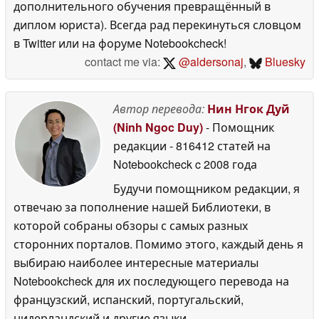
дополнительного обучения превращённый в
диплом юриста). Всегда рад перекинуться словцом
в Twitter или на форуме Notebookcheck!
contact me via:
@aldersonaj
,
Bluesky
Автор перевода:
Нин Нгок Дуй
(Ninh Ngoc Duy)
- Помощник
редакции
- 816412 статей на
Notebookcheck
c 2008 года
Будучи помощником редакции, я
отвечаю за пополнение нашей Библиотеки, в
которой собраны обзоры с самых разных
сторонних порталов. Помимо этого, каждый день я
выбираю наиболее интересные материалы
Notebookcheck для их последующего перевода на
французский, испанский, португальский,
нидерландский и другие языки.