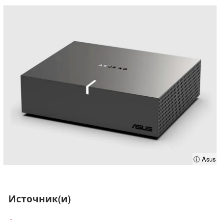
ⓘ Asus
Источник(и)