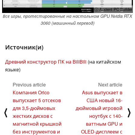
ⓘ Ancient PC Builder
Все игры, протестированные на настольном GPU Nvidia RTX
3060 (машинный перевод)
Источник(и)
Древний конструктор ПК на BiliBili
(на китайском
языке)
Previous article
Next article
Компания Orico
Asus выпускает в
выпускает 5 отсеков
США новый 16-
для 3,5-дюймовых
дюймовый игровой
⟨
⟩
жестких дисков с
ноутбук с 140-
магнитной крышкой
ваттным GPU и
без инструментов и
OLED-дисплеем с