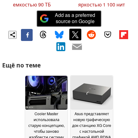
емкостью 90 ТБ
яркостью 1 100 нит
Add as a preferred
source on Google
Ещё по теме
Cooler Master
Asus представляет
использовала
новую графическую
старую концепцию,
док-станцию XG Core
чтобы заново
с настольной
изобрести систему
графикой AMD RDNA