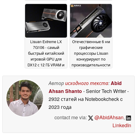
предложение 12 ГБ
VRAM
02 May 2026
Lisuan Extreme LX
Отечественные 6 нм
7G106 - самый
графические
быстрый китайский
процессоры Lisuan
игровой GPU для
конкурируют по
DX12 с 12 ГБ VRAM и
производительности
поддержкой
с RTX 4060,
Cyberpunk 2077
способствуя
12
самодостаточности
Автор
исходного текста
:
Abid
March 2026
Китая в области игр
Ahsan Shanto
- Senior Tech Writer
-
и ИИ
27 July 2025
2932 статей на Notebookcheck
c
2023 года
contact me via:
@AbidAhsan
,
LinkedIn