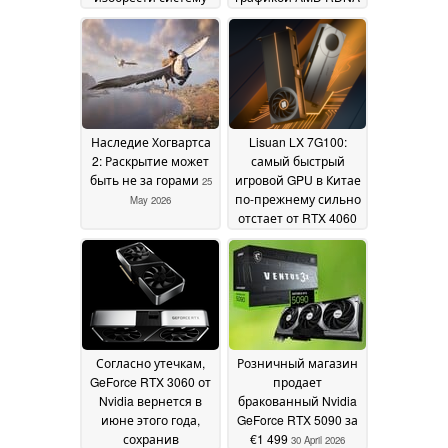
охлаждения ПК
4
04
02 June 2026
June 2026
Наследие Хогвартса
Lisuan LX 7G100:
2: Раскрытие может
самый быстрый
быть не за горами
игровой GPU в Китае
25
по-прежнему сильно
May 2026
отстает от RTX 4060
22 May 2026
Согласно утечкам,
Розничный магазин
GeForce RTX 3060 от
продает
Nvidia вернется в
бракованный Nvidia
июне этого года,
GeForce RTX 5090 за
сохранив
€1 499
30 April 2026