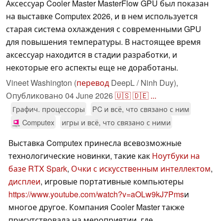
Аксессуар Cooler Master MasterFlow GPU был показан
на выставке Computex 2026, и в нем используется
старая система охлаждения с современными GPU
для повышения температуры. В настоящее время
аксессуар находится в стадии разработки, и
некоторые его аспекты еще не доработаны.
Vineet Washington (
перевод
DeepL / Ninh Duy),
Опубликовано
04 June 2026
🇺🇸
🇩🇪
...
Графич. процессоры
PC и всё, что связано с ним
Computex
игры и всё, что связано с ними
Выставка Computex принесла всевозможные
технологические новинки, такие как
Ноутбуки на
базе RTX Spark
,
Очки с искусственным интеллектом
,
дисплеи
, игровые портативные компьютеры
https://www.youtube.com/watch?v=aOLw9kJ7Pms
и
многое другое. Компания Cooler Master также
присутствовала на мероприятии, где