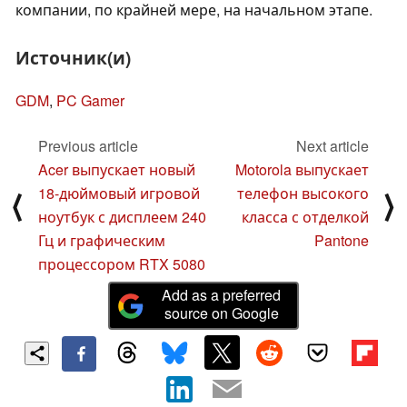
компании, по крайней мере, на начальном этапе.
Источник(и)
GDM
,
PC Gamer
Previous article
Next article
Acer выпускает новый
Motorola выпускает
18-дюймовый игровой
телефон высокого
⟨
⟩
ноутбук с дисплеем 240
класса с отделкой
Гц и графическим
Pantone
процессором RTX 5080
Add as a preferred
source on Google