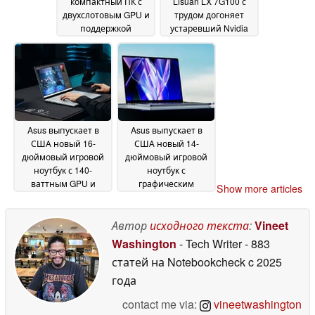
компактный ПК с
Lisuan LX 7G100 с
двухслотовым GPU и
трудом догоняет
поддержкой
устаревший Nvidia
настольных
RTX 3060 в новом
процессоров
тесте
24 May
23 May 2026
2026
Asus выпускает в
Asus выпускает в
США новый 16-
США новый 14-
дюймовый игровой
дюймовый игровой
ноутбук с 140-
ноутбук с
ваттным GPU и
графическим
Show more articles
OLED-дисплеем с
процессором 115 Вт
яркостью 1 100 нит
и Intel Panther Lake
23
Автор
исходного текста
:
Vineet
23 May 2026
May 2026
Washington
- Tech Writer
- 883
статей на Notebookcheck
c 2025
года
contact me via:
vineetwashington