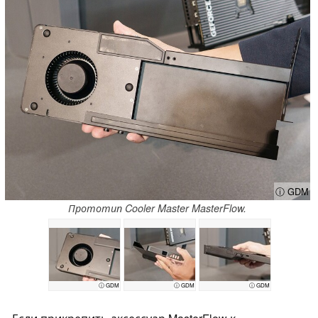
ⓘ GDM
Прототип Cooler Master MasterFlow.
ⓘ GDM
ⓘ GDM
ⓘ GDM