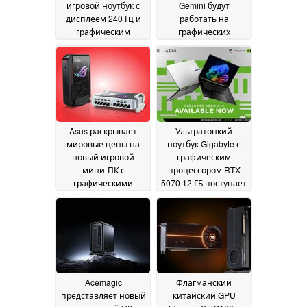
игровой ноутбук с
Gemini будут
дисплеем 240 Гц и
работать на
графическим
графических
процессором RTX
процессорах
5080
Blackwell B200 от
04 June 2026
Nvidia
04 June 2026
Asus раскрывает
Ультратонкий
мировые цены на
ноутбук Gigabyte с
новый игровой
графическим
мини-ПК с
процессором RTX
графическими
5070 12 ГБ поступает
процессорами Nvidia
в продажу в США
27
GeForce RTX 5070 Ti
May 2026
и RTX 5080
02 June 2026
Acemagic
Флагманский
представляет новый
китайский GPU