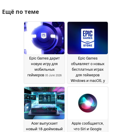
Ещё по теме
Epic Games дарит
Epic Games
новую игру для
объявляет о новых
мобильных
бесплатных играх
геймеров
для геймеров
05 June 2026
Windows и macOS, у
которых есть
свободное время
05
June 2026
Acer выпускает
Apple сообщается,
новый 18-дюймовый
что Siri и Google