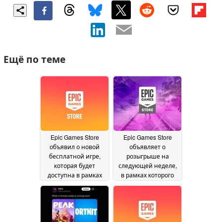
Ещё по теме
Epic Games Store
Epic Games Store
объявил о новой
объявляет о
бесплатной игре,
розыгрыше на
которая будет
следующей неделе,
доступна в рамках
в рамках которого
акции на следующей
будут разыграны две
неделе
бесплатные игры с
17 July 2026
высокими оценками
10 July 2026