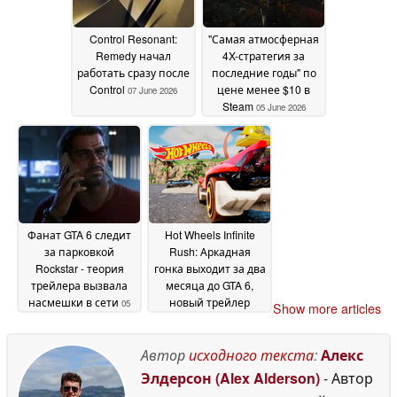
Control Resonant:
"Самая атмосферная
Remedy начал
4X-стратегия за
работать сразу после
последние годы" по
Control
цене менее $10 в
07 June 2026
Steam
05 June 2026
Фанат GTA 6 следит
Hot Wheels Infinite
за парковкой
Rush: Аркадная
Rockstar - теория
гонка выходит за два
трейлера вызвала
месяца до GTA 6,
насмешки в сети
новый трейлер
05
Show more articles
показывает
June 2026
05 June
2026
Автор
исходного текста
:
Алекс
Элдерсон (Alex Alderson)
- Автор