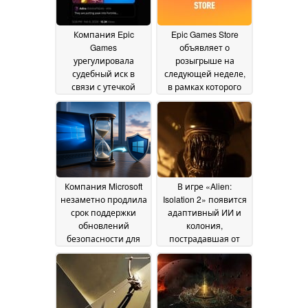
Компания Epic
Epic Games Store
Games
объявляет о
урегулировала
розыгрыше на
судебный иск в
следующей неделе,
связи с утечкой
в рамках которого
информации о
будут разыграны две
Fortnite с бывшим
бесплатные игры
03
сотрудником
July 2026
компании
10 July 2026
Компания Microsoft
В игре «Alien:
незаметно продлила
Isolation 2» появится
срок поддержки
адаптивный ИИ и
обновлений
колония,
безопасности для
пострадавшая от
Windows 10 до 2027
урагана
14 June 2026
года
28 June 2026