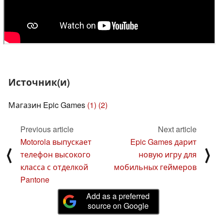
Источник(и)
Магазин Epic Games
(1)
(2)
Previous article
Next article
Motorola выпускает
Epic Games дарит
⟨
⟩
телефон высокого
новую игру для
класса с отделкой
мобильных геймеров
Pantone
Add as a preferred
source on Google