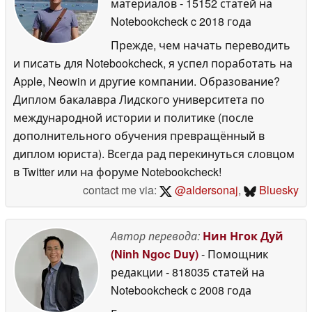
материалов
- 15152 статей на
Notebookcheck
c 2018 года
Прежде, чем начать переводить
и писать для Notebookcheck, я успел поработать на
Apple, Neowin и другие компании. Образование?
Диплом бакалавра Лидского университета по
международной истории и политике (после
дополнительного обучения превращённый в
диплом юриста). Всегда рад перекинуться словцом
в Twitter или на форуме Notebookcheck!
contact me via:
@aldersonaj
,
Bluesky
Автор перевода:
Нин Нгок Дуй
(Ninh Ngoc Duy)
- Помощник
редакции
- 818035 статей на
Notebookcheck
c 2008 года