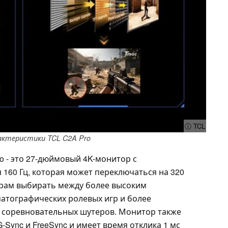
ⓘ TCL
актеристики TCL C2A Pro
o - это 27-дюймовый 4K-монитор с
160 Гц, которая может переключаться на 320
мерам выбирать между более высоким
атографических ролевых игр и более
 соревновательных шутеров. Монитор также
Sync и FreeSync и имеет время отклика 1 мс