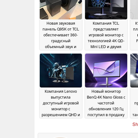
Новая звуковая
Компания TCL
К
панель Q95K от TCL
представляет
пл
обеспечивает 360-
игровой монитор с
градусный
технологией 4K QD-
объемный звук и
Mini LED и двумя
настройку от Bang &
режимами работы,
Olufsen
частота обновления
27 July 2026
которого достигает
320 Гц
09 July 2026
Компания Lenovo
Новый монитор
выпустила
BenQ 4K Nano Gloss с
доступный игровой
частотой
п
монитор с
обновления 120 Гц
разрешением QHD и
поступил в продажу
та
частотой
в США
пол
10 June 2026
Sh
обновления 275 Гц
19
June 2026