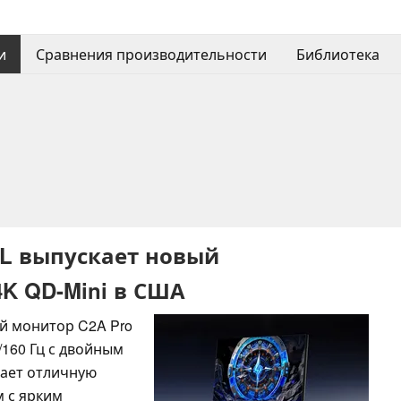
и
Сравнения производительности
Библиотека
TCL выпускает новый
K QD-Mini в США
й монитор C2A Pro
/160 Гц с двойным
гает отличную
 с ярким