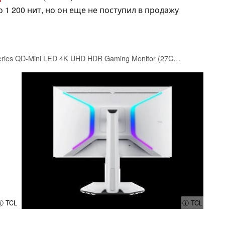
 1 200 нит, но он еще не поступил в продажу
TCL 27” C2A Pro Series QD-Mini LED 4K UHD HDR Gaming Monitor (27C2A Pro, 2026 Model) Halo Control System, Dual Mode, LD2304 Precise Dimming Series, HDR2000 Brightness, 1ms, AMD FreeSync Premium
ⓘ TCL
ⓘ TCL