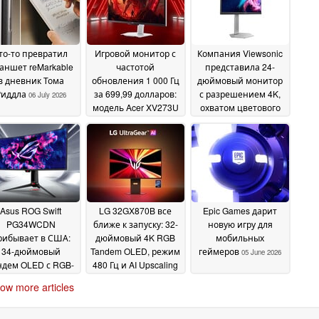
то-то превратил
Игровой монитор с
Компания Viewsonic
аншет reMarkable
частотой
представила 24-
в дневник Тома
обновления 1 000 Гц
дюймовый монитор
Риддла
за 699,99 долларов:
с разрешением 4K,
06 July 2026
модель Acer XV273U
охватом цветового
F5 поступает в
пространства sRGB
продажу в Северной
100 % и частотой
Америке с
обновления 160 Гц
22
двухрежимным
June 2026
дисплеем QHD с
частотой
обновления 540 Гц
01
Asus ROG Swift
LG 32GX870B все
Epic Games дарит
July 2026
PG34WCDN
ближе к запуску: 32-
новую игру для
рибывает в США:
дюймовый 4K RGB
мобильных
34-дюймовый
Tandem OLED, режим
геймеров
05 June 2026
ндем OLED с RGB-
480 Гц и AI Upscaling
осами и частотой
05 June 2026
ow more articles
360 Гц
10 June 2026