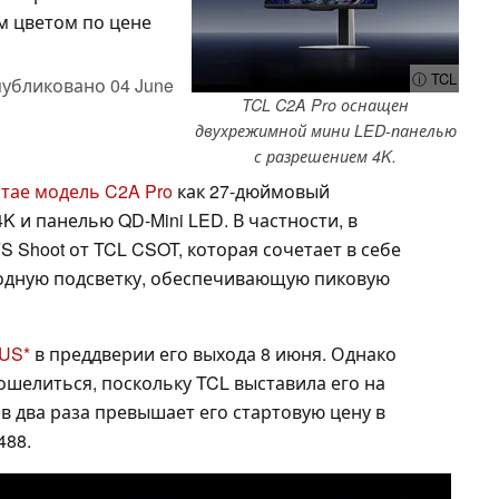
м цветом по цене
ⓘ TCL
убликовано
04 June
TCL C2A Pro оснащен
двухрежимной мини LED-панелью
с разрешением 4K.
итае модель C2A Pro
как 27-дюймовый
 и панелью QD-Mini LED. В частности, в
 Shoot от TCL CSOT, которая сочетает в себе
одную подсветку, обеспечивающую пиковую
 US
в преддверии его выхода 8 июня. Однако
ошелиться, поскольку TCL выставила его на
 в два раза превышает его стартовую цену в
488.