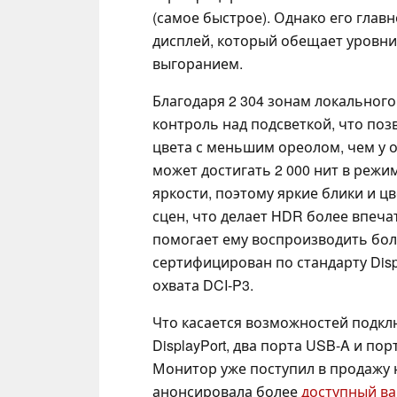
(самое быстрое). Однако его гла
дисплей, который обещает уровни 
выгоранием.
Благодаря 2 304 зонам локальног
контроль над подсветкой, что поз
цвета с меньшим ореолом, чем у 
может достигать 2 000 нит в режи
яркости, поэтому яркие блики и ц
сцен, что делает HDR более впеч
помогает ему воспроизводить боле
сертифицирован по стандарту Dis
охвата DCI-P3.
Что касается возможностей подклю
DisplayPort, два порта USB-A и пор
Монитор уже поступил в продажу н
анонсировала более
доступный в