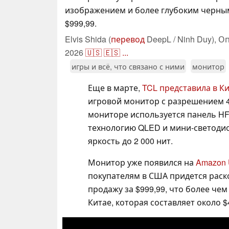
изображением и более глубоким черны
$999,99.
Elvis Shida (
перевод
DeepL / Ninh Duy),
Оп
2026
🇺🇸
🇪🇸
...
игры и всё, что связано с ними
монитор
Еще в марте,
TCL представила в К
игровой монитор с разрешением 4K
мониторе используется панель HFS
технологию QLED и мини-светоди
яркость до 2 000 нит.
Монитор уже появился на
Amazon
покупателям в США придется раск
продажу за $999,99, что более чем
Китае, которая составляет около $