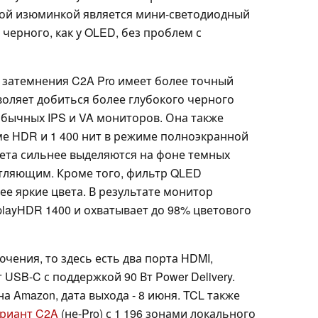
вной изюминкой является мини-светодиодный
черного, как у OLED, без проблем с
о затемнения C2A Pro имеет более точный
воляет добиться более глубокого черного
обычных IPS и VA мониторов. Она также
ме HDR и 1 400 нит в режиме полноэкранной
вета сильнее выделяются на фоне темных
атляющим. Кроме того, фильтр QLED
е яркие цвета. В результате монитор
playHDR 1400 и охватывает до 98% цветового
чения, то здесь есть два порта HDMI,
т USB-C с поддержкой 90 Вт Power Delivery.
а Amazon, дата выхода - 8 июня. TCL также
ариант C2A
(не-Pro) с 1 196 зонами локального