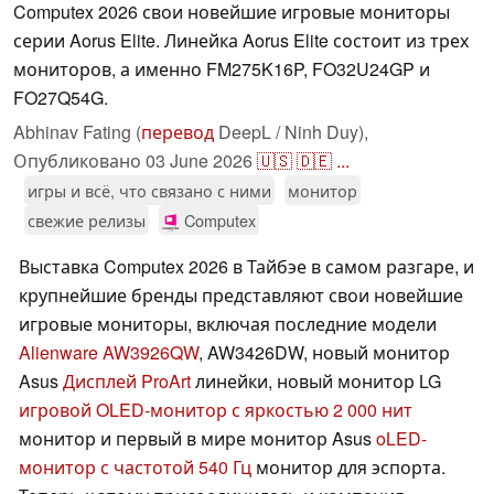
Computex 2026 свои новейшие игровые мониторы
серии Aorus Elite. Линейка Aorus Elite состоит из трех
мониторов, а именно FM275K16P, FO32U24GP и
FO27Q54G.
Abhinav Fating (
перевод
DeepL / Ninh Duy),
Опубликовано
03 June 2026
🇺🇸
🇩🇪
...
игры и всё, что связано с ними
монитор
свежие релизы
Computex
Выставка Computex 2026 в Тайбэе в самом разгаре, и
крупнейшие бренды представляют свои новейшие
игровые мониторы, включая последние модели
Alienware AW3926QW
, AW3426DW, новый монитор
Asus
Дисплей ProArt
линейки, новый монитор LG
игровой OLED-монитор с яркостью 2 000 нит
монитор и первый в мире монитор Asus
oLED-
монитор с частотой 540 Гц
монитор для эспорта.