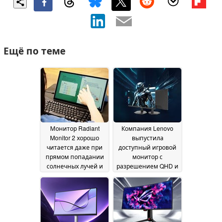
Ещё по теме
Монитор Radiant
Компания Lenovo
Monitor 2 хорошо
выпустила
читается даже при
доступный игровой
прямом попадании
монитор с
солнечных лучей и
разрешением QHD и
потребляет всего 3
частотой
ватта
обновления 275 Гц
20 June 2026
19
June 2026