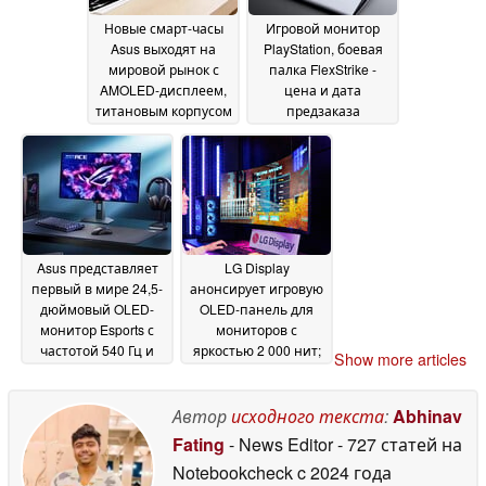
Новые смарт-часы
Игровой монитор
Asus выходят на
PlayStation, боевая
мировой рынок с
палка FlexStrike -
AMOLED-дисплеем,
цена и дата
титановым корпусом
предзаказа
и непрерывным
раскрыты
02 June 2026
мониторингом
здоровья
03 June 2026
Asus представляет
LG Display
первый в мире 24,5-
анонсирует игровую
дюймовый OLED-
OLED-панель для
монитор Esports с
мониторов с
частотой 540 Гц и
яркостью 2 000 нит;
Show more articles
временем отклика
возвращение
0,2 мс
поддержки вставки
02 June 2026
черной рамки
Автор
исходного текста
:
Abhinav
02 June
2026
Fating
- News Editor
- 727 статей на
Notebookcheck
c 2024 года