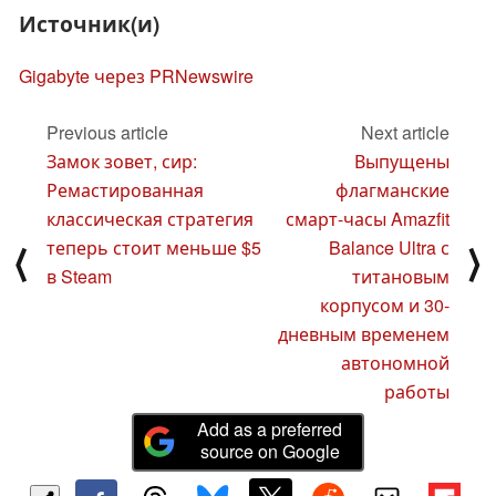
Источник(и)
Gigabyte через PRNewswire
Previous article
Next article
Замок зовет, сир:
Выпущены
Ремастированная
флагманские
классическая стратегия
смарт-часы Amazfit
теперь стоит меньше $5
Balance Ultra с
⟨
⟩
в Steam
титановым
корпусом и 30-
дневным временем
автономной
работы
Add as a preferred
source on Google