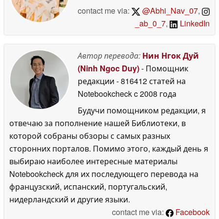
contact me via:
@Abhi_Nav_07
,
_ab_0_7
,
LinkedIn
Автор перевода:
Нин Нгок Дуй
(Ninh Ngoc Duy)
- Помощник
редакции
- 816412 статей на
Notebookcheck
c 2008 года
Будучи помощником редакции, я
отвечаю за пополнение нашей Библиотеки, в
которой собраны обзоры с самых разных
сторонних порталов. Помимо этого, каждый день я
выбираю наиболее интересные материалы
Notebookcheck для их последующего перевода на
французский, испанский, португальский,
нидерландский и другие языки.
contact me via:
Facebook