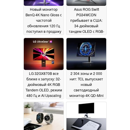
Новый монитор
Asus ROG Swift
BenQ 4K Nano Gloss с
PG34WCDN
частотой
прибывает в США:
обновления 120 Гц
34-дюймовый
поступил в продажу
тандем OLED с RGB-
в США
полосами и частотой
10 June 2026
360 Гц
10 June 2026
LG 32GX870B все
2 304 зоны и 2 000
ближе к запуску: 32-
нит: TCL выпускает
дюймовый 4K RGB
новый
Tandem OLED, режим
светодиодный
480 Гц и AI Upscaling
монитор 4K QD-Mini
в США
05 June 2026
04 June 2026